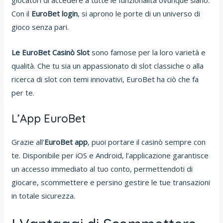
Con il
EuroBet login
, si aprono le porte di un universo di
gioco senza pari.
Le EuroBet Casinò Slot
sono famose per la loro varietà e
qualità. Che tu sia un appassionato di slot classiche o alla
ricerca di slot con temi innovativi, EuroBet ha ciò che fa
per te.
L’App EuroBet
Grazie all’
EuroBet app
, puoi portare il casinò sempre con
te. Disponibile per iOS e Android, l’applicazione garantisce
un accesso immediato al tuo conto, permettendoti di
giocare, scommettere e persino gestire le tue transazioni
in totale sicurezza.