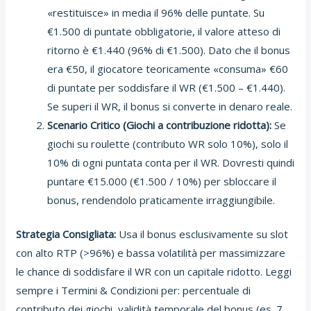
«restituisce» in media il 96% delle puntate. Su
€1.500 di puntate obbligatorie, il valore atteso di
ritorno è €1.440 (96% di €1.500). Dato che il bonus
era €50, il giocatore teoricamente «consuma» €60
di puntate per soddisfare il WR (€1.500 – €1.440).
Se superi il WR, il bonus si converte in denaro reale.
Scenario Critico (Giochi a contribuzione ridotta):
Se
giochi su roulette (contributo WR solo 10%), solo il
10% di ogni puntata conta per il WR. Dovresti quindi
puntare €15.000 (€1.500 / 10%) per sbloccare il
bonus, rendendolo praticamente irraggiungibile.
Strategia Consigliata:
Usa il bonus esclusivamente su slot
con alto RTP (>96%) e bassa volatilità per massimizzare
le chance di soddisfare il WR con un capitale ridotto. Leggi
sempre i Termini & Condizioni per: percentuale di
contributo dei giochi, validità temporale del bonus (es. 7