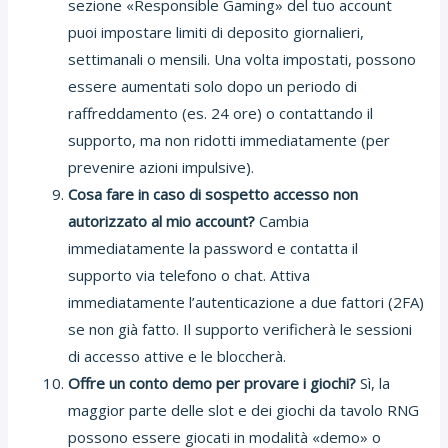
sezione «Responsible Gaming» del tuo account
puoi impostare limiti di deposito giornalieri,
settimanali o mensili. Una volta impostati, possono
essere aumentati solo dopo un periodo di
raffreddamento (es. 24 ore) o contattando il
supporto, ma non ridotti immediatamente (per
prevenire azioni impulsive).
Cosa fare in caso di sospetto accesso non
autorizzato al mio account?
Cambia
immediatamente la password e contatta il
supporto via telefono o chat. Attiva
immediatamente l’autenticazione a due fattori (2FA)
se non già fatto. Il supporto verificherà le sessioni
di accesso attive e le bloccherà.
Offre un conto demo per provare i giochi?
Sì, la
maggior parte delle slot e dei giochi da tavolo RNG
possono essere giocati in modalità «demo» o