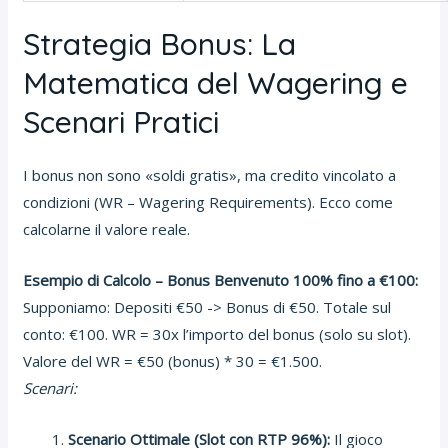
Strategia Bonus: La
Matematica del Wagering e
Scenari Pratici
I bonus non sono «soldi gratis», ma credito vincolato a
condizioni (WR – Wagering Requirements). Ecco come
calcolarne il valore reale.
Esempio di Calcolo – Bonus Benvenuto 100% fino a €100:
Supponiamo: Depositi €50 -> Bonus di €50. Totale sul
conto: €100. WR = 30x l’importo del bonus (solo su slot).
Valore del WR = €50 (bonus) * 30 = €1.500.
Scenari:
Scenario Ottimale (Slot con RTP 96%):
Il gioco