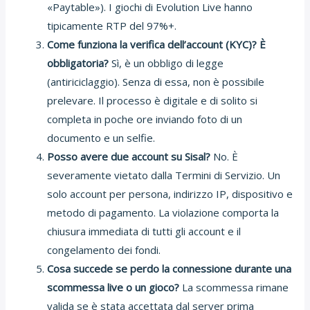
«Paytable»). I giochi di Evolution Live hanno
tipicamente RTP del 97%+.
Come funziona la verifica dell’account (KYC)? È
obbligatoria?
Sì, è un obbligo di legge
(antiriciclaggio). Senza di essa, non è possibile
prelevare. Il processo è digitale e di solito si
completa in poche ore inviando foto di un
documento e un selfie.
Posso avere due account su Sisal?
No. È
severamente vietato dalla Termini di Servizio. Un
solo account per persona, indirizzo IP, dispositivo e
metodo di pagamento. La violazione comporta la
chiusura immediata di tutti gli account e il
congelamento dei fondi.
Cosa succede se perdo la connessione durante una
scommessa live o un gioco?
La scommessa rimane
valida se è stata accettata dal server prima