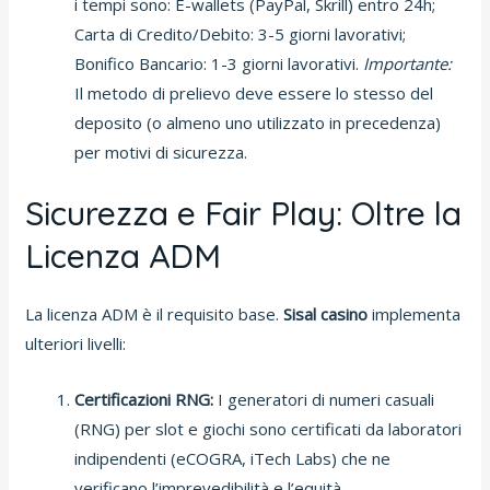
i tempi sono: E-wallets (PayPal, Skrill) entro 24h;
Carta di Credito/Debito: 3-5 giorni lavorativi;
Bonifico Bancario: 1-3 giorni lavorativi.
Importante:
Il metodo di prelievo deve essere lo stesso del
deposito (o almeno uno utilizzato in precedenza)
per motivi di sicurezza.
Sicurezza e Fair Play: Oltre la
Licenza ADM
La licenza ADM è il requisito base.
Sisal casino
implementa
ulteriori livelli:
Certificazioni RNG:
I generatori di numeri casuali
(RNG) per slot e giochi sono certificati da laboratori
indipendenti (eCOGRA, iTech Labs) che ne
verificano l’imprevedibilità e l’equità.