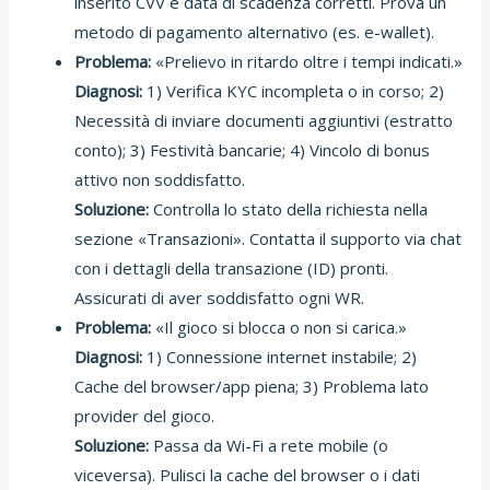
inserito CVV e data di scadenza corretti. Prova un
metodo di pagamento alternativo (es. e-wallet).
Problema:
«Prelievo in ritardo oltre i tempi indicati.»
Diagnosi:
1) Verifica KYC incompleta o in corso; 2)
Necessità di inviare documenti aggiuntivi (estratto
conto); 3) Festività bancarie; 4) Vincolo di bonus
attivo non soddisfatto.
Soluzione:
Controlla lo stato della richiesta nella
sezione «Transazioni». Contatta il supporto via chat
con i dettagli della transazione (ID) pronti.
Assicurati di aver soddisfatto ogni WR.
Problema:
«Il gioco si blocca o non si carica.»
Diagnosi:
1) Connessione internet instabile; 2)
Cache del browser/app piena; 3) Problema lato
provider del gioco.
Soluzione:
Passa da Wi-Fi a rete mobile (o
viceversa). Pulisci la cache del browser o i dati