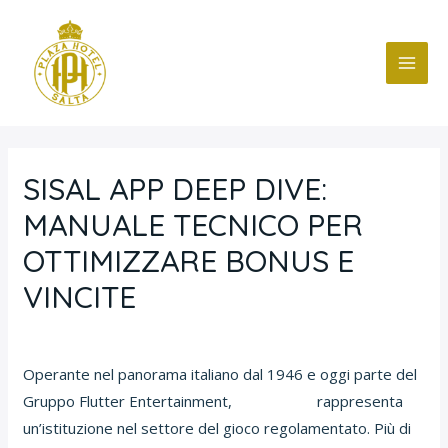
Ir
Navegación
MAI
al
de
ME
contenido
entradas
SISAL APP DEEP DIVE:
MANUALE TECNICO PER
OTTIMIZZARE BONUS E
VINCITE
/
Blog
/ Por
fcc
Operante nel panorama italiano dal 1946 e oggi parte del
Gruppo Flutter Entertainment,
Sisal casino
rappresenta
un’istituzione nel settore del gioco regolamentato. Più di