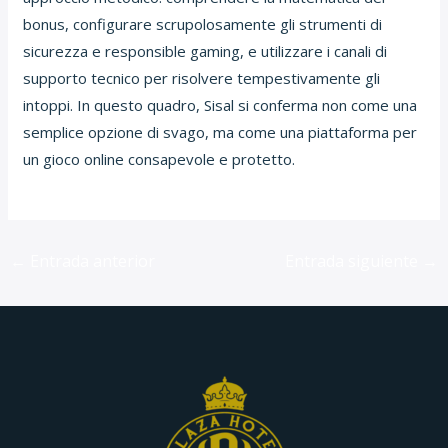
bonus, configurare scrupolosamente gli strumenti di
sicurezza e responsible gaming, e utilizzare i canali di
supporto tecnico per risolvere tempestivamente gli
intoppi. In questo quadro, Sisal si conferma non come una
semplice opzione di svago, ma come una piattaforma per
un gioco online consapevole e protetto.
←
Entrada anterior
Entrada siguiente
→