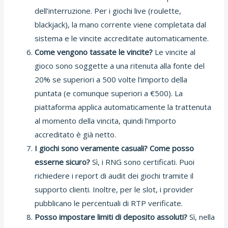
dell’interruzione. Per i giochi live (roulette,
blackjack), la mano corrente viene completata dal
sistema e le vincite accreditate automaticamente.
Come vengono tassate le vincite?
Le vincite al
gioco sono soggette a una ritenuta alla fonte del
20% se superiori a 500 volte l’importo della
puntata (e comunque superiori a €500). La
piattaforma applica automaticamente la trattenuta
al momento della vincita, quindi l’importo
accreditato è già netto.
I giochi sono veramente casuali? Come posso
esserne sicuro?
Sì, i RNG sono certificati. Puoi
richiedere i report di audit dei giochi tramite il
supporto clienti. Inoltre, per le slot, i provider
pubblicano le percentuali di RTP verificate.
Posso impostare limiti di deposito assoluti?
Sì, nella