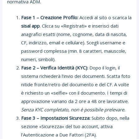
normativa ADM.
Fase 1 – Creazione Profilo:
Accedi al sito o scarica la
sisal app
. Clicca su «Registrati» e inserisci dati
anagrafici esatti (nome, cognome, data di nascita,
CF, indirizzo, email e cellulare). Scegli username e
password complessa (min. 8 caratteri, maiuscole,
numeri, simboli).
Fase 2 – Verifica Identità (KYC):
Dopo il login, il
sistema richiederà l’invio dei documenti. Scatta foto
nitide fronte/retro del documento e del CF. A volte
è richiesto un «selfie» con il documento. I tempi di
approvazione variano da 2 ore a 48 ore lavorative.
Senza KYC completato, non è possibile prelevare.
Fase 3 – Impostazioni Sicurezza:
Subito dopo, nella
sezione «Sicurezza» del tuo account, attiva
l’Autenticazione a Due Fattori (2FA).