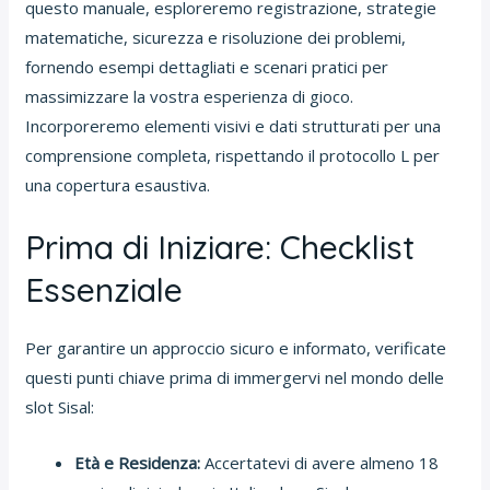
questo manuale, esploreremo registrazione, strategie
matematiche, sicurezza e risoluzione dei problemi,
fornendo esempi dettagliati e scenari pratici per
massimizzare la vostra esperienza di gioco.
Incorporeremo elementi visivi e dati strutturati per una
comprensione completa, rispettando il protocollo L per
una copertura esaustiva.
Prima di Iniziare: Checklist
Essenziale
Per garantire un approccio sicuro e informato, verificate
questi punti chiave prima di immergervi nel mondo delle
slot Sisal:
Età e Residenza:
Accertatevi di avere almeno 18