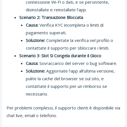
connessione Wi-Fi o dati, e se persistente,
disinstallate e reinstallate l’app.
Scenario 2: Transazione Bloccata
Causa:
Verifica KYC incompleta o limiti di
pagamento superati.
Soluzione:
Completate la verifica nel profilo o
contattate il supporto per sbloccare i limiti.
Scenario 3: Slot Si Congela durante il Gioco
Causa:
Sovraccarico del server o bug software.
Soluzione:
Aggiornate l’app all’ultima versione,
pulite la cache del browser se sul sito, e
contattate il supporto per un rimborso se
necessario.
Per problemi complessi, il supporto clienti è disponibile via
chat live, email o telefono.