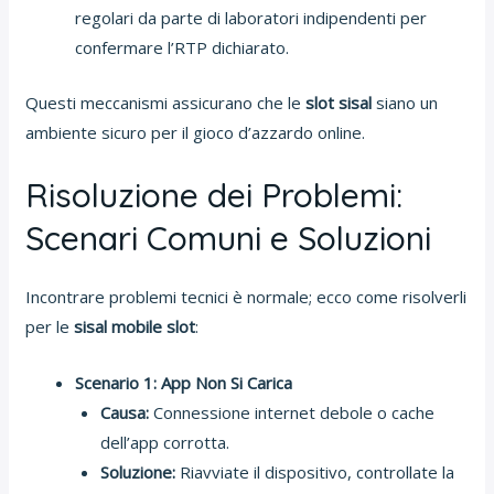
regolari da parte di laboratori indipendenti per
confermare l’RTP dichiarato.
Questi meccanismi assicurano che le
slot sisal
siano un
ambiente sicuro per il gioco d’azzardo online.
Risoluzione dei Problemi:
Scenari Comuni e Soluzioni
Incontrare problemi tecnici è normale; ecco come risolverli
per le
sisal mobile slot
:
Scenario 1: App Non Si Carica
Causa:
Connessione internet debole o cache
dell’app corrotta.
Soluzione:
Riavviate il dispositivo, controllate la