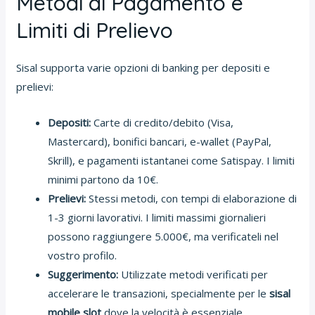
Metodi di Pagamento e
Limiti di Prelievo
Sisal supporta varie opzioni di banking per depositi e
prelievi:
Depositi:
Carte di credito/debito (Visa,
Mastercard), bonifici bancari, e-wallet (PayPal,
Skrill), e pagamenti istantanei come Satispay. I limiti
minimi partono da 10€.
Prelievi:
Stessi metodi, con tempi di elaborazione di
1-3 giorni lavorativi. I limiti massimi giornalieri
possono raggiungere 5.000€, ma verificateli nel
vostro profilo.
Suggerimento:
Utilizzate metodi verificati per
accelerare le transazioni, specialmente per le
sisal
mobile slot
dove la velocità è essenziale.