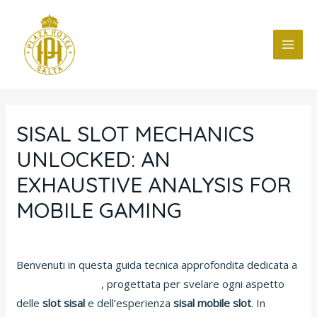
Ir
Navegación
MAI
al
de
ME
contenido
entradas
SISAL SLOT MECHANICS
UNLOCKED: AN
EXHAUSTIVE ANALYSIS FOR
MOBILE GAMING
/
Blog
/ Por
fcc
Benvenuti in questa guida tecnica approfondita dedicata a
sisal casinò e slot
, progettata per svelare ogni aspetto
delle
slot sisal
e dell’esperienza
sisal mobile slot
. In