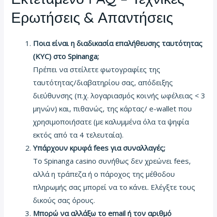
Ερωτήσεις & Απαντήσεις
Ποια είναι η διαδικασία επαλήθευσης ταυτότητας
(KYC) στο Spinanga;
Πρέπει να στείλετε φωτογραφίες της
ταυτότητας/διαβατηρίου σας, απόδειξης
διεύθυνσης (π.χ. λογαριασμός κοινής ωφέλειας < 3
μηνών) και, πιθανώς, της κάρτας/ e-wallet που
χρησιμοποιήσατε (με καλυμμένα όλα τα ψηφία
εκτός από τα 4 τελευταία).
Υπάρχουν κρυφά fees για συναλλαγές;
Το Spinanga casino συνήθως δεν χρεώνει fees,
αλλά η τράπεζα ή ο πάροχος της μέθοδου
πληρωμής σας μπορεί να το κάνει. Ελέγξτε τους
δικούς σας όρους.
Μπορώ να αλλάξω το email ή τον αριθμό