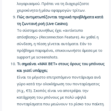
λογαριασμού. Πρέπει να τη διαχειρίζεστε
χειροκίνητα ή μέσω εφαρμογών τρίτων.
Πώς αντιμετωπίζονται τεχνικά προβλήματα κατά
τη ζωντανή ροή (Live Casino);
Το σύστημα συνήθως έχει «αντίκτυπο
απόσβεσης» (Reconnection Feature). Αν χαθεί η
σύνδεση, η πίεση γίνεται αυτόματα. Εάν το
πρόβλημα παραμένει, επικοινωνήστε άμεσα με το
support με screenshots.
Τι σημαίνει «MAX BET» στους όρους του μπόνους
και γιατί υπάρχει;
Είναι το μέγιστο επιτρεπόμενο ποντάρισμα ανά
γύρο κατά την ολοκλήρωση του πονταρίσματος
(π.χ., €5). Σκοπός είναι να αποτρέψει την
κατάχρηση του μπόνους με πολύ υψηλά
πονταρίσματα που μειώνουν το ρίσκο του παίκτη.