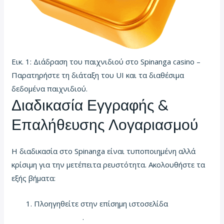
Εικ. 1: Διάδραση του παιχνιδιού στο Spinanga casino –
Παρατηρήστε τη διάταξη του UI και τα διαθέσιμα
δεδομένα παιχνιδιού.
Διαδικασία Εγγραφής &
Επαλήθευσης Λογαριασμού
Η διαδικασία στο Spinanga είναι τυποποιημένη αλλά
κρίσιμη για την μετέπειτα ρευστότητα. Ακολουθήστε τα
εξής βήματα:
Πλοηγηθείτε στην επίσημη ιστοσελίδα
Spinanga2.org
.