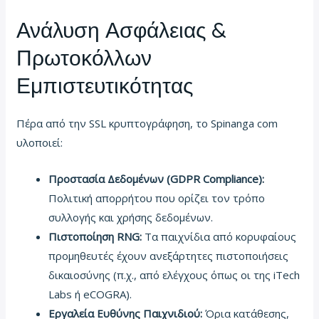
Ανάλυση Ασφάλειας &
Πρωτοκόλλων
Εμπιστευτικότητας
Πέρα από την SSL κρυπτογράφηση, το Spinanga com
υλοποιεί:
Προστασία Δεδομένων (GDPR Compliance):
Πολιτική απορρήτου που ορίζει τον τρόπο
συλλογής και χρήσης δεδομένων.
Πιστοποίηση RNG:
Τα παιχνίδια από κορυφαίους
προμηθευτές έχουν ανεξάρτητες πιστοποιήσεις
δικαιοσύνης (π.χ., από ελέγχους όπως οι της iTech
Labs ή eCOGRA).
Εργαλεία Ευθύνης Παιχνιδιού:
Όρια κατάθεσης,