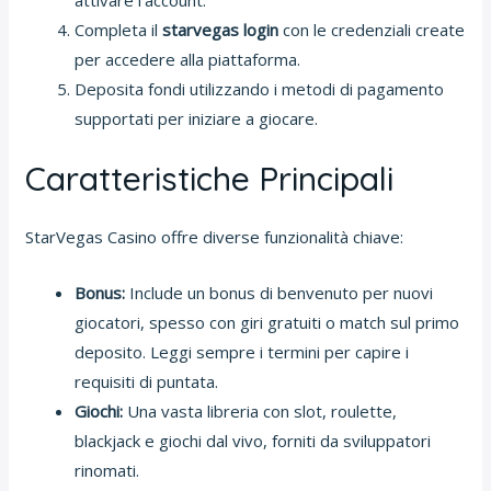
Completa il
starvegas login
con le credenziali create
per accedere alla piattaforma.
Deposita fondi utilizzando i metodi di pagamento
supportati per iniziare a giocare.
Caratteristiche Principali
StarVegas Casino offre diverse funzionalità chiave:
Bonus:
Include un bonus di benvenuto per nuovi
giocatori, spesso con giri gratuiti o match sul primo
deposito. Leggi sempre i termini per capire i
requisiti di puntata.
Giochi:
Una vasta libreria con slot, roulette,
blackjack e giochi dal vivo, forniti da sviluppatori
rinomati.