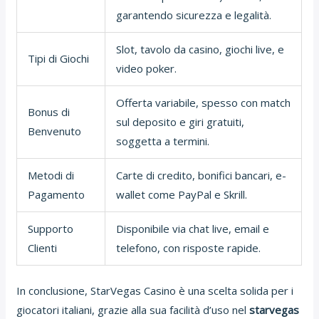
garantendo sicurezza e legalità.
Slot, tavolo da casino, giochi live, e
Tipi di Giochi
video poker.
Offerta variabile, spesso con match
Bonus di
sul deposito e giri gratuiti,
Benvenuto
soggetta a termini.
Metodi di
Carte di credito, bonifici bancari, e-
Pagamento
wallet come PayPal e Skrill.
Supporto
Disponibile via chat live, email e
Clienti
telefono, con risposte rapide.
In conclusione, StarVegas Casino è una scelta solida per i
giocatori italiani, grazie alla sua facilità d’uso nel
starvegas