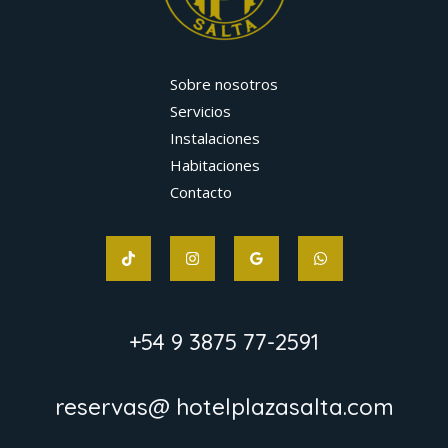
Sobre nosotros
Servicios
Instalaciones
Habitaciones
Contacto
+54 9 3875 77-2591
reservas@ hotelplazasalta.com