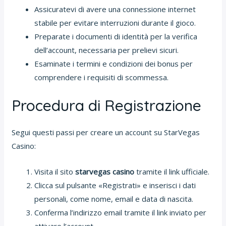
Assicuratevi di avere una connessione internet
stabile per evitare interruzioni durante il gioco.
Preparate i documenti di identità per la verifica
dell’account, necessaria per prelievi sicuri.
Esaminate i termini e condizioni dei bonus per
comprendere i requisiti di scommessa.
Procedura di Registrazione
Segui questi passi per creare un account su StarVegas
Casino:
Visita il sito
starvegas casino
tramite il link ufficiale.
Clicca sul pulsante «Registrati» e inserisci i dati
personali, come nome, email e data di nascita.
Conferma l’indirizzo email tramite il link inviato per
attivare l’account.