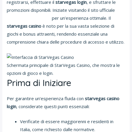
registrarsi, effettuare il
starvegas login
, e sfruttare le
promozioni disponibili. Iniziate visitando il sito ufficiale
https://starvegasit.it/
per un’esperienza ottimale. Il
starvegas casino
è noto per la sua vasta selezione di
giochi e bonus attraenti, rendendo essenziale una
comprensione chiara delle procedure di accesso e utilizzo.
Schermata principale di StarVegas Casino, che mostra le
opzioni di gioco e login.
Prima di Iniziare
Per garantire un’esperienza fluida con
starvegas casino
login
, considerate questi punti essenziali:
Verificate di essere maggiorenni e residenti in
Italia, come richiesto dalle normative.