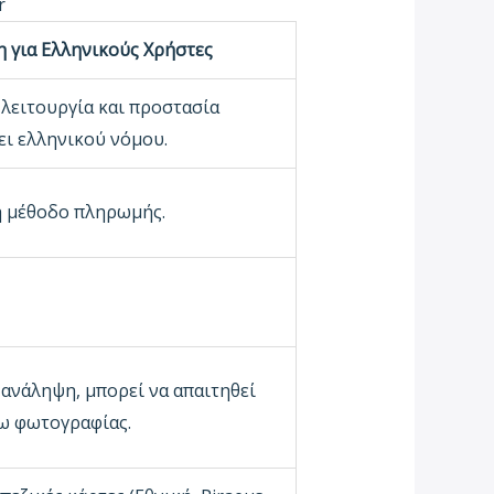
r
 για Ελληνικούς Χρήστες
 λειτουργία και προστασία
ι ελληνικού νόμου.
η μέθοδο πληρωμής.
ανάληψη, μπορεί να απαιτηθεί
ω φωτογραφίας.