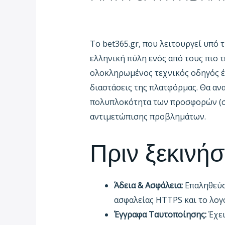
/
Blog
/ Por
fcc
Το bet365.gr, που λειτουργεί υπό
ελληνική πύλη ενός από τους πιο 
ολοκληρωμένος τεχνικός οδηγός έχε
διαστάσεις της πλατφόρμας. Θα αν
πολυπλοκότητα των προσφορών (
αντιμετώπισης προβλημάτων.
Πριν ξεκινήσ
Άδεια & Ασφάλεια:
Επαληθεύσ
ασφαλείας HTTPS και το λογ
Έγγραφα Ταυτοποίησης:
Έχει