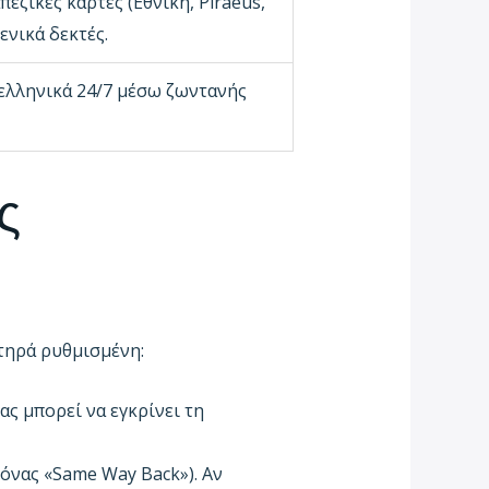
πεζικές κάρτες (Εθνική, Piraeus,
ενικά δεκτές.
ελληνικά 24/7 μέσω ζωντανής
ς
στηρά ρυθμισμένη:
ας μπορεί να εγκρίνει τη
όνας «Same Way Back»). Αν