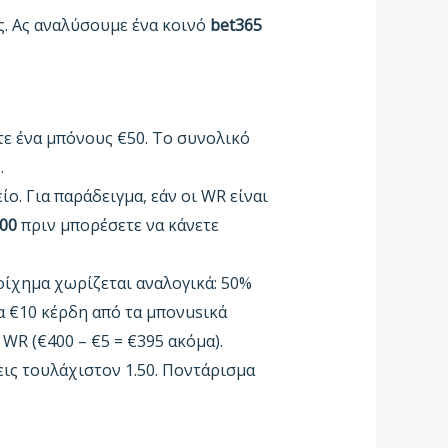
ς. Ας αναλύσουμε ένα κοινό
bet365
τε ένα μπόνους €50. Το συνολικό
.
ο. Για παράδειγμα, εάν οι WR είναι
00
πριν μπορέσετε να κάνετε
οίχημα χωρίζεται αναλογικά: 50%
τα €10 κέρδη από τα μπονusικά
WR (€400 – €5 = €395 ακόμα).
ις τουλάχιστον 1.50. Ποντάρισμα