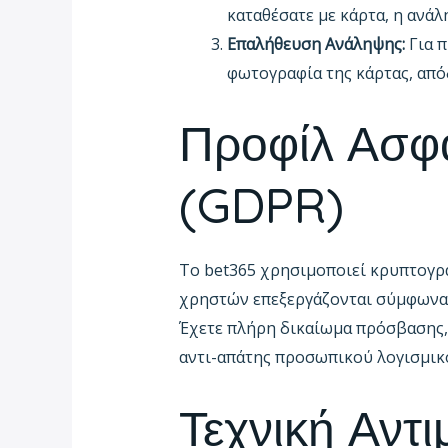
καταθέσατε με κάρτα, η ανάλ
Επαλήθευση Ανάληψης:
Για π
φωτογραφία της κάρτας, από
Προφίλ Ασφ
(GDPR)
Το bet365 χρησιμοποιεί κρυπτογρ
χρηστών επεξεργάζονται σύμφωνα 
Έχετε πλήρη δικαίωμα πρόσβασης,
αντι-απάτης προσωπικού λογισμικο
Τεχνική Αντ