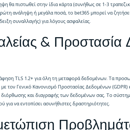
ηψη θα πιστωθεί στην ίδια κάρτα (συνήθως σε 1-3 τραπεζικ
ρώτη ανάληψη ή μεγάλα ποσά, το bet365 μπορεί να ζητήσει 
δειξη συναλλαγής) για λόγους ασφαλείας.
αλείας & Προστασία
άφηση TLS 1.2+ για όλη τη μεταφορά δεδομένων. Τα προσ
με τον Γενικό Κανονισμό Προστασίας Δεδομένων (GDPR) κ
 διόρθωσης και διαγραφής των δεδομένων σας. Το σύστημ
ύ για να εντοπίσει ασυνήθιστες δραστηριότητες.
ιμετώπιση Προβλημά