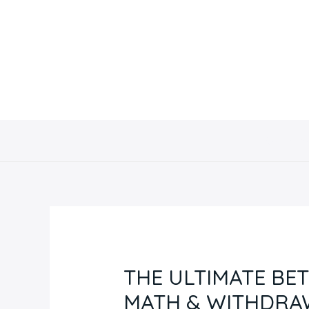
Ir
Navegación
al
de
contenido
entradas
Sobre n
THE ULTIMATE BE
MATH & WITHDRA