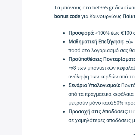
Τα μπόνους στο bet365.gr δεν είν
bonus code
για Καινουργίους Παίκ
Προσφορά:
«100% έως €100 
Μαθηματική Επεξήγηση:
Εάν 
ποσό στο λογαριασμό σας θα 
Προϋποθέσεις Πονταρίσματος
«x8 των μπονusικών κεφαλαί
ανάληψη των κερδών από το
Σενάριο Υπολογισμού:
Ποντάρ
από τα πραγματικά κεφάλαια 
μετρούν μόνο κατά 50% προς 
Προσοχή στις Αποδόσεις:
Πο
σε χαμηλότερες αποδόσεις μ