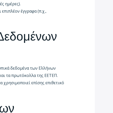
ές ημέρες).
επιπλέον έγγραφα (π.χ.,
 Δεδομένων
ωπικά δεδομένα των Ελλήνων
αι τα πρωτόκολλα της ΕΕΤΕΠ.
α χρησιμοποιεί επίσης επιθετικό
των