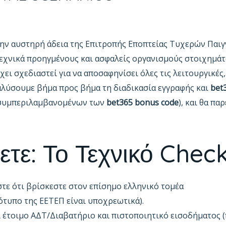
 την αυστηρή άδεια της Επιτροπής Εποπτείας Τυχερών Παιγ
τεχνικά προηγμένους και ασφαλείς οργανισμούς στοιχημάτ
ι σχεδιαστεί για να αποσαφηνίσει όλες τις λειτουργικές,
αλύσουμε βήμα προς βήμα τη διαδικασία εγγραφής και
bet
συμπεριλαμβανομένων των
bet365 bonus code
), και θα π
ετε: Το Τεχνικό Check
τε ότι βρίσκεστε στον επίσημο ελληνικό τομέα
https://be
ότυπο της ΕΕΤΕΠ είναι υποχρεωτικά).
 έτοιμο ΑΔΤ/Διαβατήριο και πιστοποιητικό εισοδήματος (π