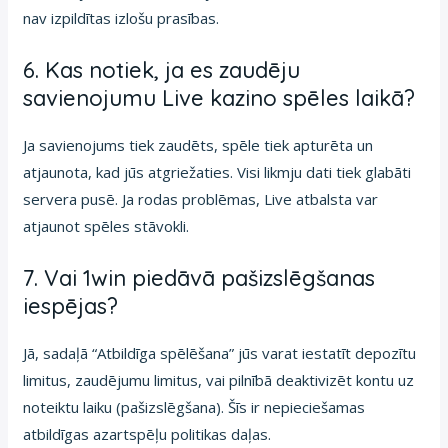
nav izpildītas izlošu prasības.
6. Kas notiek, ja es zaudēju
savienojumu Live kazino spēles laikā?
Ja savienojums tiek zaudēts, spēle tiek apturēta un
atjaunota, kad jūs atgriežaties. Visi likmju dati tiek glabāti
servera pusē. Ja rodas problēmas, Live atbalsta var
atjaunot spēles stāvokli.
7. Vai 1win piedāvā pašizslēgšanas
iespējas?
Jā, sadaļā “Atbildīga spēlēšana” jūs varat iestatīt depozītu
limitus, zaudējumu limitus, vai pilnībā deaktivizēt kontu uz
noteiktu laiku (pašizslēgšana). Šīs ir nepieciešamas
atbildīgas azartspēļu politikas daļas.