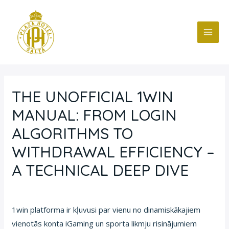
Ir
Navegación
MAI
al
de
ME
contenido
entradas
THE UNOFFICIAL 1WIN
MANUAL: FROM LOGIN
ALGORITHMS TO
WITHDRAWAL EFFICIENCY –
A TECHNICAL DEEP DIVE
/
Blog
/ Por
fcc
1win platforma ir kļuvusi par vienu no dinamiskākajiem
vienotās konta iGaming un sporta likmju risinājumiem