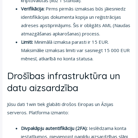
kriptovalūtas (līdz 1 stundai).
Verifikācija:
Pirms pirmās izmaksas būs jāiesniedz
identifikācijas dokumenta kopija un reģistrācijas
adreses apstiprinājums. Šis ir obligāts AML (Naudas
atmazgāšanas apkarošanas) process.
Limiti:
Minimālā izmaksa parasti ir 15 EUR.
Maksimālie izmaksas limiti var sasniegt 15 000 EUR
mēnesī, atkarībā no konta statusa.
Drošības infrastruktūra un
datu aizsardzība
Jūsu dati 1win tiek glabāti drošos Eiropas un Āzijas
serveros. Platforma izmanto:
Divpakāpju autentifikāciju (2FA):
Ieslēdzama konta
iestatījumos, pievienojot papildu aizsardzības slāni