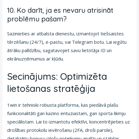
10. Ko darīt, ja es nevaru atrisināt
problēmu pašam?
Sazinieties ar atbalsta dienestu, izmantojot tiešsaistes
tērzēšanu (24/7), e-pastu, vai Telegram botu. Lai iegūtu
ātrāku palīdzību, sagatavojiet savu lietotāja ID un
ekrānuzņēmumus ar kļūdu.
Secinājums: Optimizēta
lietošanas stratēģija
1win ir tehniski robusta platforma, kas piedāvā plašu
funkcionalitāti gan kazino entuziastam, gan sporta likmju
speciālistam. Lai to izmantotu efektīvi, koncentrējieties uz
drošības protokolu ievērošanu (2FA, droši parole),
detalizētu bonusu izlošu noteikumu analīzi un stabilas