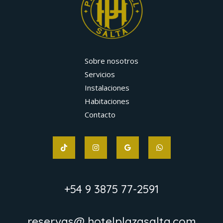
Sobre nosotros
Servicios
Instalaciones
Habitaciones
Contacto
+54 9 3875 77-2591
reservas@ hotelplazasalta.com