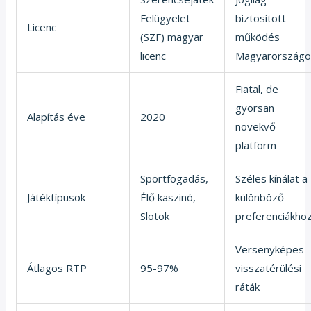
Felügyelet
biztosított
Licenc
(SZF) magyar
működés
licenc
Magyarországo
Fiatal, de
gyorsan
Alapítás éve
2020
növekvő
platform
Sportfogadás,
Széles kínálat a
Játéktípusok
Élő kaszinó,
különböző
Slotok
preferenciákho
Versenyképes
Átlagos RTP
95-97%
visszatérülési
ráták