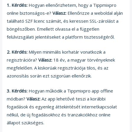
1. Kérdés:
Hogyan ellenőrizhetem, hogy a Tippmixpro
online biztonságos-e?
Válasz:
Ellenőrizze a weboldal alján
található SZF licenc számát, és keressen SSL-zárolást a
böngészőben. Emellett olvassa el a független
felülvizsgálati jelentéseket a platform tisztességéről.
2. Kérdés:
Milyen minimális korhatár vonatkozik a
regisztrációra?
Válasz:
18 év, a magyar törvényeknek
megfelelően. A kiskorúak regisztrációja tilos, és az
azonosítás során ezt szigorúan ellenőrzik.
3. Kérdés:
Hogyan működik a Tippmixpro app offline
módban?
Válasz:
Az app lehetővé teszi a korábbi
fogadások és egyenleg áttekintését internetkapcsolat
nélkül, de új fogadásokhoz és tranzakciókhoz online
állapot szükséges.