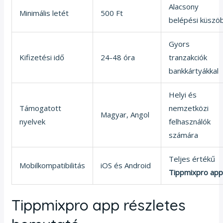
Alacsony
Minimális letét
500 Ft
belépési küszö
Gyors
Kifizetési idő
24-48 óra
tranzakciók
bankkártyákkal
Helyi és
Támogatott
nemzetközi
Magyar, Angol
nyelvek
felhasználók
számára
Teljes értékű
Mobilkompatibilitás
iOS és Android
Tippmixpro ap
Tippmixpro app részletes