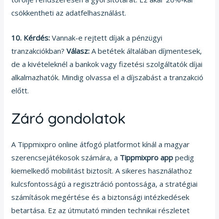
csökkentheti az adatfelhasználást.
10. Kérdés:
Vannak-e rejtett díjak a pénzügyi
tranzakciókban?
Válasz:
A betétek általában díjmentesek,
de a kivételeknél a bankok vagy fizetési szolgáltatók díjai
alkalmazhatók. Mindig olvassa el a díjszabást a tranzakció
előtt.
Záró gondolatok
A Tippmixpro online átfogó platformot kínál a magyar
szerencsejátékosok számára, a
Tippmixpro app
pedig
kiemelkedő mobilitást biztosít. A sikeres használathoz
kulcsfontosságú a regisztráció pontossága, a stratégiai
számítások megértése és a biztonsági intézkedések
betartása. Ez az útmutató minden technikai részletet