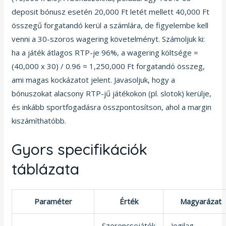
deposit bónusz esetén 20,000 Ft letét mellett 40,000 Ft
összegű forgatandó kerül a számlára, de figyelembe kell
venni a 30-szoros wagering követelményt. Számoljuk ki:
ha a játék átlagos RTP-je 96%, a wagering költsége =
(40,000 x 30) / 0.96 ≈ 1,250,000 Ft forgatandó összeg,
ami magas kockázatot jelent. Javasoljuk, hogy a
bónuszokat alacsony RTP-jű játékokon (pl. slotok) kerülje,
és inkább sportfogadásra összpontosítson, ahol a margin
kiszámíthatóbb.
Gyors specifikációk
táblázata
Paraméter
Érték
Magyarázat
Szerencsejáték
Jogilag