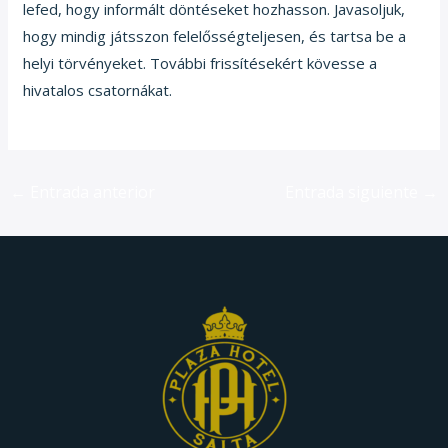
lefed, hogy informált döntéseket hozhasson. Javasoljuk,
hogy mindig játsszon felelősségteljesen, és tartsa be a
helyi törvényeket. További frissítésekért kövesse a
hivatalos csatornákat.
←
Entrada anterior
Entrada siguiente
→