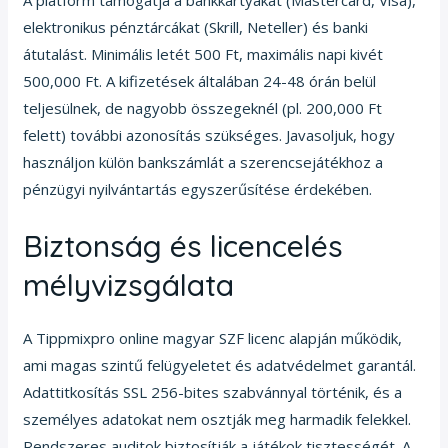
A platform támogatja a bankkártyákat (Mastercard, Visa),
elektronikus pénztárcákat (Skrill, Neteller) és banki
átutalást. Minimális letét 500 Ft, maximális napi kivét
500,000 Ft. A kifizetések általában 24-48 órán belül
teljesülnek, de nagyobb összegeknél (pl. 200,000 Ft
felett) további azonosítás szükséges. Javasoljuk, hogy
használjon külön bankszámlát a szerencsejátékhoz a
pénzügyi nyilvántartás egyszerűsítése érdekében.
Biztonság és licencelés
mélyvizsgálata
A Tippmixpro online magyar SZF licenc alapján működik,
ami magas szintű felügyeletet és adatvédelmet garantál.
Adattitkosítás SSL 256-bites szabvánnyal történik, és a
személyes adatokat nem osztják meg harmadik felekkel.
Rendszeres auditok biztosítják a játékok tisztességét. A