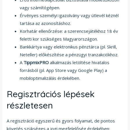
vagy számítógépen.
Érvényes személyi igazolvány vagy útlevél kéznél
tartása az azonosításhoz.
Korhatár ellenőrzése: a szerencsejátékhoz 18 év
feletti kor szükséges Magyarországon.
Bankkártya vagy elektronikus pénztárca (pl. Skrill,
Neteller) előkészítése a pénzügyi tranzakciókhoz.
A
TippmixPRO
alkalmazás letöltése hivatalos
forrásból (pl. App Store vagy Google Play) a
mobiloptimalizálás érdekében.
Regisztrációs lépések
részletesen
A regisztráció egyszerű és gyors folyamat, de pontos
követés szükséges a jogi megfelelőség érdekében: