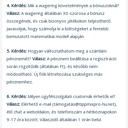
4. Kérdés:
Mik a wagering követelmények a bónuszoknál?
Válasz:
A wagering általában 30-szorosa a bónusz
összegének, és csak bizonyos játékokon teljesíthető.
Javasoljuk, hogy számolja ki a költségeket a fentebb
bemutatott matematikai modell alapján.
5. Kérdés:
Hogyan változtathatom meg a számlám
pénznemét?
Válasz:
A pénznem beállítása a regisztráció
során rögzítődik (általában Ft), és később nem
módosítható. Új fiók létrehozása szükséges más
pénznemhez.
6. Kérdés:
Milyen ügyfélszolgálati csatornák érhetők el?
Válasz:
Elérhető e-mail (támogatás@tippmixpro-hu.net),
élő chat a weboldalon, és telefonszám a hétköznapokon
9-17 óra között. Válaszidő általában 1 órán belül.