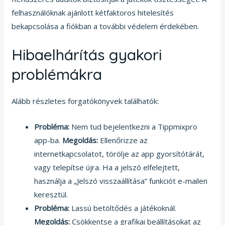
felhasználóknak ajánlott kétfaktoros hitelesítés
bekapcsolása a fiókban a további védelem érdekében.
Hibaelhárítás gyakori
problémákra
Alább részletes forgatókönyvek találhatók:
Probléma:
Nem tud bejelentkezni a Tippmixpro
app-ba.
Megoldás:
Ellenőrizze az
internetkapcsolatot, törölje az app gyorsítótárát,
vagy telepítse újra. Ha a jelszó elfelejtett,
használja a „Jelszó visszaállítása” funkciót e-mailen
keresztül.
Probléma:
Lassú betöltődés a játékoknál.
Megoldás:
Csökkentse a grafikai beállításokat az