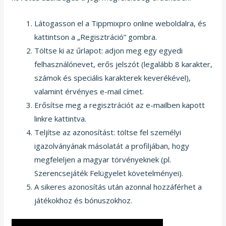
Látogasson el a Tippmixpro online weboldalra, és
kattintson a „Regisztráció” gombra.
Töltse ki az űrlapot: adjon meg egy egyedi
felhasználónevet, erős jelszót (legalább 8 karakter,
számok és speciális karakterek keverékével),
valamint érvényes e-mail címet.
Erősítse meg a regisztrációt az e-mailben kapott
linkre kattintva.
Teljítse az azonosítást: töltse fel személyi
igazolványának másolatát a profiljában, hogy
megfeleljen a magyar törvényeknek (pl.
Szerencsejáték Felügyelet követelményei).
A sikeres azonosítás után azonnal hozzáférhet a
játékokhoz és bónuszokhoz.