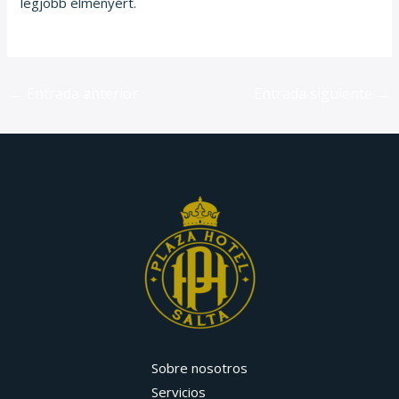
legjobb élményért.
←
Entrada anterior
Entrada siguiente
→
Sobre nosotros
Servicios