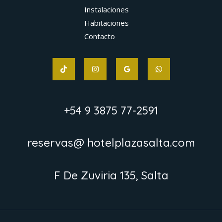
Instalaciones
Habitaciones
Contacto
+54 9 3875 77-2591
reservas@ hotelplazasalta.com
F De Zuviria 135, Salta