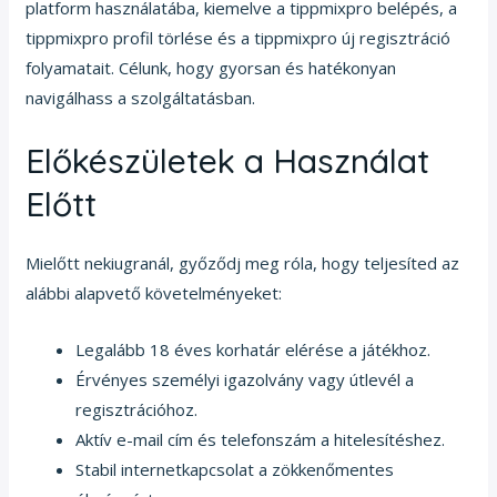
platform használatába, kiemelve a tippmixpro belépés, a
tippmixpro profil törlése és a tippmixpro új regisztráció
folyamatait. Célunk, hogy gyorsan és hatékonyan
navigálhass a szolgáltatásban.
Előkészületek a Használat
Előtt
Mielőtt nekiugranál, győződj meg róla, hogy teljesíted az
alábbi alapvető követelményeket:
Legalább 18 éves korhatár elérése a játékhoz.
Érvényes személyi igazolvány vagy útlevél a
regisztrációhoz.
Aktív e-mail cím és telefonszám a hitelesítéshez.
Stabil internetkapcsolat a zökkenőmentes