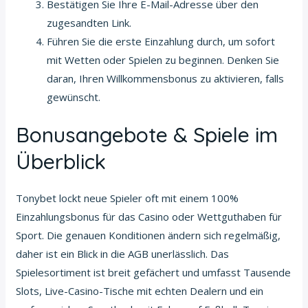
Bestätigen Sie Ihre E-Mail-Adresse über den
zugesandten Link.
Führen Sie die erste Einzahlung durch, um sofort
mit Wetten oder Spielen zu beginnen. Denken Sie
daran, Ihren Willkommensbonus zu aktivieren, falls
gewünscht.
Bonusangebote & Spiele im
Überblick
Tonybet lockt neue Spieler oft mit einem 100%
Einzahlungsbonus für das Casino oder Wettguthaben für
Sport. Die genauen Konditionen ändern sich regelmäßig,
daher ist ein Blick in die AGB unerlässlich. Das
Spielesortiment ist breit gefächert und umfasst Tausende
Slots, Live-Casino-Tische mit echten Dealern und ein