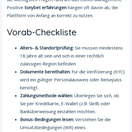
Positive
tonybet erfahrungen
hängen oft davon ab, die
Plattform von Anfang an korrekt zu nutzen.
Vorab-Checkliste
Alters- & Standortprüfung:
Sie müssen mindestens
18 Jahre alt sein und sich in einer rechtlich
zulässigen Region befinden.
Dokumente bereithalten:
Für die Verifizierung (KYC)
wird ein gültiger Personalausweis oder Reisepass
benötigt.
Zahlungsmethode wählen:
Überlegen Sie sich, ob
Sie per Kreditkarte, E-Wallet (z.B. Skrill) oder
Banküberweisung einzahlen möchten.
Bonus-Bedingungen lesen:
Verstehen Sie die
Umsatzbedingungen (WR) eines