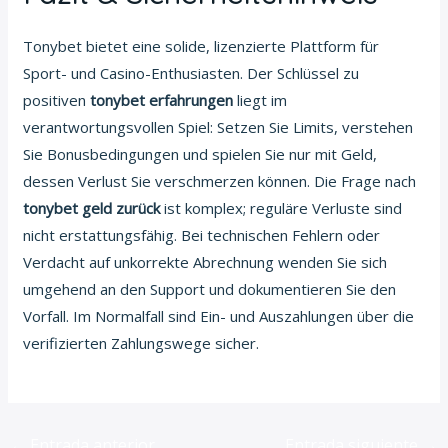
Tonybet bietet eine solide, lizenzierte Plattform für
Sport- und Casino-Enthusiasten. Der Schlüssel zu
positiven
tonybet erfahrungen
liegt im
verantwortungsvollen Spiel: Setzen Sie Limits, verstehen
Sie Bonusbedingungen und spielen Sie nur mit Geld,
dessen Verlust Sie verschmerzen können. Die Frage nach
tonybet geld zurück
ist komplex; reguläre Verluste sind
nicht erstattungsfähig. Bei technischen Fehlern oder
Verdacht auf unkorrekte Abrechnung wenden Sie sich
umgehend an den Support und dokumentieren Sie den
Vorfall. Im Normalfall sind Ein- und Auszahlungen über die
verifizierten Zahlungswege sicher.
←
Entrada anterior
Entrada siguiente
→