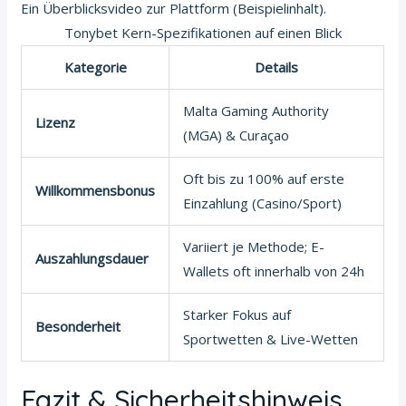
Ein Überblicksvideo zur Plattform (Beispielinhalt).
Tonybet Kern-Spezifikationen auf einen Blick
Kategorie
Details
Malta Gaming Authority
Lizenz
(MGA) & Curaçao
Oft bis zu 100% auf erste
Willkommensbonus
Einzahlung (Casino/Sport)
Variiert je Methode; E-
Auszahlungsdauer
Wallets oft innerhalb von 24h
Starker Fokus auf
Besonderheit
Sportwetten & Live-Wetten
Fazit & Sicherheitshinweis