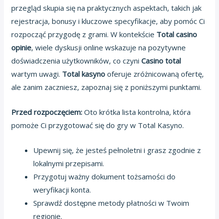
przegląd skupia się na praktycznych aspektach, takich jak
rejestracja, bonusy i kluczowe specyfikacje, aby pomóc Ci
rozpocząć przygodę z grami. W kontekście
Total casino
opinie
, wiele dyskusji online wskazuje na pozytywne
doświadczenia użytkowników, co czyni
Casino total
wartym uwagi.
Total kasyno
oferuje zróżnicowaną ofertę,
ale zanim zaczniesz, zapoznaj się z poniższymi punktami.
Przed rozpoczęciem:
Oto krótka lista kontrolna, która
pomoże Ci przygotować się do gry w Total Kasyno.
Upewnij się, że jesteś pełnoletni i grasz zgodnie z
lokalnymi przepisami.
Przygotuj ważny dokument tożsamości do
weryfikacji konta.
Sprawdź dostępne metody płatności w Twoim
regionie.