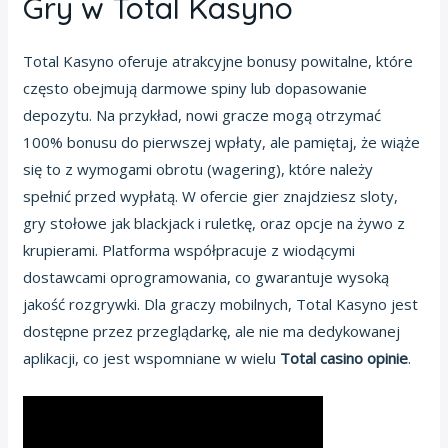
Gry w Total Kasyno
Total Kasyno oferuje atrakcyjne bonusy powitalne, które
często obejmują darmowe spiny lub dopasowanie
depozytu. Na przykład, nowi gracze mogą otrzymać
100% bonusu do pierwszej wpłaty, ale pamiętaj, że wiąże
się to z wymogami obrotu (wagering), które należy
spełnić przed wypłatą. W ofercie gier znajdziesz sloty,
gry stołowe jak blackjack i ruletkę, oraz opcje na żywo z
krupierami. Platforma współpracuje z wiodącymi
dostawcami oprogramowania, co gwarantuje wysoką
jakość rozgrywki. Dla graczy mobilnych, Total Kasyno jest
dostępne przez przeglądarkę, ale nie ma dedykowanej
aplikacji, co jest wspomniane w wielu
Total casino opinie
.