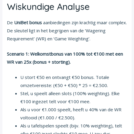
Wiskundige Analyse
De
UniBet bonus
aanbiedingen zijn krachtig maar complex.
De sleutel ligt in het begrijpen van de ‘Wagering
Requirement’ (WR) en ‘Game Weighting’.
Scenario 1: Welkomstbonus van 100% tot €100 met een
WR van 25x (bonus + storting).
U stort €50 en ontvangt €50 bonus. Totale
omzetvereiste: (€50 + €50) * 25 = €2.500.
Stel, u speelt alleen slots (100% weighting). Elke
€100 ingezet telt voor €100 mee.
Als u voor €1.000 speelt, heeft u 40% van de WR
voltooid (€1.000 / €2.500).
Als u tafelspelen speelt (bijv. 10% weighting), telt
elke €100 inzet slechts €10 mee. U zou dus