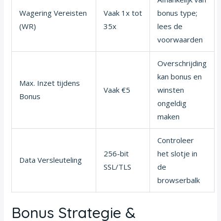
Wagering Vereisten
Vaak 1x tot
bonus type;
(WR)
35x
lees de
voorwaarden
Overschrijding
kan bonus en
Max. Inzet tijdens
Vaak €5
winsten
Bonus
ongeldig
maken
Controleer
256-bit
het slotje in
Data Versleuteling
SSL/TLS
de
browserbalk
Bonus Strategie &