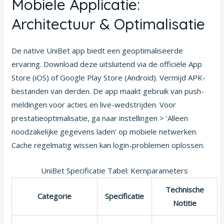
Mobiele Applicatie:
Architectuur & Optimalisatie
De native UniBet app biedt een geoptimaliseerde
ervaring. Download deze uitsluitend via de officiële App
Store (iOS) of Google Play Store (Android). Vermijd APK-
bestanden van derden. De app maakt gebruik van push-
meldingen voor acties en live-wedstrijden. Voor
prestatieoptimalisatie, ga naar instellingen > ‘Alleen
noodzakelijke gegevens laden’ op mobiele netwerken.
Cache regelmatig wissen kan login-problemen oplossen.
UniBet Specificatie Tabel: Kernparameters
Technische
Categorie
Specificatie
Notitie