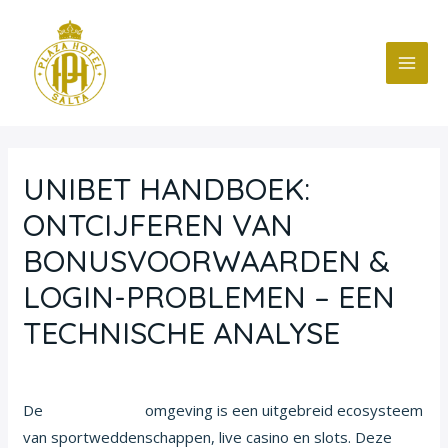
Ir
Navegación
MAI
al
de
ME
contenido
entradas
UNIBET HANDBOEK:
ONTCIJFEREN VAN
BONUSVOORWAARDEN &
LOGIN-PROBLEMEN – EEN
TECHNISCHE ANALYSE
/
Blog
/ Por
fcc
De
UniBet casino
omgeving is een uitgebreid ecosysteem
van sportweddenschappen, live casino en slots. Deze