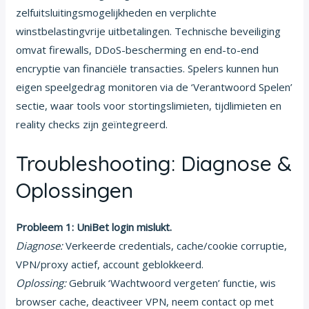
zelfuitsluitingsmogelijkheden en verplichte
winstbelastingvrije uitbetalingen. Technische beveiliging
omvat firewalls, DDoS-bescherming en end-to-end
encryptie van financiële transacties. Spelers kunnen hun
eigen speelgedrag monitoren via de ‘Verantwoord Spelen’
sectie, waar tools voor stortingslimieten, tijdlimieten en
reality checks zijn geïntegreerd.
Troubleshooting: Diagnose &
Oplossingen
Probleem 1:
UniBet login
mislukt.
Diagnose:
Verkeerde credentials, cache/cookie corruptie,
VPN/proxy actief, account geblokkeerd.
Oplossing:
Gebruik ‘Wachtwoord vergeten’ functie, wis
browser cache, deactiveer VPN, neem contact op met