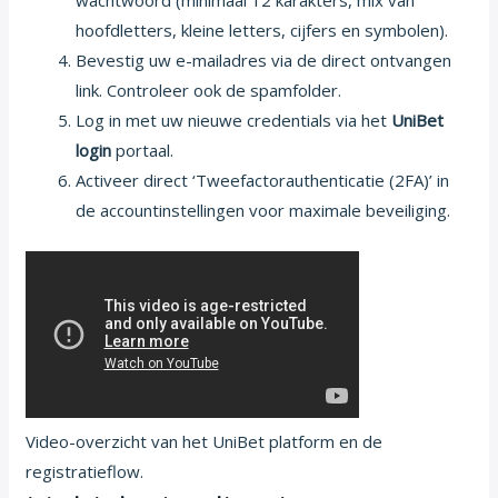
wachtwoord (minimaal 12 karakters, mix van
hoofdletters, kleine letters, cijfers en symbolen).
Bevestig uw e-mailadres via de direct ontvangen
link. Controleer ook de spamfolder.
Log in met uw nieuwe credentials via het
UniBet
login
portaal.
Activeer direct ‘Tweefactorauthenticatie (2FA)’ in
de accountinstellingen voor maximale beveiliging.
Video-overzicht van het UniBet platform en de
registratieflow.