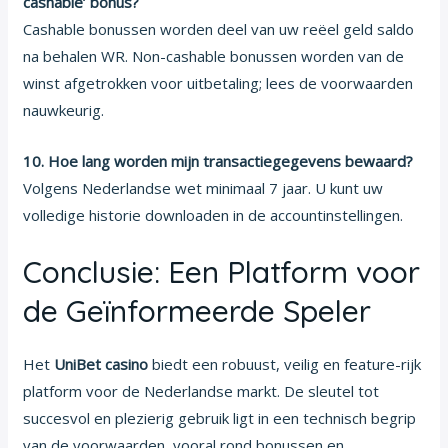
cashable’ bonus?
Cashable bonussen worden deel van uw reëel geld saldo
na behalen WR. Non-cashable bonussen worden van de
winst afgetrokken voor uitbetaling; lees de voorwaarden
nauwkeurig.
10. Hoe lang worden mijn transactiegegevens bewaard?
Volgens Nederlandse wet minimaal 7 jaar. U kunt uw
volledige historie downloaden in de accountinstellingen.
Conclusie: Een Platform voor
de Geïnformeerde Speler
Het
UniBet casino
biedt een robuust, veilig en feature-rijk
platform voor de Nederlandse markt. De sleutel tot
succesvol en plezierig gebruik ligt in een technisch begrip
van de voorwaarden, vooral rond bonussen en