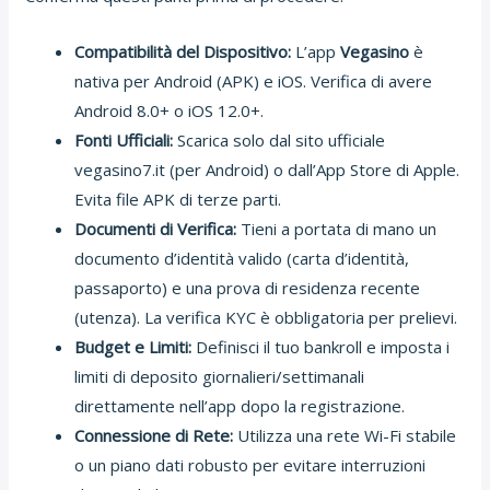
Compatibilità del Dispositivo:
L’app
Vegasino
è
nativa per Android (APK) e iOS. Verifica di avere
Android 8.0+ o iOS 12.0+.
Fonti Ufficiali:
Scarica solo dal sito ufficiale
vegasino7.it (per Android) o dall’App Store di Apple.
Evita file APK di terze parti.
Documenti di Verifica:
Tieni a portata di mano un
documento d’identità valido (carta d’identità,
passaporto) e una prova di residenza recente
(utenza). La verifica KYC è obbligatoria per prelievi.
Budget e Limiti:
Definisci il tuo bankroll e imposta i
limiti di deposito giornalieri/settimanali
direttamente nell’app dopo la registrazione.
Connessione di Rete:
Utilizza una rete Wi-Fi stabile
o un piano dati robusto per evitare interruzioni