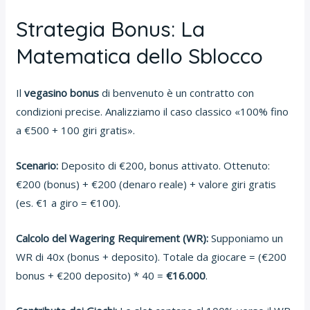
Strategia Bonus: La
Matematica dello Sblocco
Il
vegasino bonus
di benvenuto è un contratto con
condizioni precise. Analizziamo il caso classico «100% fino
a €500 + 100 giri gratis».
Scenario:
Deposito di €200, bonus attivato. Ottenuto:
€200 (bonus) + €200 (denaro reale) + valore giri gratis
(es. €1 a giro = €100).
Calcolo del Wagering Requirement (WR):
Supponiamo un
WR di 40x (bonus + deposito). Totale da giocare = (€200
bonus + €200 deposito) * 40 =
€16.000
.