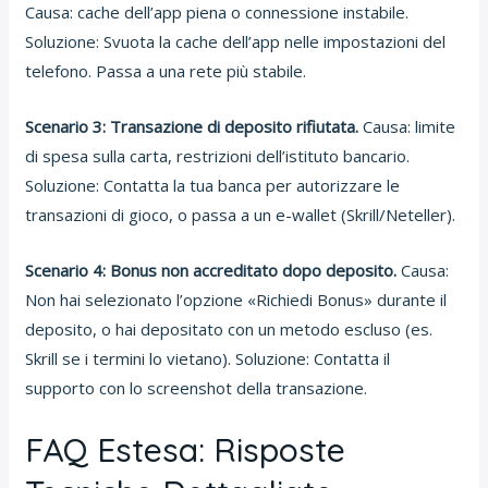
Causa: cache dell’app piena o connessione instabile.
Soluzione: Svuota la cache dell’app nelle impostazioni del
telefono. Passa a una rete più stabile.
Scenario 3: Transazione di deposito rifiutata.
Causa: limite
di spesa sulla carta, restrizioni dell’istituto bancario.
Soluzione: Contatta la tua banca per autorizzare le
transazioni di gioco, o passa a un e-wallet (Skrill/Neteller).
Scenario 4: Bonus non accreditato dopo deposito.
Causa:
Non hai selezionato l’opzione «Richiedi Bonus» durante il
deposito, o hai depositato con un metodo escluso (es.
Skrill se i termini lo vietano). Soluzione: Contatta il
supporto con lo screenshot della transazione.
FAQ Estesa: Risposte