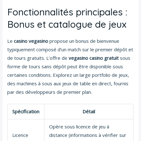
Fonctionnalités principales :
Bonus et catalogue de jeux
Le
casino vegasino
propose un bonus de bienvenue
typiquement composé d’un match sur le premier dépôt et
de tours gratuits. L’offre de
vegasino casino gratuit
sous
forme de tours sans dépôt peut être disponible sous
certaines conditions. Explorez un large portfolio de jeux,
des machines à sous aux jeux de table en direct, fournis
par des développeurs de premier plan.
Spécification
Détail
Opère sous licence de jeu à
Licence
distance (informations à vérifier sur