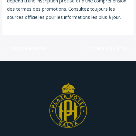
dépend d’une inscription précise et d’une compréhension
des termes des promotions. Consultez toujours les
sources officielles pour les informations les plus à jour.
←
Entrada anterior
Entrada siguiente
→