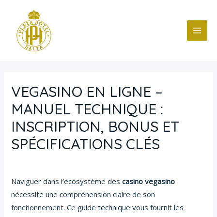
Ir
Navegación
MAI
al
de
ME
contenido
entradas
VEGASINO EN LIGNE –
MANUEL TECHNIQUE :
INSCRIPTION, BONUS ET
SPÉCIFICATIONS CLÉS
/
Blog
/ Por
fcc
Naviguer dans l’écosystème des
casino vegasino
nécessite une compréhension claire de son
fonctionnement. Ce guide technique vous fournit les