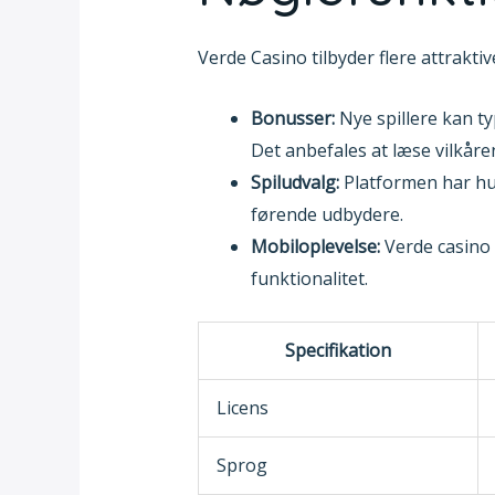
Verde Casino tilbyder flere attraktiv
Bonusser:
Nye spillere kan ty
Det anbefales at læse vilkår
Spiludvalg:
Platformen har hun
førende udbydere.
Mobiloplevelse:
Verde casino a
funktionalitet.
Specifikation
Licens
Sprog