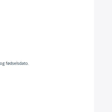
og fødselsdato.