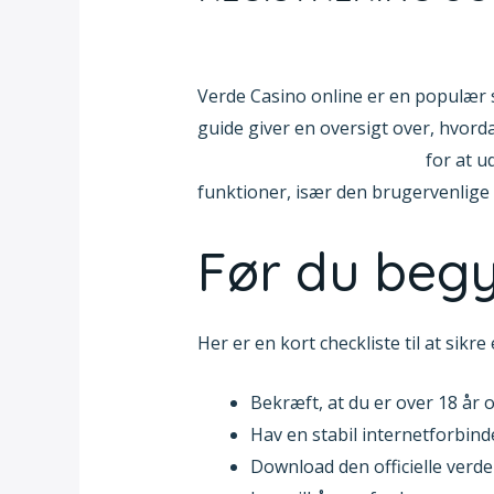
/
Blog
/ Por
fcc
Verde Casino online er en populær s
guide giver en oversigt over, hvor
https://casinoverdedk.com/
for at ud
funktioner, især den brugervenlige 
Før du beg
Her er en kort checkliste til at sikr
Bekræft, at du er over 18 år o
Hav en stabil internetforbind
Download den officielle verde