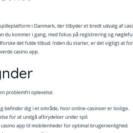
pilleplatform i Danmark, der tilbyder et bredt udvalg af ca
dan du kommer i gang, med fokus på registrering og nøglef
forske det fulde tilbud. Inden du starter, er det vigtigt at 
verde casino app.
ynder
e en problemfri oplevelse:
g befinder dig i et område, hvor online-casinoer er lovlige.
else for at undgå afbrydelser under spil.
 casino app til mobilenheder for optimal brugervenlighed.