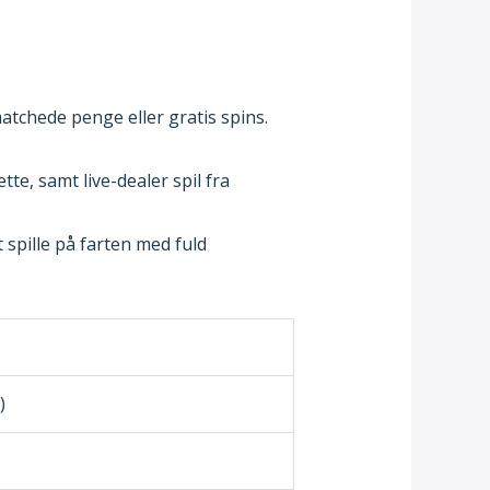
atchede penge eller gratis spins.
te, samt live-dealer spil fra
 spille på farten med fuld
)