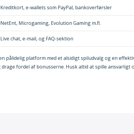
Kreditkort, e-wallets som PayPal, bankoverførsler
NetEnt, Microgaming, Evolution Gaming m.fl.
Live chat, e-mail, og FAQ-sektion
n pålidelig platform med et alsidigt spiludvalg og en effekt
drage fordel af bonusserne. Husk altid at spille ansvarligt 