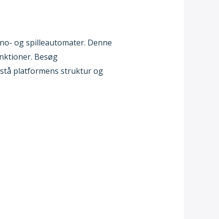
sino- og spilleautomater. Denne
unktioner. Besøg
forstå platformens struktur og