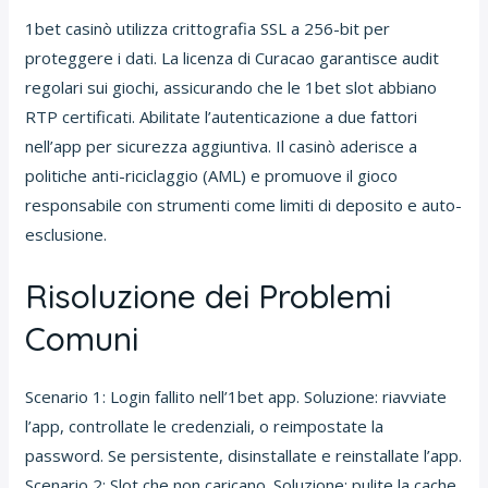
1bet casinò utilizza crittografia SSL a 256-bit per
proteggere i dati. La licenza di Curacao garantisce audit
regolari sui giochi, assicurando che le 1bet slot abbiano
RTP certificati. Abilitate l’autenticazione a due fattori
nell’app per sicurezza aggiuntiva. Il casinò aderisce a
politiche anti-riciclaggio (AML) e promuove il gioco
responsabile con strumenti come limiti di deposito e auto-
esclusione.
Risoluzione dei Problemi
Comuni
Scenario 1: Login fallito nell’1bet app. Soluzione: riavviate
l’app, controllate le credenziali, o reimpostate la
password. Se persistente, disinstallate e reinstallate l’app.
Scenario 2: Slot che non caricano. Soluzione: pulite la cache