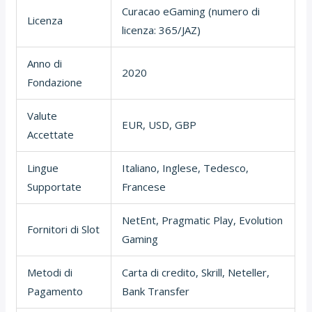
Curacao eGaming (numero di
Licenza
licenza: 365/JAZ)
Anno di
2020
Fondazione
Valute
EUR, USD, GBP
Accettate
Lingue
Italiano, Inglese, Tedesco,
Supportate
Francese
NetEnt, Pragmatic Play, Evolution
Fornitori di Slot
Gaming
Metodi di
Carta di credito, Skrill, Neteller,
Pagamento
Bank Transfer