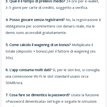
3. Qual è il tempo di prelievo medio?
24 ore per e-wallet,
3-5 giorni per carte di credito, soggetto a verifica.
4. Posso giocare senza registrarmi?
No, la registrazione è
obbligatoria per scommettere con denaro reale, ma le
demo sono accessibili gratuitamente.
5. Come calcolo il wagering di un bonus?
Moltiplicate il
totale (deposito + bonus) per il fattore di wagering (es.
30x).
6. L’app consuma molti dati?
Sì, per le slot live, si consiglia
una connessione Wi-Fi; le slot standard usano circa
50MB/ora.
7. Cosa fare se dimentico la password?
Usate la funzione
«Password dimenticata» nel login e seguite le istruzioni