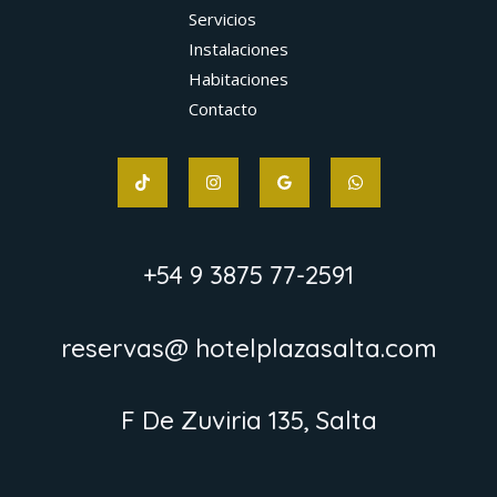
Servicios
Instalaciones
Habitaciones
Contacto
+54 9 3875 77-2591
reservas@ hotelplazasalta.com
F De Zuviria 135, Salta