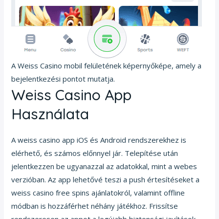
A Weiss Casino mobil felületének képernyőképe, amely a
bejelentkezési pontot mutatja.
Weiss Casino App
Használata
A weiss casino app iOS és Android rendszerekhez is
elérhető, és számos előnnyel jár. Telepítése után
jelentkezzen be ugyanazzal az adatokkal, mint a webes
verzióban. Az app lehetővé teszi a push értesítéseket a
weiss casino free spins ajánlatokról, valamint offline
módban is hozzáférhet néhány játékhoz. Frissítse
rendszeresen az appot a legújabb biztonsági javítások