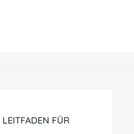
Contacto
N LEITFADEN FÜR