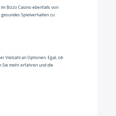
im Bizzo Casino ebenfalls von
n gesundes Spielverhalten zu
 Vielzahl an Optionen. Egal, ob
n Sie mehr erfahren und die