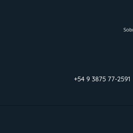
Sob
+54 9 3875 77-2591