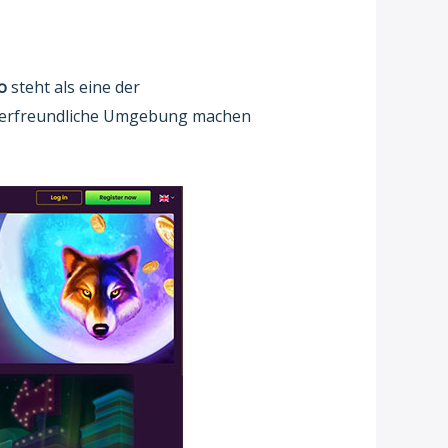
o
steht als eine der
tzerfreundliche Umgebung machen