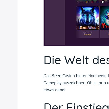
Die Welt de
Das Bizzo Casino bietet eine beein
Gameplay auszeichnen. Ob es nun um
etwas dabei.
Der Einstieg