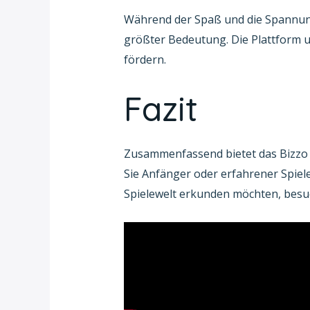
Während der Spaß und die Spannung
größter Bedeutung. Die Plattform u
fördern.
Fazit
Zusammenfassend bietet das Bizzo C
Sie Anfänger oder erfahrener Spiele
Spielewelt erkunden möchten, besu