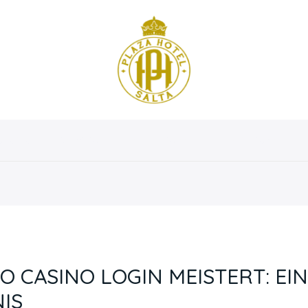
osotros
Servicios
Instalaciones
Habitaciones
O CASINO LOGIN MEISTERT: EI
IS