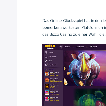
/
Blog
/ Por
fcc
Das Online-Glücksspiel hat in den 
bemerkenswertesten Plattformen i
das Bizzo Casino zu einer Wahl, die