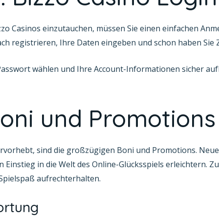
izzo Casinos einzutauchen, müssen Sie einen einfachen An
fach registrieren, Ihre Daten eingeben und schon haben Sie
res Passwort wählen und Ihre Account-Informationen sicher 
Boni und Promotions
vorhebt, sind die großzügigen Boni und Promotions. Neue 
Einstieg in die Welt des Online-Glücksspiels erleichtern. 
pielspaß aufrechterhalten.
ortung