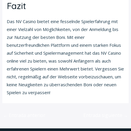
Fazit
Das NV Casino bietet eine fesselnde Spielerfahrung mit
einer Vielzahl von Möglichkeiten, von der Anmeldung bis
zur Nutzung der besten Boni. Mit einer
benutzerfreundlichen Plattform und einem starken Fokus
auf Sicherheit und Spielermanagement hat das NV Casino
online viel zu bieten, was sowohl Anfängern als auch
erfahrenen Spielern einen Mehrwert bietet. Vergessen Sie
nicht, regelmäßig auf der Webseite vorbeizuschauen, um
keine Neuigkeiten zu überraschenden Boni oder neuen
Spielen zu verpassen!
←
Entrada anterior
Entrada siguiente
→