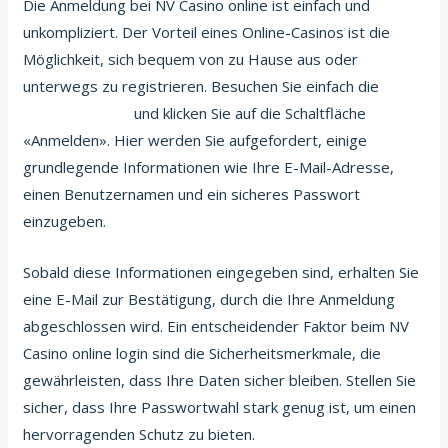
Die Anmeldung bei NV Casino online ist einfach und
unkompliziert. Der Vorteil eines Online-Casinos ist die
Möglichkeit, sich bequem von zu Hause aus oder
unterwegs zu registrieren. Besuchen Sie einfach die
NV
Casino Website
und klicken Sie auf die Schaltfläche
«Anmelden». Hier werden Sie aufgefordert, einige
grundlegende Informationen wie Ihre E-Mail-Adresse,
einen Benutzernamen und ein sicheres Passwort
einzugeben.
Sobald diese Informationen eingegeben sind, erhalten Sie
eine E-Mail zur Bestätigung, durch die Ihre Anmeldung
abgeschlossen wird. Ein entscheidender Faktor beim NV
Casino online login sind die Sicherheitsmerkmale, die
gewährleisten, dass Ihre Daten sicher bleiben. Stellen Sie
sicher, dass Ihre Passwortwahl stark genug ist, um einen
hervorragenden Schutz zu bieten.