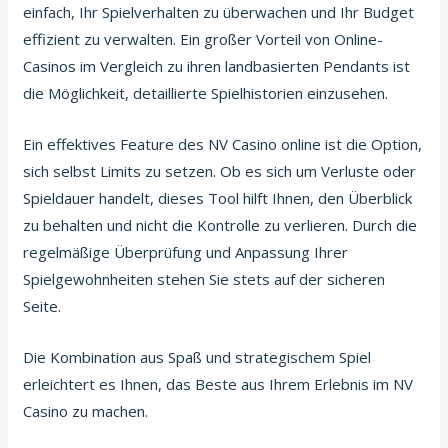
einfach, Ihr Spielverhalten zu überwachen und Ihr Budget
effizient zu verwalten. Ein großer Vorteil von Online-
Casinos im Vergleich zu ihren landbasierten Pendants ist
die Möglichkeit, detaillierte Spielhistorien einzusehen.
Ein effektives Feature des NV Casino online ist die Option,
sich selbst Limits zu setzen. Ob es sich um Verluste oder
Spieldauer handelt, dieses Tool hilft Ihnen, den Überblick
zu behalten und nicht die Kontrolle zu verlieren. Durch die
regelmäßige Überprüfung und Anpassung Ihrer
Spielgewohnheiten stehen Sie stets auf der sicheren
Seite.
Die Kombination aus Spaß und strategischem Spiel
erleichtert es Ihnen, das Beste aus Ihrem Erlebnis im NV
Casino zu machen.