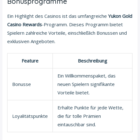
Bonusprogramme
Ein Highlight des Casinos ist das umfangreiche
Yukon Gold
Casino Rewards
-Programm. Dieses Programm bietet
Spielern zahlreiche Vorteile, einschließlich Bonussen und
exklusiven Angeboten.
Feature
Beschreibung
Ein Willkommenspaket, das
Bonusse
neuen Spielern signifikante
Vorteile bietet.
Erhalte Punkte für jede Wette,
Loyalitätspunkte
die für tolle Prämien
eintauschbar sind.