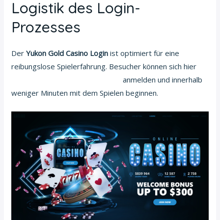
Logistik des Login-
Prozesses
Der
Yukon Gold Casino Login
ist optimiert für eine
reibungslose Spielerfahrung. Besucher können sich hier
https://yukongoldcasino.eu.com/
anmelden und innerhalb
weniger Minuten mit dem Spielen beginnen.