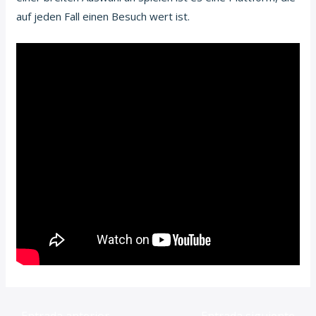
auf jeden Fall einen Besuch wert ist.