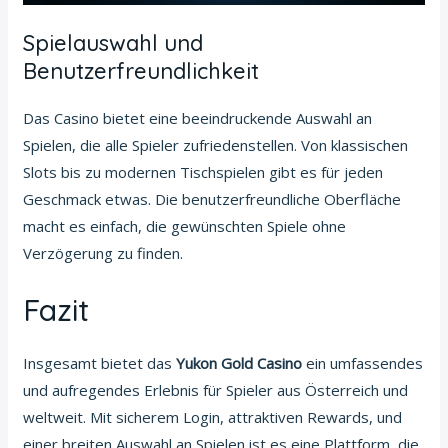
Spielauswahl und
Benutzerfreundlichkeit
Das Casino bietet eine beeindruckende Auswahl an
Spielen, die alle Spieler zufriedenstellen. Von klassischen
Slots bis zu modernen Tischspielen gibt es für jeden
Geschmack etwas. Die benutzerfreundliche Oberfläche
macht es einfach, die gewünschten Spiele ohne
Verzögerung zu finden.
Fazit
Insgesamt bietet das
Yukon Gold Casino
ein umfassendes
und aufregendes Erlebnis für Spieler aus Österreich und
weltweit. Mit sicherem Login, attraktiven Rewards, und
einer breiten Auswahl an Spielen ist es eine Plattform, die