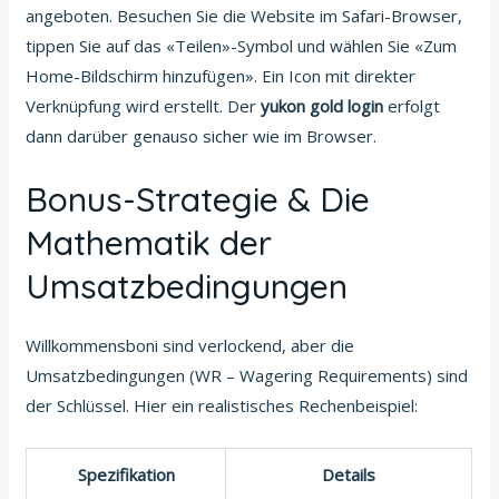
angeboten. Besuchen Sie die Website im Safari-Browser,
tippen Sie auf das «Teilen»-Symbol und wählen Sie «Zum
Home-Bildschirm hinzufügen». Ein Icon mit direkter
Verknüpfung wird erstellt. Der
yukon gold login
erfolgt
dann darüber genauso sicher wie im Browser.
Bonus-Strategie & Die
Mathematik der
Umsatzbedingungen
Willkommensboni sind verlockend, aber die
Umsatzbedingungen (WR – Wagering Requirements) sind
der Schlüssel. Hier ein realistisches Rechenbeispiel:
Spezifikation
Details