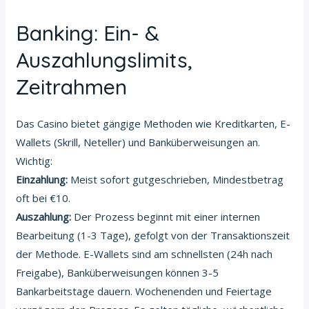
Banking: Ein- &
Auszahlungslimits,
Zeitrahmen
Das Casino bietet gängige Methoden wie Kreditkarten, E-
Wallets (Skrill, Neteller) und Banküberweisungen an.
Wichtig:
Einzahlung:
Meist sofort gutgeschrieben, Mindestbetrag
oft bei €10.
Auszahlung:
Der Prozess beginnt mit einer internen
Bearbeitung (1-3 Tage), gefolgt von der Transaktionszeit
der Methode. E-Wallets sind am schnellsten (24h nach
Freigabe), Banküberweisungen können 3-5
Bankarbeitstage dauern. Wochenenden und Feiertage