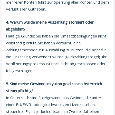
mehrerer Konten führt zur Sperrung aller Konten und dem
Verlust aller Guthaben.
4. Warum wurde meine Auszahlung storniert oder
abgelehnt?
Häufige Gründe: Sie haben die Umsatzbedingungen nicht
vollständig erfüllt. Sie haben versucht, eine
Zahlungsmethode zur Auszahlung zu nutzen, die nicht für
die Einzahlung verwendet wurde (Rückzahlungsregel). Ihr
Verifizierungsprozess ist noch nicht abgeschlossen oder
fehlgeschlagen.
5. Sind meine Gewinne im
yukon gold casino österreich
steuerpflichtig?
In Österreich sind Spielgewinne aus Casinos, die unter
einer EU/EWR- oder gleichwertigen Lizenz stehen,
steuerfrei. Es ist jedoch ratsam, im Zweifelsfall einen