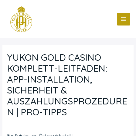
Ir
Navegación
MAI
al
de
ME
contenido
entradas
YUKON GOLD CASINO
KOMPLETT-LEITFADEN:
APP-INSTALLATION,
SICHERHEIT &
AUSZAHLUNGSPROZEDURE
N | PRO-TIPPS
/
Blog
/ Por
fcc
Für Spieler aus Österreich stellt