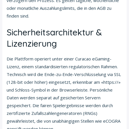
verzögern den Prozess. Es gelten tägliche, wöchentliche
oder monatliche Auszahlungslimits, die in den AGB zu
finden sind.
Sicherheitsarchitektur &
Lizenzierung
Die Plattform operiert unter einer Curacao eGaming-
Lizenz, einem standardisierten regulatorischen Rahmen.
Technisch wird die Ende-zu-Ende-Verschlüsselung via SSL
(128-bit oder höher) eingesetzt, erkennbar am «https://»
und Schloss-Symbol in der Browserleiste. Persönliche
Daten werden separat auf gesicherten Servern
gespeichert. Die fairen Spielergebnisse werden durch
zertifizierte Zufallszahlengeneratoren (RNGs)
gewährleistet, die von unabhängigen Stellen wie eCOGRA
geprüft werden können.