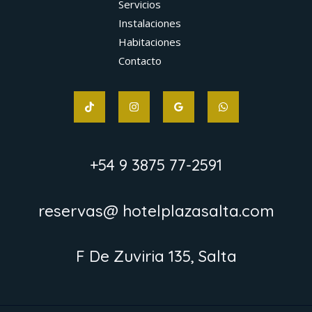
Servicios
Instalaciones
Habitaciones
Contacto
+54 9 3875 77-2591
reservas@ hotelplazasalta.com
F De Zuviria 135, Salta