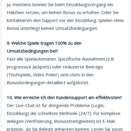
Ja, meistens können Sie beim Einzahlungsvorgang ein
Häkchen setzen, um keinen Bonus zu erhalten. Oder Sie
kontaktieren den Support vor der Einzahlung. Spielen ohne
Bonus unterliegt keinen Umsatzbedingungen.
9. Welche Spiele tragen 100% zu den
Umsatzbedingungen bei?
Fast alle Spielautomaten. Spezifische Ausnahmen (z.B.
progressive Jackpots) oder reduzierte Beiträge
(Tischspiele, Video Poker) sind stets in den
Bonusbedingungen detailliert aufgelistet.
10. Wie erreiche ich den Kundensupport am effektivsten?
Der Live-Chat ist für dringende Probleme (Login,
Einzahlung) die schnellste Methode (24/7). Für komplexe
Anliegen (Verifizierung, Bonusstreitigkeiten) ist E-Mail
präziser, da Sie Belege anhängen können. Lesen Sie zuvor