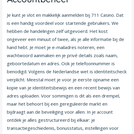
Je kunt je vlot en makkelijk aanmelden bij 711 Casino. Dat
is een handig voordeel voor startende gebruikers. We
hebben de handelingen zelf uitgevoerd. Het kost
ongeveer een minuut of twee, als je alle informatie bij de
hand hebt. Je moet je e-mailadres noteren, een
wachtwoord aanmaken en je privé details zoals naam,
geboortedatum en adres. Ook je telefoonnummer is
benodigd. Volgens de Nederlandse wet is identiteitscheck
verplicht. Meestal moet je voor je eerste opname een
kopie van je identiteitsbewijs en een recent bewijs van
adres uploaden. Voor sommigen is dit als een drempel,
maar het behoort bij een gereguleerde markt en
bijdraagt aan de beveiliging voor allen. In je account
ontdek je alles gestructureerd bij elkaar: je
transactiegeschiedenis, bonusstatus, instellingen voor