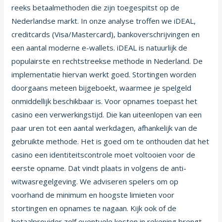
reeks betaalmethoden die zijn toegespitst op de
Nederlandse markt. In onze analyse troffen we iDEAL,
creditcards (Visa/Mastercard), bankoverschrijvingen en
een aantal moderne e-wallets. iDEAL is natuurlijk de
populairste en rechtstreekse methode in Nederland. De
implementatie hiervan werkt goed. Stortingen worden
doorgaans meteen bijgeboekt, waarmee je spelgeld
onmiddellijk beschikbaar is. Voor opnames toepast het
casino een verwerkingstijd. Die kan uiteenlopen van een
paar uren tot een aantal werkdagen, afhankelijk van de
gebruikte methode. Het is goed om te onthouden dat het
casino een identiteitscontrole moet voltooien voor de
eerste opname. Dat vindt plaats in volgens de anti-
witwasregelgeving. We adviseren spelers om op
voorhand de minimum en hoogste limieten voor
stortingen en opnames te nagaan. Kijk ook of de
betaalprovider zelf eventuele kosten in rekening brengt.