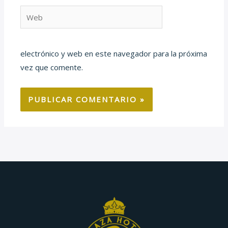
Web
electrónico y web en este navegador para la próxima
vez que comente.