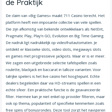
de Praktijk
De claim van «Big Games» maakt 711 Casino terecht. Het
platform heeft een imposante collectie van vele spellen.
Die zijn afkomstig van bekende ontwikkelaars als NetEnt,
Pragmatic Play, Play’n GO, Evolution en Big Time Gaming.
De nadruk ligt nadrukkelijk op videofruitautomaten. Je
ontdekt er klassieke slots, video slots, megaways slots
en games met progressieve jackpots. Maar er is er meer.
We zagen een uitgebreide selectie tafelspellen zoals
roulette, blackjack en baccarat in talloze varianten. Voor
talrijke spelers is het live casino het hoogtepunt. Echte
dealers begeleiden daar via HD-streams spellen in een
echte sfeer. Een praktische functie is de geavanceerde
filter. Hiermee kan je niet enkel op provider filteren, maar
ook op thema, populariteit of specifieke kenmerken zoals
free spins of bonusrondes. Deze tool zorgt het navigeren