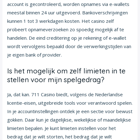
account is gecontroleerd, worden opnames via e-wallets
meestal binnen 24 uur uitgevoerd. Bankoverschrijvingen
kunnen 1 tot 3 werkdagen kosten. Het casino zelf
probeert opnameverzoeken zo spoedig mogelijk af te
handelen. De eind creditering op je rekening of e-wallet
wordt vervolgens bepaald door de verwerkingstijden van
je eigen bank of provider.
Is het mogelijk om zelf limieten in te
stellen voor mijn spelgedrag?
Ja, dat kan. 711 Casino biedt, volgens de Nederlandse
licentie-eisen, uitgebreide tools voor verantwoord spelen.
In je accountinstellingen ontdek je een sectie voor bewust
gokken. Daar kun je dagelijkse, wekelijkse of maandelijkse
limieten bepalen. Je kunt limieten instellen voor het
bedrag dat je wilt storten, het bedrag dat je wilt