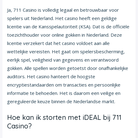
Ja, 711 Casino is volledig legaal en betrouwbaar voor
spelers uit Nederland. Het casino heeft een geldige
licentie van de Kansspelautoriteit (KSA). Dat is de officiële
toezichthouder voor online gokken in Nederland. Deze
licentie verzekert dat het casino voldoet aan alle
wettelijke vereisten. Het gaat om spelersbescherming,
eerlijk spel, veiligheid van gegevens en verantwoord
gokken. Alle spellen worden getoetst door onafhankelijke
auditors. Het casino hanteert de hoogste
encryptiestandaarden om transacties en persoonlijke
informatie te behoeden. Het is daarom een veilige en
gereguleerde keuze binnen de Nederlandse markt.
Hoe kan ik storten met iDEAL bij 711
Casino?