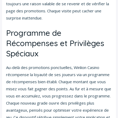
toujours une raison valable de se revenir et de vérifier la
page des promotions. Chaque visite peut cacher une
surprise inattendue.
Programme de
Récompenses et Privilèges
Spéciaux
Au-delà des promotions ponctuelles, Winlion Casino
récompense la loyauté de ses joueurs via un programme
de récompenses bien établi. Chaque montant que vous
misez vous fait gagner des points. Au fur et à mesure que
vous en accumulez, vous progressez dans le programme.
Chaque nouveau grade ouvre des privilèges plus
avantageux, pensés pour optimiser votre expérience de
jeu. Ce dispositif rétribue simplement votre implication et