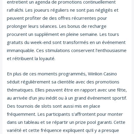
entretient un agenda de promotions continuellement
rafraîchi. Les joueurs réguliers ne sont pas négligés et
peuvent profiter de des offres récurrentes pour
prolonger leurs séances. Les bonus de recharge
procurent un supplément en pleine semaine. Les tours
gratuits du week-end sont transformés en un événement
immanquable. Ces stimulations conservent l’enthousiasme
et rétribuent la loyauté.
En plus de ces moments programmés, Winlion Casino
séduit régulièrement sa clientèle avec des promotions
thématiques. Elles peuvent être en rapport avec une fête,
au arrivée d’un jeu inédit ou à un grand événement sportif.
Des tournois de slots sont aussi mis en place
fréquemment. Les participants s’affrontent pour monter
dans un tableau et se répartir un prize pool garanti. Cette
variété et cette fréquence expliquent qu’il y a presque