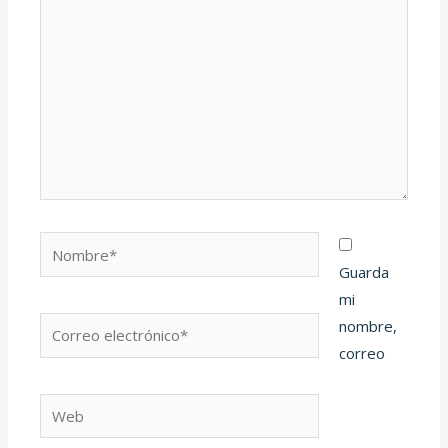
Nombre*
Guarda
mi
Correo
nombre,
electrónico*
correo
Web