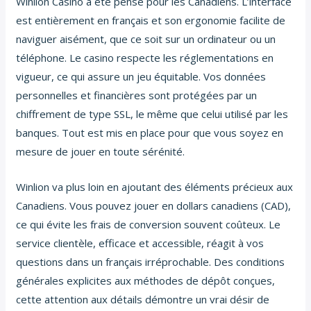
Winlion Casino a été pensé pour les Canadiens. L’interface
est entièrement en français et son ergonomie facilite de
naviguer aisément, que ce soit sur un ordinateur ou un
téléphone. Le casino respecte les réglementations en
vigueur, ce qui assure un jeu équitable. Vos données
personnelles et financières sont protégées par un
chiffrement de type SSL, le même que celui utilisé par les
banques. Tout est mis en place pour que vous soyez en
mesure de jouer en toute sérénité.
Winlion va plus loin en ajoutant des éléments précieux aux
Canadiens. Vous pouvez jouer en dollars canadiens (CAD),
ce qui évite les frais de conversion souvent coûteux. Le
service clientèle, efficace et accessible, réagit à vos
questions dans un français irréprochable. Des conditions
générales explicites aux méthodes de dépôt conçues,
cette attention aux détails démontre un vrai désir de