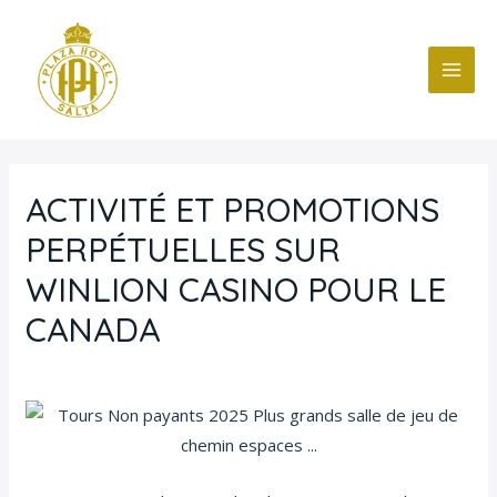
Ir
Navegación
MAI
al
de
ME
contenido
entradas
ACTIVITÉ ET PROMOTIONS
PERPÉTUELLES SUR
WINLION CASINO POUR LE
CANADA
Deja un comentario
/
Blog
/ Por
fcc