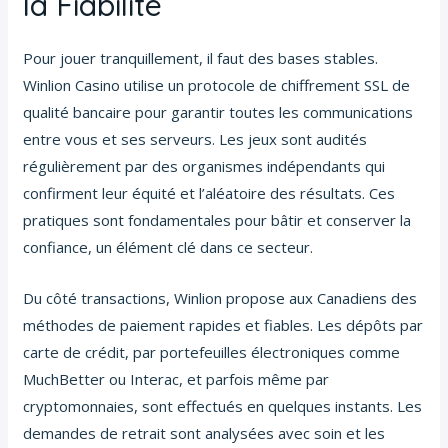
la Fiabilité
Pour jouer tranquillement, il faut des bases stables.
Winlion Casino utilise un protocole de chiffrement SSL de
qualité bancaire pour garantir toutes les communications
entre vous et ses serveurs. Les jeux sont audités
régulièrement par des organismes indépendants qui
confirment leur équité et l’aléatoire des résultats. Ces
pratiques sont fondamentales pour bâtir et conserver la
confiance, un élément clé dans ce secteur.
Du côté transactions, Winlion propose aux Canadiens des
méthodes de paiement rapides et fiables. Les dépôts par
carte de crédit, par portefeuilles électroniques comme
MuchBetter ou Interac, et parfois même par
cryptomonnaies, sont effectués en quelques instants. Les
demandes de retrait sont analysées avec soin et les