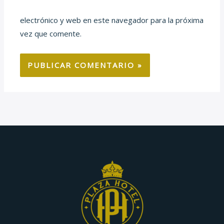
electrónico y web en este navegador para la próxima
vez que comente.