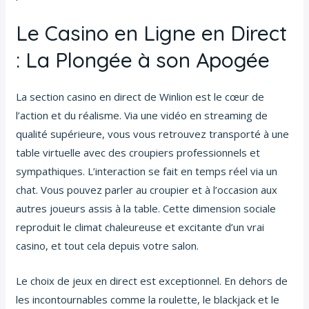
Le Casino en Ligne en Direct
: La Plongée à son Apogée
La section casino en direct de Winlion est le cœur de
l’action et du réalisme. Via une vidéo en streaming de
qualité supérieure, vous vous retrouvez transporté à une
table virtuelle avec des croupiers professionnels et
sympathiques. L’interaction se fait en temps réel via un
chat. Vous pouvez parler au croupier et à l’occasion aux
autres joueurs assis à la table. Cette dimension sociale
reproduit le climat chaleureuse et excitante d’un vrai
casino, et tout cela depuis votre salon.
Le choix de jeux en direct est exceptionnel. En dehors de
les incontournables comme la roulette, le blackjack et le