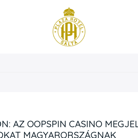
osotros
Servicios
Instalaciones
Habitaciones
N: AZ OOPSPIN CASINO MEGJEL
OKAT MAGYARORSZÁGNAK