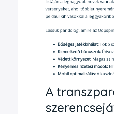
listáján a legnagyobb nevek vannak,
versenyeket, ahol többlet nyeremény
például kihívásokkal a leggyakoribb
Lássuk pár dolog, amire az Oopspin 
Bőséges játékkínálat:
Több szá
Kiemelkedő bónuszok:
Üdvözl
Védett környezet:
Magas szint
Kényelmes fizetési módok:
Elf
Mobil optimalizálás:
A kaszinó
A transzpar
szerencsej