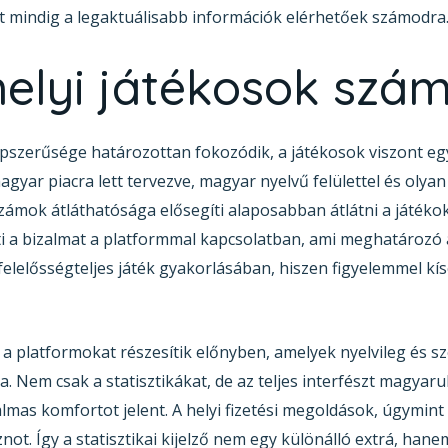
hát mindig a legaktuálisabb információk elérhetőek számodra
elyi játékosok szá
pszerűsége határozottan fokozódik, a játékosok viszont e
 magyar piacra lett tervezve, magyar nyelvű felülettel és olya
mok átláthatósága elősegíti alaposabban átlátni a játékokat,
íti a bizalmat a platformmal kapcsolatban, ami meghatározó
felelősségteljes játék gyakorlásában, hiszen figyelemmel kís
 platformokat részesítik előnyben, amelyek nyelvileg és sze
 Nem csak a statisztikákat, de az teljes interfészt magyarul
lmas komfortot jelent. A helyi fizetési megoldások, úgymint
not. Így a statisztikai kijelző nem egy különálló extrá, hanem