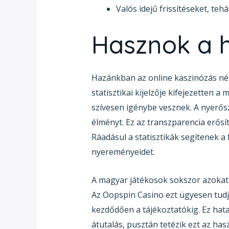
Valós idejű frissítéseket, te
Hasznok a h
Hazánkban az online kaszinózás né
statisztikai kijelzője kifejezetten a
szívesen igénybe vesznek. A nyerőszá
élményt. Ez az transzparencia erős
Ráadásul a statisztikák segítenek a 
nyereményeidet.
A magyar játékosok sokszor azokat a
Az Oopspin Casino ezt ügyesen tudja.
kezdődően a tájékoztatókig. Ez hata
átutalás, pusztán tetézik ezt az hasz