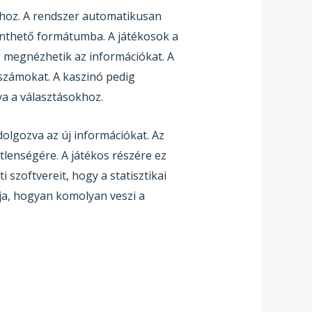
hoz. A rendszer automatikusan
kinthető formátumba. A játékosok a
is megnézhetik az információkat. A
számokat. A kaszinó pedig
va a választásokhoz.
olgozva az új információkat. Az
lenségére. A játékos részére ez
 szoftvereit, hogy a statisztikai
ja, hogyan komolyan veszi a