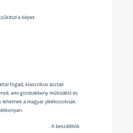
zűkítsd a képet.
ttal fogad, klasszikus asztali
l ered, ami gördülékeny működést és
ók lehetnek a magyar játékosoknak.
atékonyan.
opspins.eu.com/hu-hu/
. A beszállítók