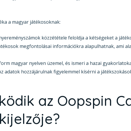
éka a magyar játékosoknak:
nyereményszámok közzététele feloldja a kétségeket a játékok
átékosok megfontolásai információkra alapulhatnak, ami a
form magyar nyelven üzemel, és ismeri a hazai gyakorlatoka
z adatok hozzájárulnak figyelemmel kísérni a játékszokáso
ödik az Oopspin Ca
kijelzője?