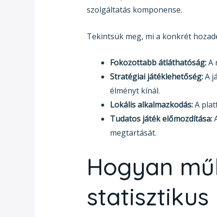
szolgáltatás komponense.
Tekintsük meg, mi a konkrét hozad
Fokozottabb átláthatóság:
A 
Stratégiai játéklehetőség:
A j
élményt kínál.
Lokális alkalmazkodás:
A plat
Tudatos játék előmozdítása:
A
megtartását.
Hogyan műk
statisztikus 