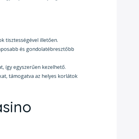
 tisztességével illetően.
laposabb és gondolatébresztőbb
t, így egyszerűen kezelhető.
kat, támogatva az helyes korlátok
sino