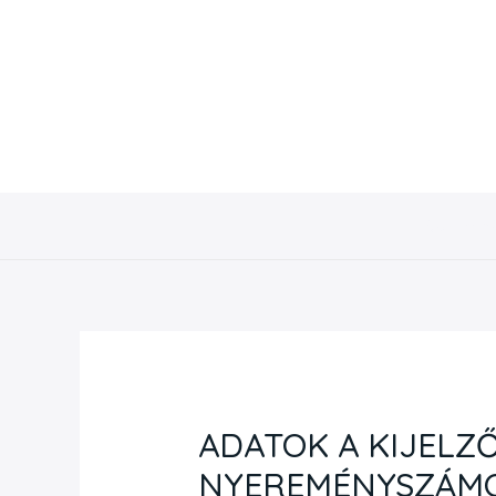
Ir
Navegación
al
de
contenido
entradas
Sobre n
ADATOK A KIJELZŐ
NYEREMÉNYSZÁM