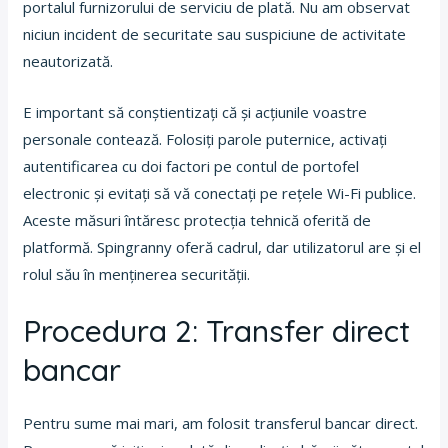
portalul furnizorului de serviciu de plată. Nu am observat
niciun incident de securitate sau suspiciune de activitate
neautorizată.
E important să conștientizați că și acțiunile voastre
personale contează. Folosiți parole puternice, activați
autentificarea cu doi factori pe contul de portofel
electronic și evitați să vă conectați pe rețele Wi-Fi publice.
Aceste măsuri întăresc protecția tehnică oferită de
platformă. Spingranny oferă cadrul, dar utilizatorul are și el
rolul său în menținerea securității.
Procedura 2: Transfer direct
bancar
Pentru sume mai mari, am folosit transferul bancar direct.