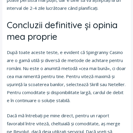
interval de 2-4 zile lucrătoare când planificați.
Concluzii definitive și opinia
mea proprie
După toate aceste teste, e evident că Spingranny Casino
are o gamă utilă și diversă de metode de achitare pentru
români. Nu este o anumită metodă «cea mai bună», ci doar
cea mai nimerită pentru tine. Pentru viteză maximă și
ușurință la scoaterea banilor, selectează Skrill sau Neteller.
Pentru comoditate și disponibilitate largă, cardul de debit
e în continuare o soluție stabilă.
Dacă mă întrebați pe mine direct, pentru un raport
favorabil între viteză, cheltuială și comoditate, aș merge
pe Revolut, dacă deja utilizați serviciul. Dacă vreți să