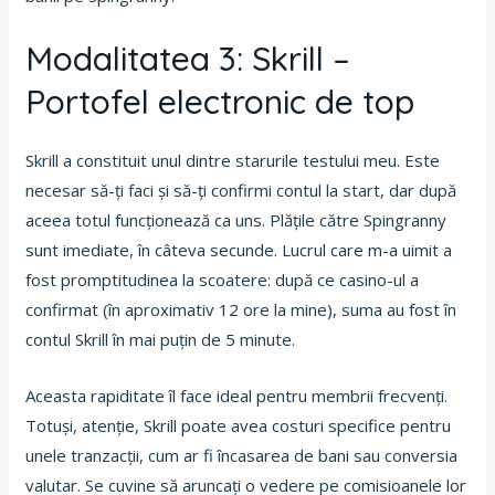
Modalitatea 3: Skrill –
Portofel electronic de top
Skrill a constituit unul dintre starurile testului meu. Este
necesar să-ți faci și să-ți confirmi contul la start, dar după
aceea totul funcționează ca uns. Plățile către Spingranny
sunt imediate, în câteva secunde. Lucrul care m-a uimit a
fost promptitudinea la scoatere: după ce casino-ul a
confirmat (în aproximativ 12 ore la mine), suma au fost în
contul Skrill în mai puțin de 5 minute.
Aceasta rapiditate îl face ideal pentru membrii frecvenți.
Totuși, atenție, Skrill poate avea costuri specifice pentru
unele tranzacții, cum ar fi încasarea de bani sau conversia
valutar. Se cuvine să aruncați o vedere pe comisioanele lor