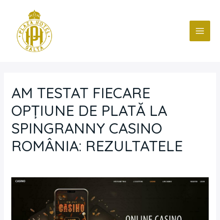
Ir
Navegación
MAI
al
de
ME
contenido
entradas
AM TESTAT FIECARE
OPȚIUNE DE PLATĂ LA
SPINGRANNY CASINO
ROMÂNIA: REZULTATELE
Deja un comentario
/
Blog
/ Por
fcc