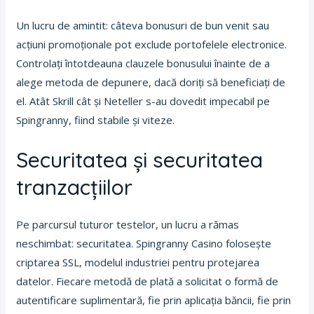
Un lucru de amintit: câteva bonusuri de bun venit sau
acțiuni promoționale pot exclude portofelele electronice.
Controlați întotdeauna clauzele bonusului înainte de a
alege metoda de depunere, dacă doriți să beneficiați de
el. Atât Skrill cât și Neteller s-au dovedit impecabil pe
Spingranny, fiind stabile și viteze.
Securitatea și securitatea
tranzacțiilor
Pe parcursul tuturor testelor, un lucru a rămas
neschimbat: securitatea. Spingranny Casino folosește
criptarea SSL, modelul industriei pentru protejarea
datelor. Fiecare metodă de plată a solicitat o formă de
autentificare suplimentară, fie prin aplicația băncii, fie prin