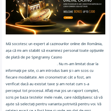
Mă socotesc un expert al cazinourilor online din România,
așa că mi-am stabilit să examinez personal toate opțiunile
de plată de pe Spingranny Casino
https://spinsgrany.com/ro-ro/
. Nu m-am limitat doar la
informații pe site, ci am introdus bani și i-am scos cu
fiecare modalitate. Am cronometrat cât a fost, am
verificat dacă au existat taxe și am notat cum s-a
perceput tot procesul. Aflați mai jos un raport complet,
scris pe baza testelor mele reale, care nădăjduiesc să vă
ajute să selectați pentru varianta potrivită pentru voi. Vă
relatez exact ce a fost bine și unde am dat de mici