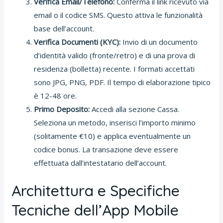
Verifica Email/Telefono:
Conferma il link ricevuto via
email o il codice SMS. Questo attiva le funzionalità
base dell’account.
Verifica Documenti (KYC):
Invio di un documento
d’identità valido (fronte/retro) e di una prova di
residenza (bolletta) recente. I formati accettati
sono JPG, PNG, PDF. Il tempo di elaborazione tipico
è 12-48 ore.
Primo Deposito:
Accedi alla sezione Cassa.
Seleziona un metodo, inserisci l’importo minimo
(solitamente €10) e applica eventualmente un
codice bonus. La transazione deve essere
effettuata dall’intestatario dell’account.
Architettura e Specifiche
Tecniche dell’App Mobile