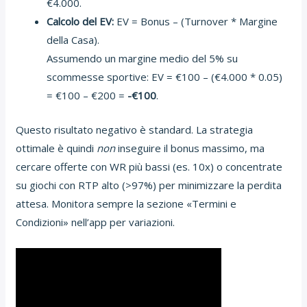
€4.000.
Calcolo del EV:
EV = Bonus – (Turnover * Margine
della Casa).
Assumendo un margine medio del 5% su
scommesse sportive: EV = €100 – (€4.000 * 0.05)
= €100 – €200 =
-€100
.
Questo risultato negativo è standard. La strategia
ottimale è quindi
non
inseguire il bonus massimo, ma
cercare offerte con WR più bassi (es. 10x) o concentrate
su giochi con RTP alto (>97%) per minimizzare la perdita
attesa. Monitora sempre la sezione «Termini e
Condizioni» nell’app per variazioni.