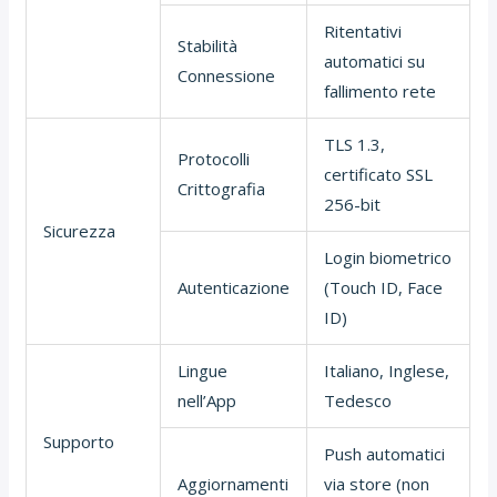
Ritentativi
Stabilità
automatici su
Connessione
fallimento rete
TLS 1.3,
Protocolli
certificato SSL
Crittografia
256-bit
Sicurezza
Login biometrico
Autenticazione
(Touch ID, Face
ID)
Lingue
Italiano, Inglese,
nell’App
Tedesco
Supporto
Push automatici
Aggiornamenti
via store (non