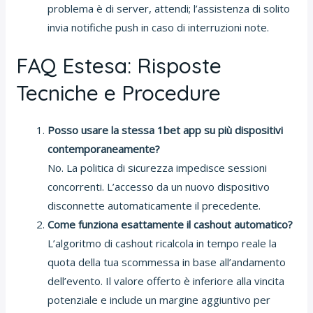
problema è di server, attendi; l’assistenza di solito
invia notifiche push in caso di interruzioni note.
FAQ Estesa: Risposte
Tecniche e Procedure
Posso usare la stessa 1bet app su più dispositivi
contemporaneamente?
No. La politica di sicurezza impedisce sessioni
concorrenti. L’accesso da un nuovo dispositivo
disconnette automaticamente il precedente.
Come funziona esattamente il cashout automatico?
L’algoritmo di cashout ricalcola in tempo reale la
quota della tua scommessa in base all’andamento
dell’evento. Il valore offerto è inferiore alla vincita
potenziale e include un margine aggiuntivo per