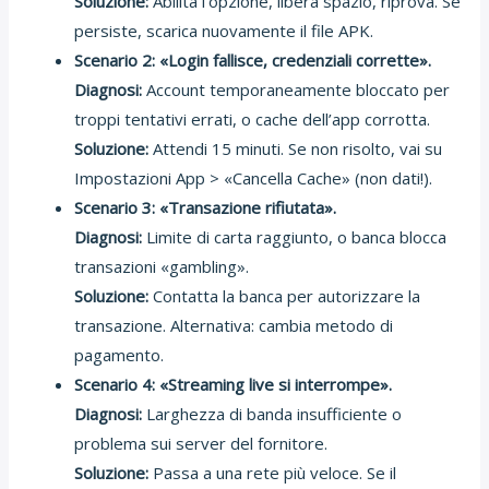
Soluzione:
Abilita l’opzione, libera spazio, riprova. Se
persiste, scarica nuovamente il file APK.
Scenario 2: «Login fallisce, credenziali corrette».
Diagnosi:
Account temporaneamente bloccato per
troppi tentativi errati, o cache dell’app corrotta.
Soluzione:
Attendi 15 minuti. Se non risolto, vai su
Impostazioni App > «Cancella Cache» (non dati!).
Scenario 3: «Transazione rifiutata».
Diagnosi:
Limite di carta raggiunto, o banca blocca
transazioni «gambling».
Soluzione:
Contatta la banca per autorizzare la
transazione. Alternativa: cambia metodo di
pagamento.
Scenario 4: «Streaming live si interrompe».
Diagnosi:
Larghezza di banda insufficiente o
problema sui server del fornitore.
Soluzione:
Passa a una rete più veloce. Se il