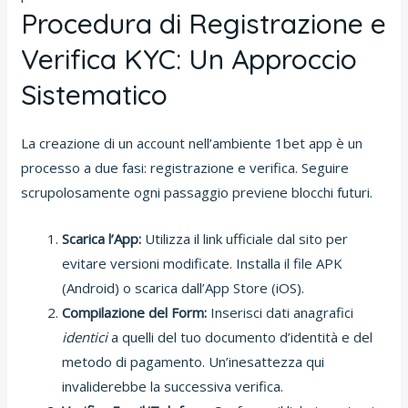
Procedura di Registrazione e
Verifica KYC: Un Approccio
Sistematico
La creazione di un account nell’ambiente 1bet app è un
processo a due fasi: registrazione e verifica. Seguire
scrupolosamente ogni passaggio previene blocchi futuri.
Scarica l’App:
Utilizza il link ufficiale dal sito per
evitare versioni modificate. Installa il file APK
(Android) o scarica dall’App Store (iOS).
Compilazione del Form:
Inserisci dati anagrafici
identici
a quelli del tuo documento d’identità e del
metodo di pagamento. Un’inesattezza qui
invaliderebbe la successiva verifica.