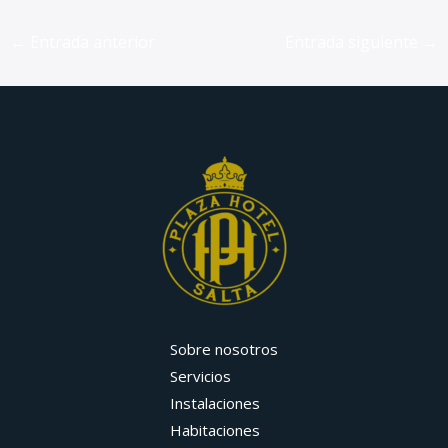
←
Entrada anterior
Entrada siguiente
→
Sobre nosotros
Servicios
Instalaciones
Habitaciones