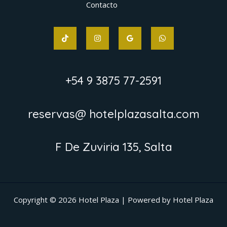
Contacto
+54 9 3875 77-2591
reservas@ hotelplazasalta.com
F De Zuviria 135, Salta
Copyright © 2026 Hotel Plaza | Powered by Hotel Plaza