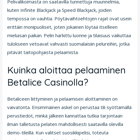
Pelivalikoimasta on saatavilla tunnettuja muunnelmia,
kuten Infinite Blackjack ja Speed Blackjack, joiden
tempossa on vauhtia. Pöytävaihtoehtojen rajat ovat usein
erittäin monipuoliset, joten jokainen löytää itselleen
mieluisan paikan. Pelin harkittu luonne ja tilaisuus vaikuttaa
tulokseen vetoavat vahvasti suomalaisiin pelureihin, jotka
pitävät taitopohjaista pelaamista.
Kuinka aloittaa pelaaminen
Betalice Casinolla?
Betaliceen liittyminen ja pelaamisen aloittaminen on
vaivatonta. Ensimmäinen askel on perustaa tili syöttämällä
perustiedot, minkä jälkeen kannattaa tutkia tarjontaan
ilman talletusta pelaten mahdollisesti saatavilla olevilla
demo-tileillä. Kun valitset suosikkipelisi, toteuta