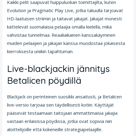
Kaikki pelit saapuvat huippuluokan toimittajilta, kuten
Evolution ja Pragmatic Play Live, jotka takuulla tarjoavat
HD-laatuisen striimin ja taitavat jakajat. Jakajat monesti
kättelevät suomalaisia pelaajia omalla kielellä, mikä
vahvistaa tunnelmaa. Reaaliaikainen kanssakäyminen
muiden pelaajien ja jakajan kanssa muodostaa jokaisesta
kierroksesta uniikin tapahtuman.
Live-blackjackin jännitys
Betalicen pöydillä
Blackjack on perinteinen suosikki ansaitusti, ja Betalicen
live-versio tarjoaa sen täydellisesti kotiin. Käyttäjät
pääsevät testaamaan taitojaan ammattimaisia jakajia
vastaan erilaisissa pöydissä, jotka ovat sopivia niin
aloittelijoille että kokeneille strategiapelaajille.