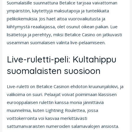
Suomalaisille suunnattuna Betalice tarjoaa vaivattoman
ympäristön, käytettyjä maksutapoja ja tunteikkaita
pelikokemuksia. Jos haet aitoa vuorovaikutusta ja
kiihtymystä reaaliajassa, olet osunut oikean paikan. Lue
lisätietoja ja perehtyy, miksi Betalice Casino on jatkuvasti
useamman suomalaisen valinta live-pelaamiseen.
Live-ruletti-peli: Kultahippu
suomalaisten suosioon
Live-ruletti on Betalice Casinon ehdoton kruununjalokivi, ja
valikoima on suuri. Pelaajat voivat poimimaan klassisen
eurooppalaisen rulettin kanssa monia jännittäviä
muunnelmia, kuten Lightning Roulettea, jossa
voittokerrointa voi kasvaa merkittävästi
sattumanvaraisten numeroiden salamavalojen ansiosta.