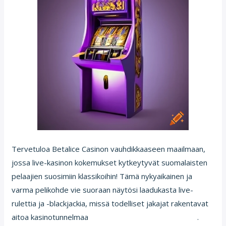
Tervetuloa Betalice Casinon vauhdikkaaseen maailmaan,
jossa live-kasinon kokemukset kytkeytyvät suomalaisten
pelaajien suosimiin klassikoihin! Tämä nykyaikainen ja
varma pelikohde vie suoraan näytösi laadukasta live-
rulettia ja -blackjackia, missä todelliset jakajat rakentavat
aitoa kasinotunnelmaa
https://betalice-login.com/fi-fi/
.