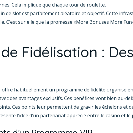
nes. Cela implique que chaque tour de roulette,
Betmatch O
 de slot est parfaitement aléatoire et objectif. Cette infrast
ble. C’est sur elle que la promesse «More Bonuses More Fun
de Fidélisation : De
 offre habituellement un programme de fidélité organisé en
ec des avantages exclusifs. Ces bénéfices vont bien au-del
nts. Ces points leur permettent de gravir les échelons et d
ente l’idée d’un partenariat apprécié entre le casino et le 
nts d’un Programme VIP