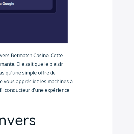
 vers Betmatch Casino. Cette
nte. Elle sait que le plaisir
as qu’une simple offre de
e vous appréciiez les machines à
 fil conducteur d’une expérience
envers