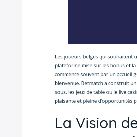
Les joueurs belges qui souhaitent u
plateforme mise sur les bonus et la 
commence souvent par un accueil gé
bienvenue. Betmatch a construit un
sous, les jeux de table ou le live c
plaisante et pleine d’opportunités 
La Vision d