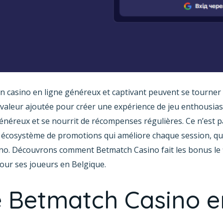
n casino en ligne généreux et captivant peuvent se tourner
valeur ajoutée pour créer une expérience de jeu enthousiasma
néreux et se nourrit de récompenses régulières. Ce n’est p
 écosystème de promotions qui améliore chaque session, qu
asino. Découvrons comment Betmatch Casino fait les bonus le
pour ses joueurs en Belgique.
e Betmatch Casino 