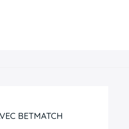
Contacto
AVEC BETMATCH