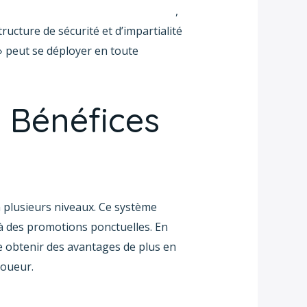
ffre Pour Les Nouveaux Membres
,
ructure de sécurité et d’impartialité
» peut se déployer en toute
s Bénéfices
 plusieurs niveaux. Ce système
à des promotions ponctuelles. En
e obtenir des avantages de plus en
joueur.