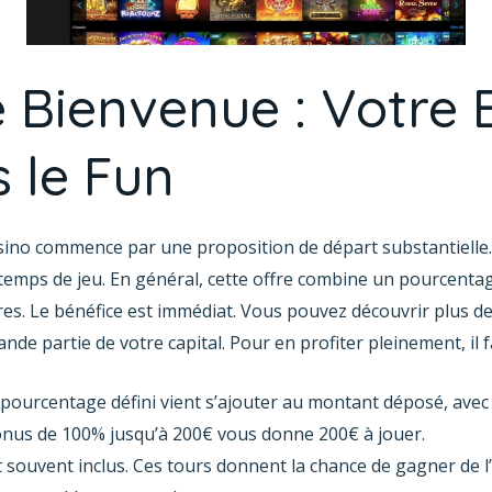
 Bienvenue : Votre 
s le Fun
ino commence par une proposition de départ substantielle. 
e temps de jeu. En général, cette offre combine un pourcenta
res. Le bénéfice est immédiat. Vous pouvez découvrir plus de 
nde partie de votre capital. Pour en profiter pleinement, il f
pourcentage défini vient s’ajouter au montant déposé, avec 
onus de 100% jusqu’à 200€ vous donne 200€ à jouer.
t souvent inclus. Ces tours donnent la chance de gagner de l