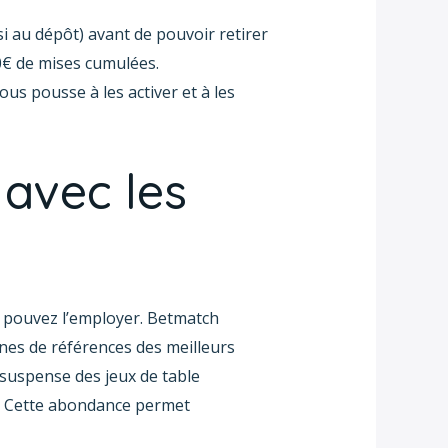
i au dépôt) avant de pouvoir retirer
0€ de mises cumulées.
ous pousse à les activer et à les
 avec les
us pouvez l’employer. Betmatch
ines de références des meilleurs
 suspense des jeux de table
es. Cette abondance permet