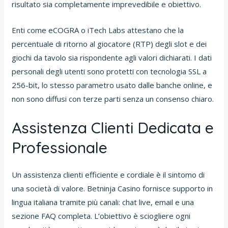
risultato sia completamente imprevedibile e obiettivo.
Enti come eCOGRA o iTech Labs attestano che la
percentuale di ritorno al giocatore (RTP) degli slot e dei
giochi da tavolo sia rispondente agli valori dichiarati. I dati
personali degli utenti sono protetti con tecnologia SSL a
256-bit, lo stesso parametro usato dalle banche online, e
non sono diffusi con terze parti senza un consenso chiaro.
Assistenza Clienti Dedicata e
Professionale
Un assistenza clienti efficiente e cordiale è il sintomo di
una società di valore. Betninja Casino fornisce supporto in
lingua italiana tramite più canali: chat live, email e una
sezione FAQ completa. L’obiettivo è sciogliere ogni