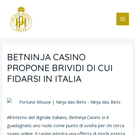
Ir
Navegación
MAI
al
de
ME
contenido
entradas
BETNINJA CASINO
PROPONE BRIVIDI DI CUI
FIDARSI IN ITALIA
Deja un comentario
/
Blog
/ Por
fcc
All’interno del digitale italiano, Betninja Casino si è
guadagnato uno ruolo come punto di svolta per chi cerca
svago online. Il casino integra una offerta di giochi estesa