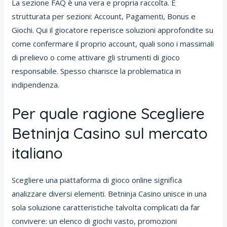
La sezione FAQ è una vera e propria raccolta. È
strutturata per sezioni: Account, Pagamenti, Bonus e
Giochi. Qui il giocatore reperisce soluzioni approfondite su
come confermare il proprio account, quali sono i massimali
di prelievo o come attivare gli strumenti di gioco
responsabile. Spesso chiarisce la problematica in
indipendenza.
Per quale ragione Scegliere
Betninja Casino sul mercato
italiano
Scegliere una piattaforma di gioco online significa
analizzare diversi elementi. Betninja Casino unisce in una
sola soluzione caratteristiche talvolta complicati da far
convivere: un elenco di giochi vasto, promozioni