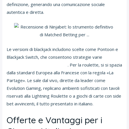
definizione, generando una comunicazione sociale
autentica e diretta.
Le versioni di blackjack includono scelte come Pontoon e
Blackjack Switch, che consentono strategie varie
https://betninja-casino.eu/it-it/
. Per la roulette, si si spazia
dalla standard Europea alla Francese con la regola «La
Partage». Le sale dal vivo, dirette da leader come
Evolution Gaming, replicano ambienti sofisticati con tavoli
riservati alla Lightning Roulette o a giochi di carte con side
bet avvincenti, il tutto presentato in italiano.
Offerte e Vantaggi per i