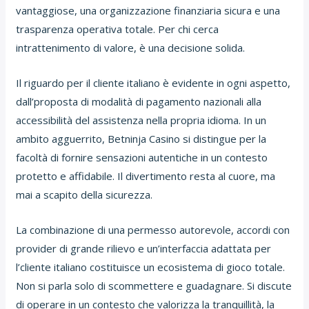
vantaggiose, una organizzazione finanziaria sicura e una
trasparenza operativa totale. Per chi cerca
intrattenimento di valore, è una decisione solida.
Il riguardo per il cliente italiano è evidente in ogni aspetto,
dall’proposta di modalità di pagamento nazionali alla
accessibilità del assistenza nella propria idioma. In un
ambito agguerrito, Betninja Casino si distingue per la
facoltà di fornire sensazioni autentiche in un contesto
protetto e affidabile. Il divertimento resta al cuore, ma
mai a scapito della sicurezza.
La combinazione di una permesso autorevole, accordi con
provider di grande rilievo e un’interfaccia adattata per
l’cliente italiano costituisce un ecosistema di gioco totale.
Non si parla solo di scommettere e guadagnare. Si discute
di operare in un contesto che valorizza la tranquillità, la