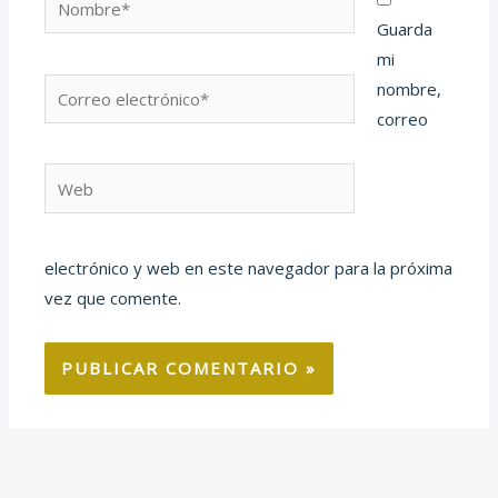
Guarda
mi
Correo
nombre,
electrónico*
correo
Web
electrónico y web en este navegador para la próxima
vez que comente.