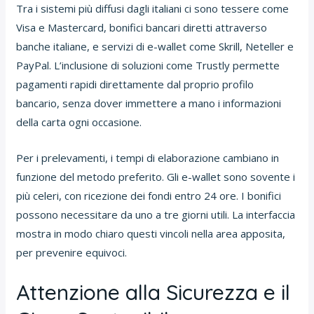
Tra i sistemi più diffusi dagli italiani ci sono tessere come
Visa e Mastercard, bonifici bancari diretti attraverso
banche italiane, e servizi di e-wallet come Skrill, Neteller e
PayPal. L’inclusione di soluzioni come Trustly permette
pagamenti rapidi direttamente dal proprio profilo
bancario, senza dover immettere a mano i informazioni
della carta ogni occasione.
Per i prelevamenti, i tempi di elaborazione cambiano in
funzione del metodo preferito. Gli e-wallet sono sovente i
più celeri, con ricezione dei fondi entro 24 ore. I bonifici
possono necessitare da uno a tre giorni utili. La interfaccia
mostra in modo chiaro questi vincoli nella area apposita,
per prevenire equivoci.
Attenzione alla Sicurezza e il