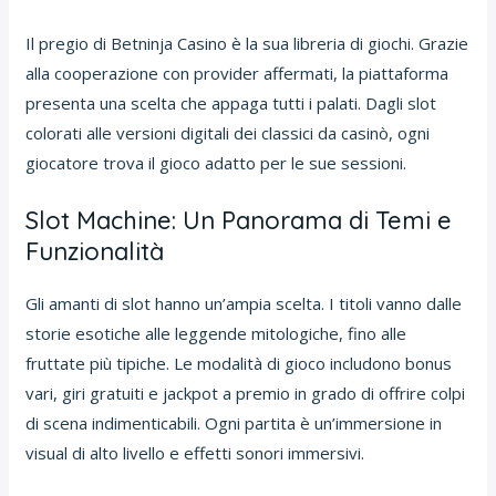
Il pregio di Betninja Casino è la sua libreria di giochi. Grazie
alla cooperazione con provider affermati, la piattaforma
presenta una scelta che appaga tutti i palati. Dagli slot
colorati alle versioni digitali dei classici da casinò, ogni
giocatore trova il gioco adatto per le sue sessioni.
Slot Machine: Un Panorama di Temi e
Funzionalità
Gli amanti di slot hanno un’ampia scelta. I titoli vanno dalle
storie esotiche alle leggende mitologiche, fino alle
fruttate più tipiche. Le modalità di gioco includono bonus
vari, giri gratuiti e jackpot a premio in grado di offrire colpi
di scena indimenticabili. Ogni partita è un’immersione in
visual di alto livello e effetti sonori immersivi.