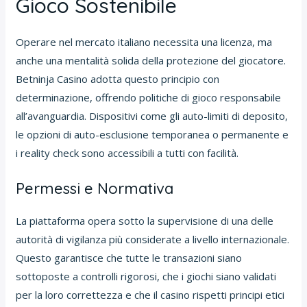
Gioco Sostenibile
Operare nel mercato italiano necessita una licenza, ma
anche una mentalità solida della protezione del giocatore.
Betninja Casino adotta questo principio con
determinazione, offrendo politiche di gioco responsabile
all’avanguardia. Dispositivi come gli auto-limiti di deposito,
le opzioni di auto-esclusione temporanea o permanente e
i reality check sono accessibili a tutti con facilità.
Permessi e Normativa
La piattaforma opera sotto la supervisione di una delle
autorità di vigilanza più considerate a livello internazionale.
Questo garantisce che tutte le transazioni siano
sottoposte a controlli rigorosi, che i giochi siano validati
per la loro correttezza e che il casino rispetti principi etici