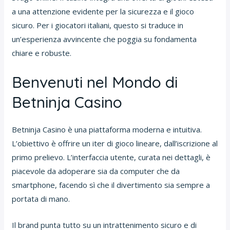
a una attenzione evidente per la sicurezza e il gioco
sicuro. Per i giocatori italiani, questo si traduce in
un’esperienza avvincente che poggia su fondamenta
chiare e robuste.
Benvenuti nel Mondo di
Betninja Casino
Betninja Casino è una piattaforma moderna e intuitiva.
L’obiettivo è offrire un iter di gioco lineare, dall’iscrizione al
primo prelievo. L’interfaccia utente, curata nei dettagli, è
piacevole da adoperare sia da computer che da
smartphone, facendo sì che il divertimento sia sempre a
portata di mano.
Il brand punta tutto su un intrattenimento sicuro e di