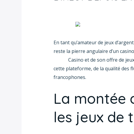
Deja un comentario
/
Blog
/ Por
fcc
En tant qu’amateur de jeux d’argent 
reste la pierre angulaire d’un casi
offres
Casino et de son offre de jeux
cette plateforme, de la qualité des f
francophones.
La montée d
les jeux de 