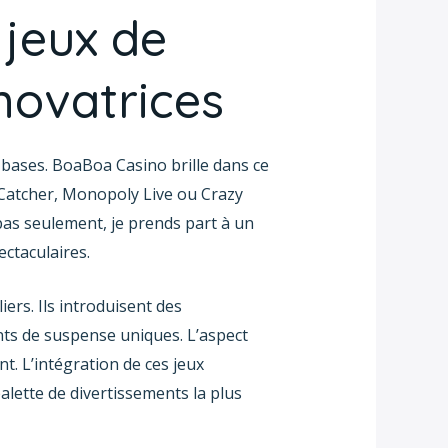
 jeux de
novatrices
 bases. BoaBoa Casino brille dans ce
Catcher, Monopoly Live ou Crazy
pas seulement, je prends part à un
ctaculaires.
ers. Ils introduisent des
ts de suspense uniques. L’aspect
t. L’intégration de ces jeux
lette de divertissements la plus