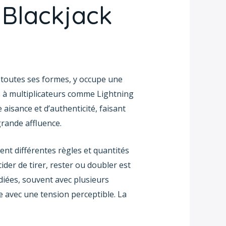
, Blackjack
us toutes ses formes, y occupe une
s à multiplicateurs comme Lightning
isance et d’authenticité, faisant
grande affluence.
ent différentes règles et quantités
cider de tirer, rester ou doubler est
dédiées, souvent avec plusieurs
 avec une tension perceptible. La