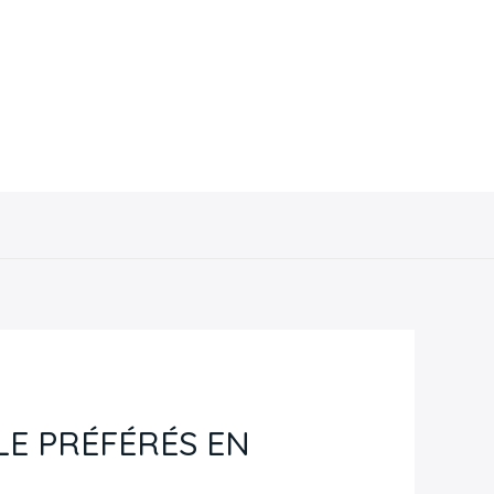
Contacto
LE PRÉFÉRÉS EN