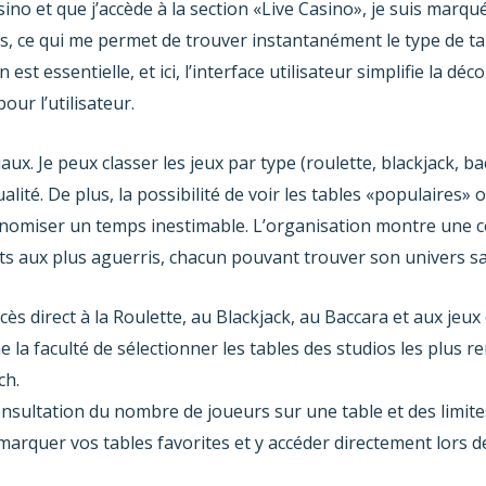
 et que j’accède à la section «Live Casino», je suis marqué 
s, ce qui me permet de trouver instantanément le type de ta
t essentielle, et ici, l’interface utilisateur simplifie la dé
ur l’utilisateur.
aux. Je peux classer les jeux par type (roulette, blackjack, b
ualité. De plus, la possibilité de voir les tables «populaires» 
conomiser un temps inestimable. L’organisation montre un
s aux plus aguerris, chacun pouvant trouver son univers sa
cès direct à la Roulette, au Blackjack, au Baccara et aux je
e la faculté de sélectionner les tables des studios les plu
ch.
onsultation du nombre de joueurs sur une table et des limit
marquer vos tables favorites et y accéder directement lors de