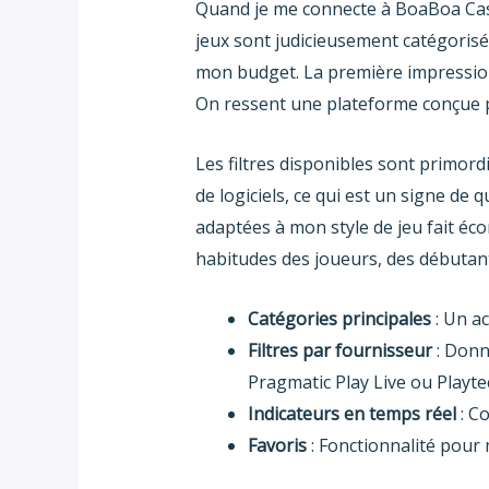
Quand je me connecte à BoaBoa Casino
jeux sont judicieusement catégorisé
mon budget. La première impression es
On ressent une plateforme conçue po
Les filtres disponibles sont primordi
de logiciels, ce qui est un signe de q
adaptées à mon style de jeu fait é
habitudes des joueurs, des débutant
Catégories principales
: Un ac
Filtres par fournisseur
: Donn
Pragmatic Play Live ou Playte
Indicateurs en temps réel
: C
Favoris
: Fonctionnalité pour 