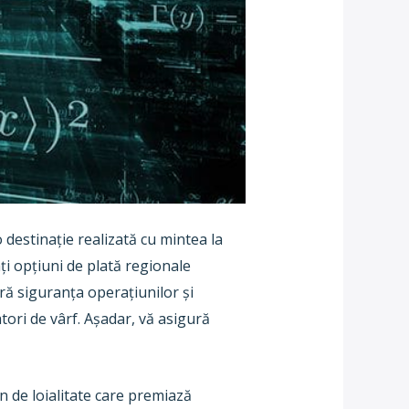
 destinație realizată cu mintea la
i opțiuni de plată regionale
ră siguranța operațiunilor și
atori de vârf. Așadar, vă asigură
n de loialitate care premiază