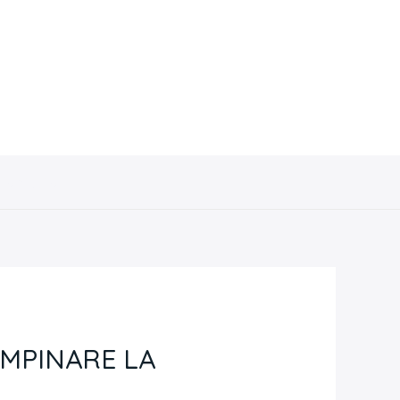
Contacto
ÂMPINARE LA