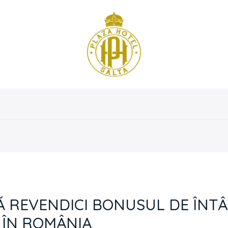
osotros
Servicios
Instalaciones
Habitaciones
Ă REVENDICI BONUSUL DE ÎNT
 ÎN ROMÂNIA