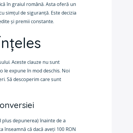
ică în graiul română. Asta oferă un
cu simțul de siguranță. Este decizia
edite și premii constante.
Înțeles
sului. Aceste clauze nu sunt
ino le expune în mod deschis. Noi
ceri. Să descoperim care sunt
onversiei
l plus depunerea) înainte de a
Asta înseamnă că dacă aveți 100 RON