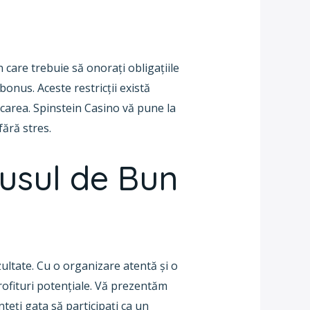
în care trebuie să onorați obligațiile
bonus. Aceste restricții există
icarea. Spinstein Casino vă pune la
fără stres.
nusul de Bun
zultate. Cu o organizare atentă și o
profituri potențiale. Vă prezentăm
teți gata să participați ca un