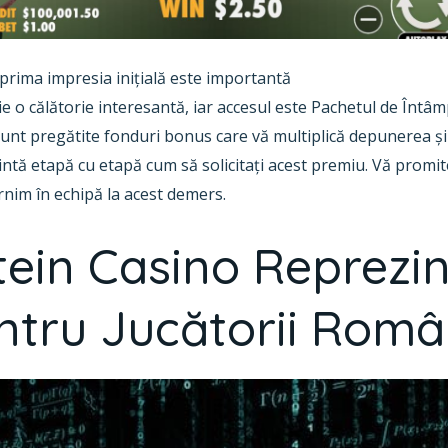
 prima impresia inițială este importantă
https://spinsteincas
ie o călătorie interesantă, iar accesul este Pachetul de Întâ
 sunt pregătite fonduri bonus care vă multiplică depunerea și
intă etapă cu etapă cum să solicitați acest premiu. Vă promit
rnim în echipă la acest demers.
tein Casino Reprezi
ntru Jucătorii Româ