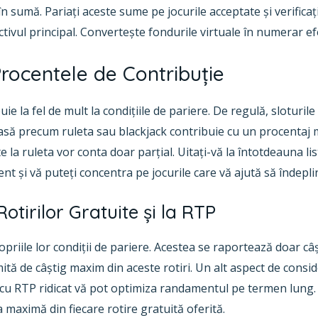
n sumă. Pariați aceste sume pe jocurile acceptate și verificaț
tivul principal. Convertește fondurile virtuale în numerar efec
Procentele de Contribuție
uie la fel de mult la condițiile de pariere. De regulă, sloturil
 masă precum ruleta sau blackjack contribuie cu un procentaj
 la ruleta vor conta doar parțial. Uitați-vă la întotdeauna list
cient și vă puteți concentra pe jocurile care vă ajută să îndepli
 Rotirilor Gratuite și la RTP
opriile lor condiții de pariere. Acestea se raportează doar câș
imită de câștig maxim din aceste rotiri. Un alt aspect de consi
ile cu RTP ridicat vă pot optimiza randamentul pe termen lung
 maximă din fiecare rotire gratuită oferită.