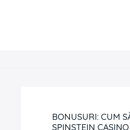
Ir
Navegación
al
de
contenido
entradas
Sobre n
BONUSURI: CUM S
SPINSTEIN CASINO