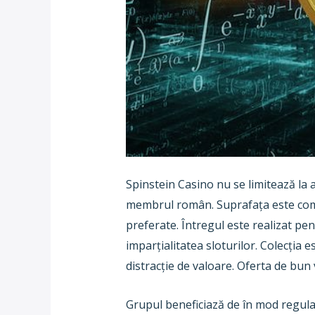
Spinstein Casino nu se limitează la a
membrul român. Suprafața este compl
preferate. Întregul este realizat pe
imparțialitatea sloturilor. Colecția 
distracție de valoare. Oferta de bun 
Grupul beneficiază de în mod regulat