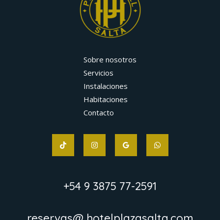
Sobre nosotros
Servicios
Instalaciones
Habitaciones
Contacto
+54 9 3875 77-2591
reservas@ hotelplazasalta.com