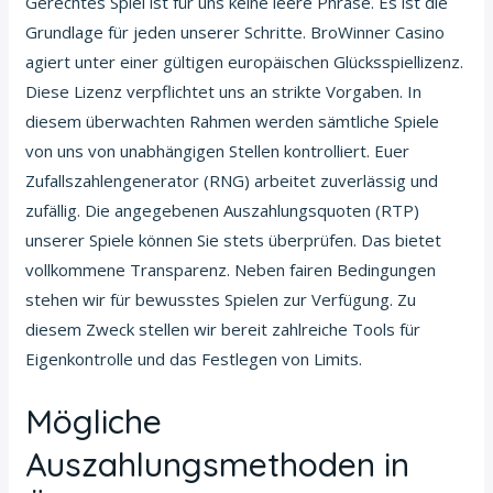
Gerechtes Spiel ist für uns keine leere Phrase. Es ist die
Grundlage für jeden unserer Schritte. BroWinner Casino
agiert unter einer gültigen europäischen Glücksspiellizenz.
Diese Lizenz verpflichtet uns an strikte Vorgaben. In
diesem überwachten Rahmen werden sämtliche Spiele
von uns von unabhängigen Stellen kontrolliert. Euer
Zufallszahlengenerator (RNG) arbeitet zuverlässig und
zufällig. Die angegebenen Auszahlungsquoten (RTP)
unserer Spiele können Sie stets überprüfen. Das bietet
vollkommene Transparenz. Neben fairen Bedingungen
stehen wir für bewusstes Spielen zur Verfügung. Zu
diesem Zweck stellen wir bereit zahlreiche Tools für
Eigenkontrolle und das Festlegen von Limits.
Mögliche
Auszahlungsmethoden in