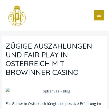
Ir
Navegación
MAI
al
de
ME
contenido
entradas
ZÜGIGE AUSZAHLUNGEN
UND FAIR PLAY IN
ÖSTERREICH MIT
BROWINNER CASINO
Deja un comentario
/
Blog
/ Por
fcc
Für Gamer in Österreich hängt eine positive Erfahrung im