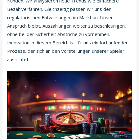
Kunden. Wir analysieren neue Trends wie einfachere
Bezahlverfahren. Gleichzeitig passen wir uns den
regulatorischen Entwicklungen im Markt an. Unser
Anspruch bleibt, Auszahlungen weiter zu beschleunigen,
ohne bei der Sicherheit Abstriche zu vornehmen.
Innovation in diesem Bereich ist für uns ein fortlaufender
Prozess, der sich an den Vorstellungen unserer Spieler
ausrichtet.