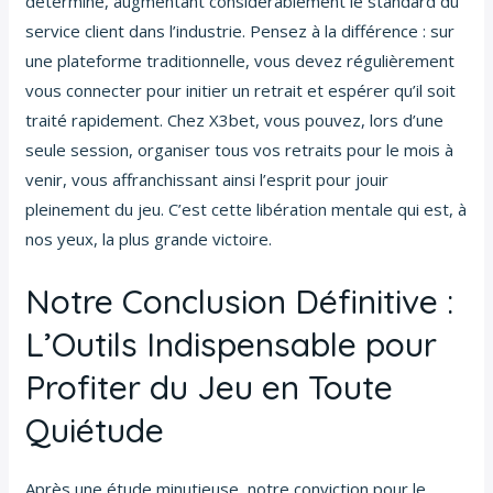
déterminé, augmentant considérablement le standard du
service client dans l’industrie. Pensez à la différence : sur
une plateforme traditionnelle, vous devez régulièrement
vous connecter pour initier un retrait et espérer qu’il soit
traité rapidement. Chez X3bet, vous pouvez, lors d’une
seule session, organiser tous vos retraits pour le mois à
venir, vous affranchissant ainsi l’esprit pour jouir
pleinement du jeu. C’est cette libération mentale qui est, à
nos yeux, la plus grande victoire.
Notre Conclusion Définitive :
L’Outils Indispensable pour
Profiter du Jeu en Toute
Quiétude
Après une étude minutieuse, notre conviction pour le