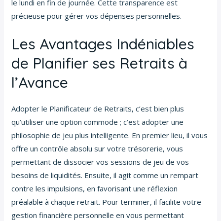
le lundi en fin de journée. Cette transparence est
précieuse pour gérer vos dépenses personnelles.
Les Avantages Indéniables
de Planifier ses Retraits à
l’Avance
Adopter le Planificateur de Retraits, c’est bien plus
qu’utiliser une option commode ; c’est adopter une
philosophie de jeu plus intelligente. En premier lieu, il vous
offre un contrôle absolu sur votre trésorerie, vous
permettant de dissocier vos sessions de jeu de vos
besoins de liquidités. Ensuite, il agit comme un rempart
contre les impulsions, en favorisant une réflexion
préalable à chaque retrait. Pour terminer, il facilite votre
gestion financière personnelle en vous permettant