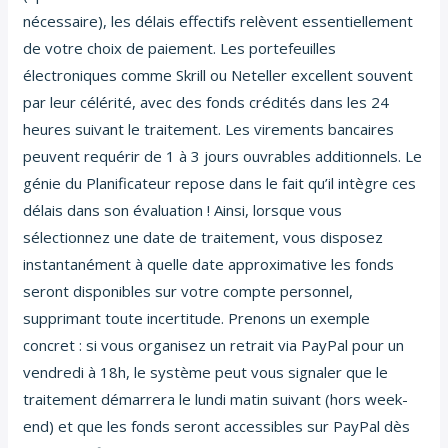
nécessaire), les délais effectifs relèvent essentiellement
de votre choix de paiement. Les portefeuilles
électroniques comme Skrill ou Neteller excellent souvent
par leur célérité, avec des fonds crédités dans les 24
heures suivant le traitement. Les virements bancaires
peuvent requérir de 1 à 3 jours ouvrables additionnels. Le
génie du Planificateur repose dans le fait qu’il intègre ces
délais dans son évaluation ! Ainsi, lorsque vous
sélectionnez une date de traitement, vous disposez
instantanément à quelle date approximative les fonds
seront disponibles sur votre compte personnel,
supprimant toute incertitude. Prenons un exemple
concret : si vous organisez un retrait via PayPal pour un
vendredi à 18h, le système peut vous signaler que le
traitement démarrera le lundi matin suivant (hors week-
end) et que les fonds seront accessibles sur PayPal dès