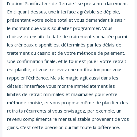
l’option ‘Planificateur de Retraits’ se présente clairement.
En cliquant dessus, une interface agréable se déploie,
présentant votre solde total et vous demandant à saisir
le montant que vous souhaitez programmer. Vous
choisissez ensuite la date de traitement souhaitée parmi
les créneaux disponibles, déterminés par les délais de
traitement du casino et de votre méthode de paiement.
Une confirmation finale, et le tour est joué ! Votre retrait
est planifié, et vous recevez une notification pour vous
rappeler l’échéance. Mais la magie agit aussi dans les
détails : l’interface vous montre immédiatement les
limites de retrait minimales et maximales pour votre
méthode choisie, et vous propose même de planifier des
retraits récurrents si vous envisagez, par exemple, un
revenu complémentaire mensuel stable provenant de vos
gains. C’est cette précision qui fait toute la différence.