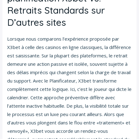
Retraits Standards sur
D’autres sites
Lorsque nous comparons l’expérience proposée par
X3bet à celle des casinos en ligne classiques, la différence
est saisissante. Sur la plupart des plateformes, le retrait
demeure une action passive et isolée, souvent sujette à
des délais imprécis qui changent selon la charge de travail
du support. Avec le Planificateur, X3bet transforme
complètement cette logique. Ici, c’est le joueur qui dicte le
calendrier. Cette approche préventive diffère avec
l’attente inactive habituelle. De plus, la visibilité totale sur
le processus est un luxe peu courant ailleurs. Alors que
d’autres vous plongent dans le flou entre «traitement» et
«envoyé», X3bet vous accorde un rendez-vous