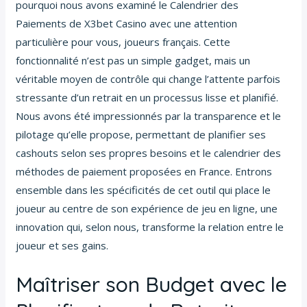
pourquoi nous avons examiné le Calendrier des
Paiements de X3bet Casino avec une attention
particulière pour vous, joueurs français. Cette
fonctionnalité n’est pas un simple gadget, mais un
véritable moyen de contrôle qui change l’attente parfois
stressante d’un retrait en un processus lisse et planifié.
Nous avons été impressionnés par la transparence et le
pilotage qu’elle propose, permettant de planifier ses
cashouts selon ses propres besoins et le calendrier des
méthodes de paiement proposées en France. Entrons
ensemble dans les spécificités de cet outil qui place le
joueur au centre de son expérience de jeu en ligne, une
innovation qui, selon nous, transforme la relation entre le
joueur et ses gains.
Maîtriser son Budget avec le