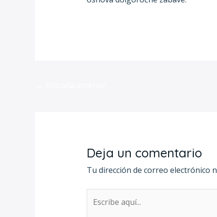
←
Entrada anterior
Deja un comentario
Tu dirección de correo electrónico n
Escribe
aquí...