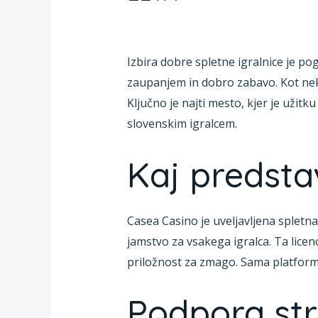
Deja un comentario
/
Blog
/ Por
fcc
Izbira dobre spletne igralnice je po
zaupanjem in dobro zabavo. Kot nekdo
Ključno je najti mesto, kjer je užitk
slovenskim igralcem.
Kaj predsta
Casea Casino je uveljavljena spletna i
jamstvo za vsakega igralca. Ta lice
priložnost za zmago. Sama platforma
Podpora str