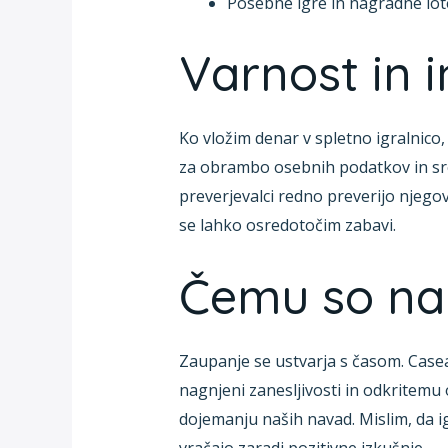
Posebne igre in nagradne lote
Varnost in 
Ko vložim denar v spletno igralnico
za obrambo osebnih podatkov in sred
preverjevalci redno preverijo njegov
se lahko osredotočim zabavi.
Čemu so nam
Zaupanje se ustvarja s časom. Case
nagnjeni zanesljivosti in odkritemu o
dojemanju naših navad. Mislim, da 