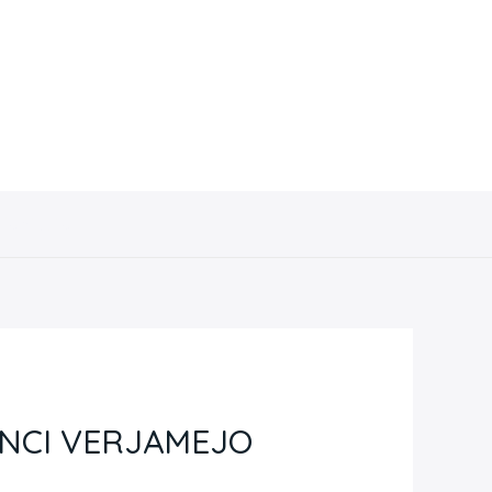
Contacto
VENCI VERJAMEJO