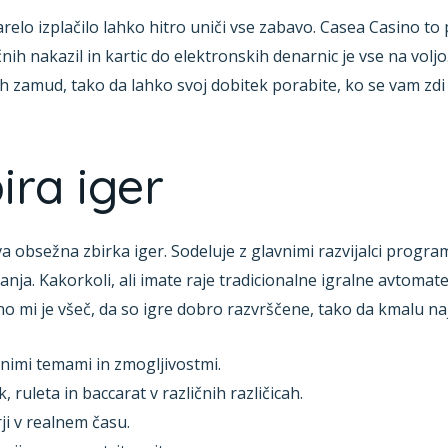
relo izplačilo lahko hitro uniči vse zabavo. Casea Casino to
ih nakazil in kartic do elektronskih denarnic je vse na voljo.
ih zamud, tako da lahko svoj dobitek porabite, ko se vam zdi 
ira iger
 obsežna zbirka iger. Sodeluje z glavnimi razvijalci progr
nja. Kakorkoli, ali imate raje tradicionalne igralne avtomate
no mi je všeč, da so igre dobro razvrščene, tako da kmalu na
ičnimi temami in zmogljivostmi.
 ruleta in baccarat v različnih različicah.
ji v realnem času.