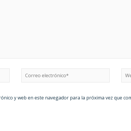
Correo
We
electrónico*
rónico y web en este navegador para la próxima vez que co