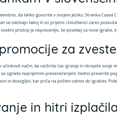
omembno, da lahko govorite v svojem jeziku. Stranka Casea Ca
ah se odzivajo takoj in so prijetni. Uslužbenci zares poskuša
sebni pristop je neprecenljiv, še posebej za nove igralce, ki
promocije za zveste
 učinkovit način, da razširite čas igranja in okrepite svoje
da se ognete neprijetnim presenečenjem. Vedno preverite po
jasni in dosegljivi, kar priča na pošten odnos do igralcev. Po
nje in hitri izplačil