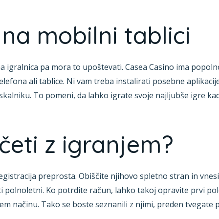
 na mobilni tablici
a igralnica pa mora to upoštevati. Casea Casino ima popoln
efona ali tablice. Ni vam treba instalirati posebne aplikacije
kalniku. To pomeni, da lahko igrate svoje najljubše igre kadar
četi z igranjem?
egistracija preprosta. Obiščite njihovo spletno stran in vne
i polnoletni. Ko potrdite račun, lahko takoj opravite prvi po
nem načinu. Tako se boste seznanili z njimi, preden tvegate 