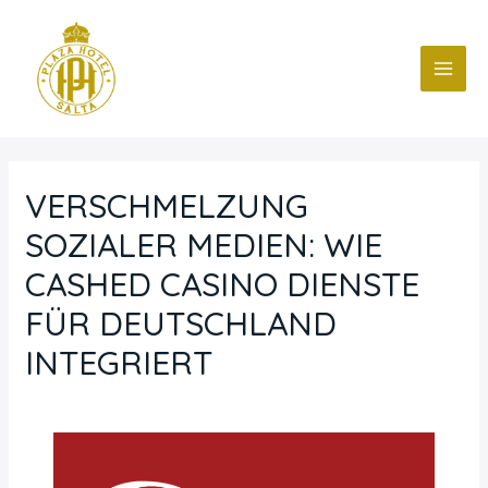
Ir
Navegación
MAI
al
de
ME
contenido
entradas
VERSCHMELZUNG
SOZIALER MEDIEN: WIE
CASHED CASINO DIENSTE
FÜR DEUTSCHLAND
INTEGRIERT
Deja un comentario
/
Blog
/ Por
fcc