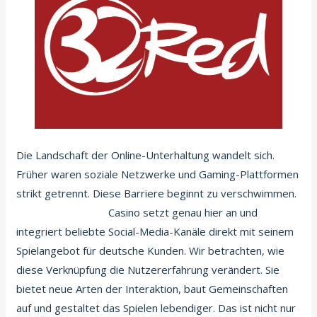
Die Landschaft der Online-Unterhaltung wandelt sich.
Früher waren soziale Netzwerke und Gaming-Plattformen
strikt getrennt. Diese Barriere beginnt zu verschwimmen.
cashed casino slot
Casino setzt genau hier an und
integriert beliebte Social-Media-Kanäle direkt mit seinem
Spielangebot für deutsche Kunden. Wir betrachten, wie
diese Verknüpfung die Nutzererfahrung verändert. Sie
bietet neue Arten der Interaktion, baut Gemeinschaften
auf und gestaltet das Spielen lebendiger. Das ist nicht nur