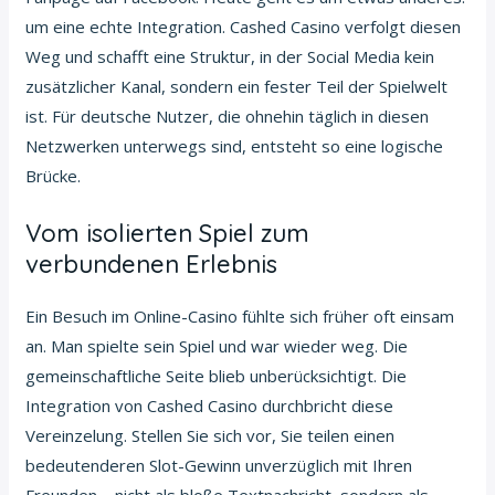
um eine echte Integration. Cashed Casino verfolgt diesen
Weg und schafft eine Struktur, in der Social Media kein
zusätzlicher Kanal, sondern ein fester Teil der Spielwelt
ist. Für deutsche Nutzer, die ohnehin täglich in diesen
Netzwerken unterwegs sind, entsteht so eine logische
Brücke.
Vom isolierten Spiel zum
verbundenen Erlebnis
Ein Besuch im Online-Casino fühlte sich früher oft einsam
an. Man spielte sein Spiel und war wieder weg. Die
gemeinschaftliche Seite blieb unberücksichtigt. Die
Integration von Cashed Casino durchbricht diese
Vereinzelung. Stellen Sie sich vor, Sie teilen einen
bedeutenderen Slot-Gewinn unverzüglich mit Ihren