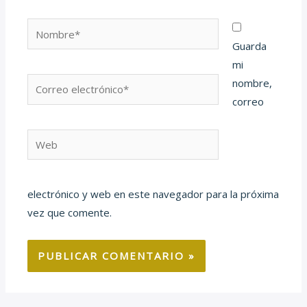
Nombre*
Guarda
mi
Correo
nombre,
electrónico*
correo
Web
electrónico y web en este navegador para la próxima
vez que comente.