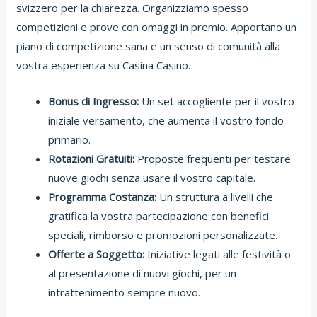
svizzero per la chiarezza. Organizziamo spesso
competizioni e prove con omaggi in premio. Apportano un
piano di competizione sana e un senso di comunità alla
vostra esperienza su Casina Casino.
Bonus di Ingresso:
Un set accogliente per il vostro
iniziale versamento, che aumenta il vostro fondo
primario.
Rotazioni Gratuiti:
Proposte frequenti per testare
nuove giochi senza usare il vostro capitale.
Programma Costanza:
Un struttura a livelli che
gratifica la vostra partecipazione con benefici
speciali, rimborso e promozioni personalizzate.
Offerte a Soggetto:
Iniziative legati alle festività o
al presentazione di nuovi giochi, per un
intrattenimento sempre nuovo.