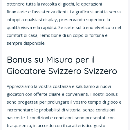
ottenere tutta la raccolta di giochi, le operazioni
finanziarie e l’assistenza clienti. La grafica si adatta senza
intoppi a qualsiasi display, preservando superiore la
qualità visiva e la rapidità. Se siete sul treno elvetico o nel
comfort di casa, l’emozione di un colpo di fortuna è
sempre disponibile.
Bonus su Misura per il
Giocatore Svizzero Svizzero
Apprezziamo la vostra costanza e salutiamo ai nuovi
giocatori con offerte chiare e convenienti. I nostri bonus
sono progettati per prolungare il vostro tempo di gioco e
incrementare le probabilità di vittoria, senza condizioni
nascoste. I condizioni e condizioni sono presentati con
trasparenza, in accordo con il caratteristico gusto