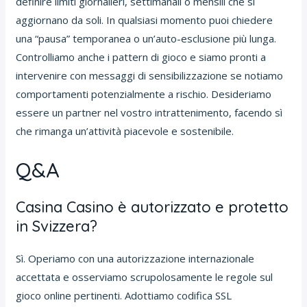
definire limiti giornalieri, settimanali o mensili che si
aggiornano da soli. In qualsiasi momento puoi chiedere
una “pausa” temporanea o un’auto-esclusione più lunga.
Controlliamo anche i pattern di gioco e siamo pronti a
intervenire con messaggi di sensibilizzazione se notiamo
comportamenti potenzialmente a rischio. Desideriamo
essere un partner nel vostro intrattenimento, facendo sì
che rimanga un’attività piacevole e sostenibile.
Q&A
Casina Casino è autorizzato e protetto
in Svizzera?
Sì. Operiamo con una autorizzazione internazionale
accettata e osserviamo scrupolosamente le regole sul
gioco online pertinenti. Adottiamo codifica SSL