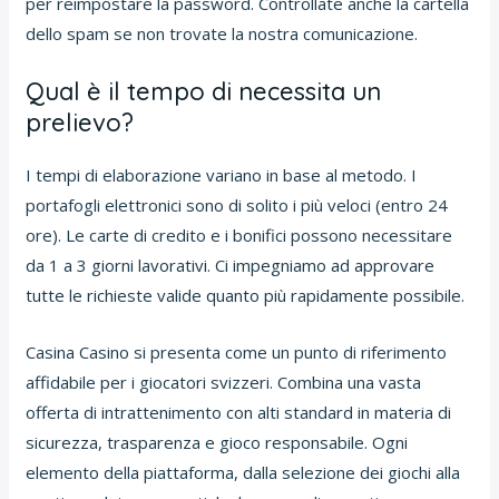
per reimpostare la password. Controllate anche la cartella
dello spam se non trovate la nostra comunicazione.
Qual è il tempo di necessita un
prelievo?
I tempi di elaborazione variano in base al metodo. I
portafogli elettronici sono di solito i più veloci (entro 24
ore). Le carte di credito e i bonifici possono necessitare
da 1 a 3 giorni lavorativi. Ci impegniamo ad approvare
tutte le richieste valide quanto più rapidamente possibile.
Casina Casino si presenta come un punto di riferimento
affidabile per i giocatori svizzeri. Combina una vasta
offerta di intrattenimento con alti standard in materia di
sicurezza, trasparenza e gioco responsabile. Ogni
elemento della piattaforma, dalla selezione dei giochi alla