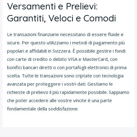
Versamenti e Prelievi:
Garantiti, Veloci e Comodi
Le transazioni finanziarie necessitano di essere fluide e
sicure. Per questo utilizziamo i metodi di pagamento più
popolari e affidabili in Svizzera. È possibile gestire i fondi
con carte di credito o debito VISA e MasterCard, con
bonifici bancari diretti o con portafogli elettronici di prima
scelta. Tutte le transazioni sono criptate con tecnologia
avanzata per proteggere i vostri dati. Gestiamo le
richieste di prelievo il più rapidamente possibile. Sappiamo
che poter accedere alle vostre vincite è una parte
fondamentale della soddisfazione.