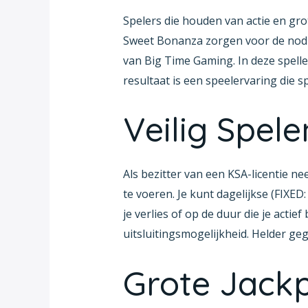
Spelers die houden van actie en gro
Sweet Bonanza zorgen voor de nodig
van Big Time Gaming. In deze spell
resultaat is een speelervaring die
Veilig Spele
Als bezitter van een KSA-licentie ne
te voeren. Je kunt dagelijkse (FIXED
je verlies of op de duur die je acti
uitsluitingsmogelijkheid. Helder geg
Grote Jackp