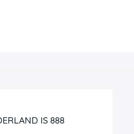
Contacto
ERLAND IS 888