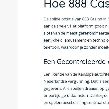
Hoe 888 Casi
De solide positie van 888 Casino in
aan de speler. Het platform gooit 
slots van de meest gerenommeerde 
eerlijkheid, amusement en technolo
telefoon, waardoor je zonder moeite 
Een Gecontroleerde 
Een licentie van de Kansspelautorite
Nederlandse vergunning. Dat is een 
gegevens. Alle spellen draaien op 
onpartijdige uitkomsten. Dankzij de
en spelersbescherming centraal sta