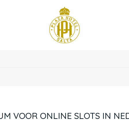
osotros
Servicios
Instalaciones
Habitaciones
UM VOOR ONLINE SLOTS IN NED