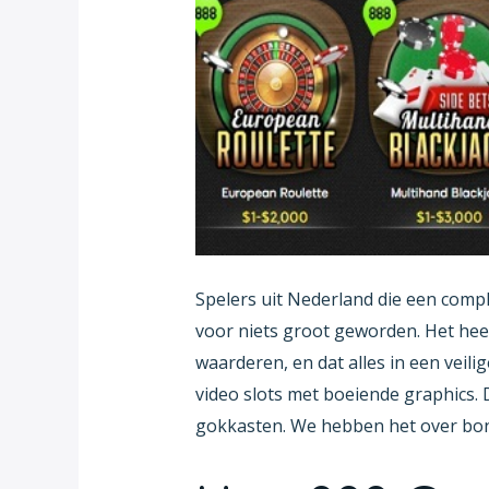
Spelers uit Nederland die een compl
voor niets groot geworden. Het hee
waarderen, en dat alles in een veili
video slots met boeiende graphics.
gokkasten. We hebben het over bonu