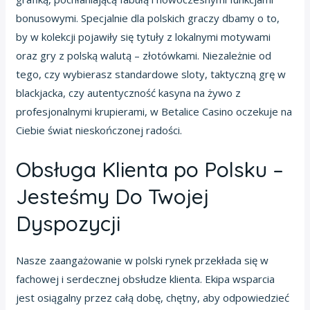
bonusowymi. Specjalnie dla polskich graczy dbamy o to,
by w kolekcji pojawiły się tytuły z lokalnymi motywami
oraz gry z polską walutą – złotówkami. Niezależnie od
tego, czy wybierasz standardowe sloty, taktyczną grę w
blackjacka, czy autentyczność kasyna na żywo z
profesjonalnymi krupierami, w Betalice Casino oczekuje na
Ciebie świat nieskończonej radości.
Obsługa Klienta po Polsku –
Jesteśmy Do Twojej
Dyspozycji
Nasze zaangażowanie w polski rynek przekłada się w
fachowej i serdecznej obsłudze klienta. Ekipa wsparcia
jest osiągalny przez całą dobę, chętny, aby odpowiedzieć