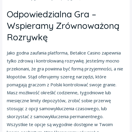
Odpowiedzialna Gra –
Wspieramy Zrównoważoną
Rozrywkę
Jako godna zaufania platforma, Betalice Casino zapewnia
tylko zdrową i kontrolowaną rozrywkę. Jesteśmy mocno
przekonani, że gra powinna być formą przyjemności, a nie
kłopotów. Stąd oferujemy szereg narzędzi, które
pomagają graczom z Polski kontrolować swoje granie.
Masz możliwość określić codzienne, tygodniowe lub
miesięczne limity depozytów, zrobić sobie przerwę
stosując z opcji samowykluczenia czasowego, lub
skorzystać z samowykluczenia permanentnego.
Wszystkie te opcje są wygodnie dostępne w Twoim