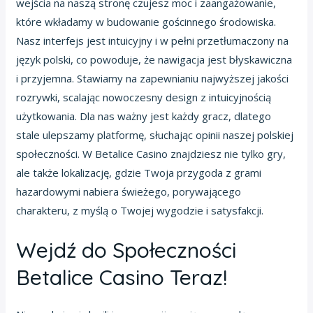
wejścia na naszą stronę czujesz moc i zaangażowanie,
które wkładamy w budowanie gościnnego środowiska.
Nasz interfejs jest intuicyjny i w pełni przetłumaczony na
język polski, co powoduje, że nawigacja jest błyskawiczna
i przyjemna. Stawiamy na zapewnianiu najwyższej jakości
rozrywki, scalając nowoczesny design z intuicyjnością
użytkowania. Dla nas ważny jest każdy gracz, dlatego
stale ulepszamy platformę, słuchając opinii naszej polskiej
społeczności. W Betalice Casino znajdziesz nie tylko gry,
ale także lokalizację, gdzie Twoja przygoda z grami
hazardowymi nabiera świeżego, porywającego
charakteru, z myślą o Twojej wygodzie i satysfakcji.
Wejdź do Społeczności
Betalice Casino Teraz!