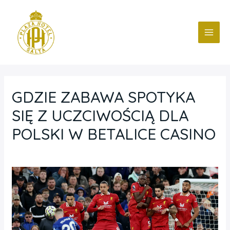
Ir
Navegación
MAI
al
de
ME
contenido
entradas
GDZIE ZABAWA SPOTYKA
SIĘ Z UCZCIWOŚCIĄ DLA
POLSKI W BETALICE CASINO
Deja un comentario
/
Blog
/ Por
fcc