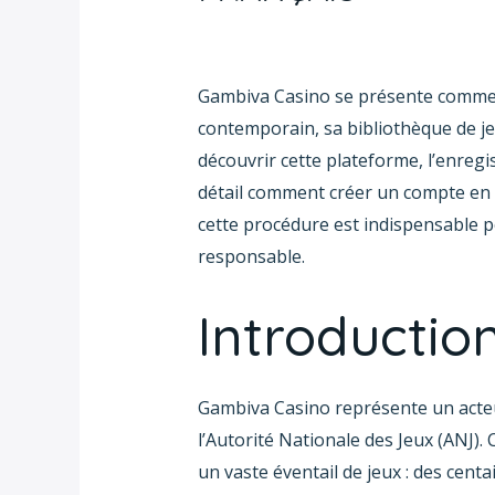
Deja un comentario
/
Blog
/ Por
fcc
Gambiva Casino se présente comme u
contemporain, sa bibliothèque de jeux
découvrir cette plateforme, l’enreg
détail comment créer un compte en to
cette procédure est indispensable 
responsable.
Introductio
Gambiva Casino représente un acteur
l’Autorité Nationale des Jeux (ANJ). 
un vaste éventail de jeux : des cent