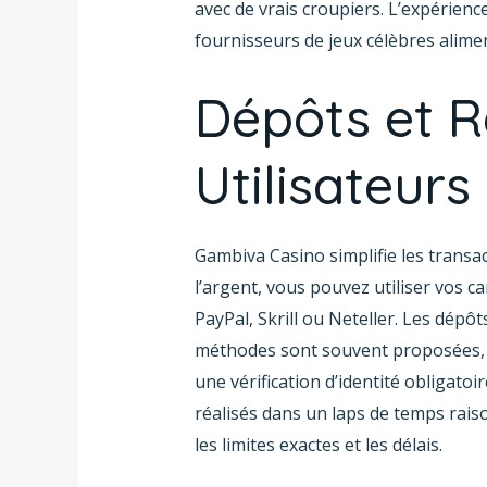
avec de vrais croupiers. L’expérien
fournisseurs de jeux célèbres alimen
Dépôts et R
Utilisateurs
Gambiva Casino simplifie les transa
l’argent, vous pouvez utiliser vos 
PayPal, Skrill ou Neteller. Les dép
méthodes sont souvent proposées, a
une vérification d’identité obligatoir
réalisés dans un laps de temps rais
les limites exactes et les délais.