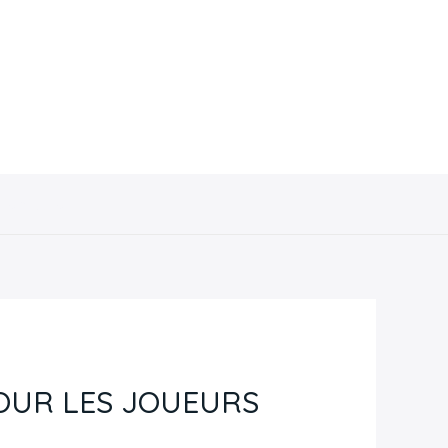
Contacto
POUR LES JOUEURS