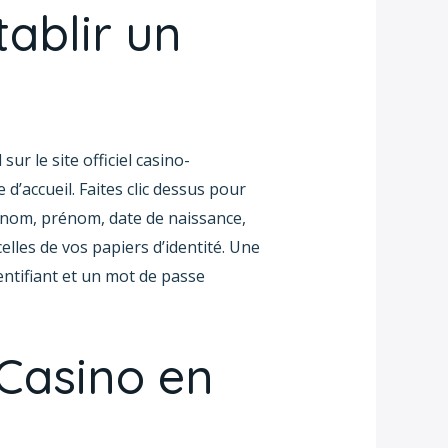
tablir un
r le site officiel casino-
’accueil. Faites clic dessus pour
: nom, prénom, date de naissance,
lles de vos papiers d’identité. Une
dentifiant et un mot de passe
Casino en