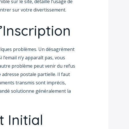
ible sur le site, détaille l’usage de
ntrer sur votre divertissement.
’Inscription
quelques problèmes. Un désagrément
 l’email n’y apparaît pas, vous
autre problème peut venir du refus
dresse postale partielle. Il faut
documents transmis sont imprécis,
emandé solutionne généralement la
Initial