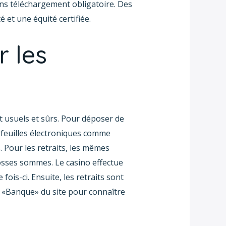
ans téléchargement obligatoire. Des
 et une équité certifiée.
r les
t usuels et sûrs. Pour déposer de
efeuilles électroniques comme
 Pour les retraits, les mêmes
sses sommes. Le casino effectue
 fois-ci. Ensuite, les retraits sont
e «Banque» du site pour connaître