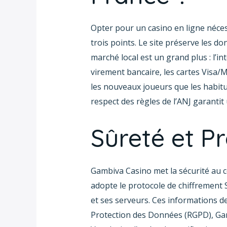
Opter pour un casino en ligne nécess
trois points. Le site préserve les d
marché local est un grand plus : l’in
virement bancaire, les cartes Visa/
les nouveaux joueurs que les habit
respect des règles de l’ANJ garanti
Sûreté et P
Gambiva Casino met la sécurité au c
adopte le protocole de chiffrement 
et ses serveurs. Ces informations d
Protection des Données (RGPD), Gambi