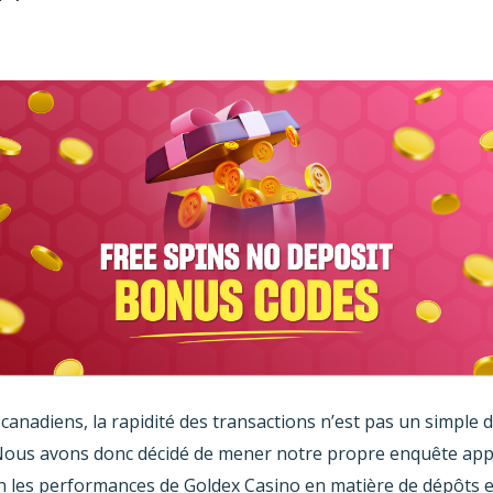
nadiens, la rapidité des transactions n’est pas un simple dét
 Nous avons donc décidé de mener notre propre enquête appr
n les performances de Goldex Casino en matière de dépôts et 