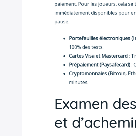
paiement. Pour les joueurs, cela se t
immédiatement disponibles pour enga
pause.
Portefeuilles électroniques (I
100% des tests.
Cartes Visa et Mastercard :
Tr
Prépaiement (Paysafecard) :
C
Cryptomonnaies (Bitcoin, Eth
minutes.
Examen des r
et d’achem