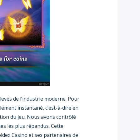
levés de l’industrie moderne. Pour
lement instantané, c’est-à-dire en
ation du jeu. Nous avons contrôlé
ues les plus répandus. Cette
ldex Casino et ses partenaires de