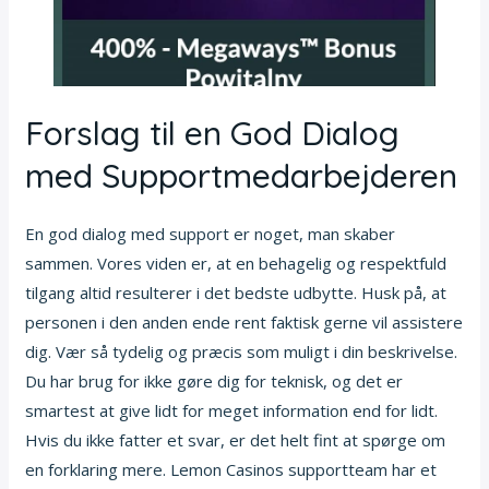
Forslag til en God Dialog
med Supportmedarbejderen
En god dialog med support er noget, man skaber
sammen. Vores viden er, at en behagelig og respektfuld
tilgang altid resulterer i det bedste udbytte. Husk på, at
personen i den anden ende rent faktisk gerne vil assistere
dig. Vær så tydelig og præcis som muligt i din beskrivelse.
Du har brug for ikke gøre dig for teknisk, og det er
smartest at give lidt for meget information end for lidt.
Hvis du ikke fatter et svar, er det helt fint at spørge om
en forklaring mere. Lemon Casinos supportteam har et