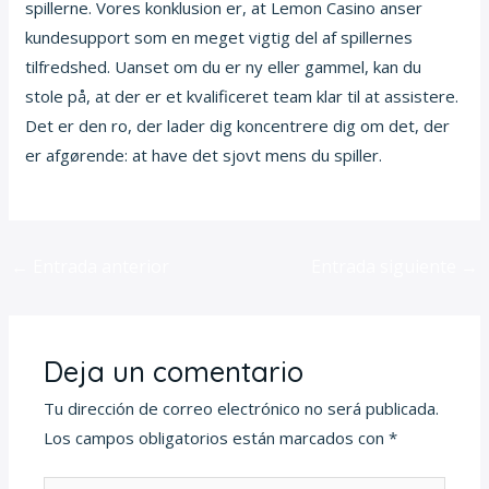
spillerne. Vores konklusion er, at Lemon Casino anser
kundesupport som en meget vigtig del af spillernes
tilfredshed. Uanset om du er ny eller gammel, kan du
stole på, at der er et kvalificeret team klar til at assistere.
Det er den ro, der lader dig koncentrere dig om det, der
er afgørende: at have det sjovt mens du spiller.
←
Entrada anterior
Entrada siguiente
→
Deja un comentario
Tu dirección de correo electrónico no será publicada.
Los campos obligatorios están marcados con
*