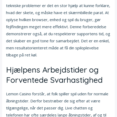
tekniske problemer er det en stor hjælp at kunne forklare,
hvad der skete, og måske have et skærmbillede parat. At
oplyse hvilken browser, enhed og spil du bruger, gør
fejlfindingen meget mere effektivt. Denne forberedelse
demonstrerer også, at du respekterer supportens tid, og
det skaber en god tone for samarbejdet. Det er en enkel,
men resultatorienteret måde at få din spiloplevelse
tilbage på ret køl.
Hjælpens Arbejdstider og
Forventede Svarhastighed
Lemon Casino forstår, at folk spiller spil uden for normale
åbningstider. Derfor bestræber de sig efter at være
tilgængelige, når det passer dig. Live chatten og
telefonen har ofte særdeles lange åbningstider, af og til