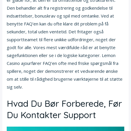
Den behandler alt fra registrering og godkendelse til
indsættelser, bonuskrav og spil med omtanke. Ved at
benytte FAQ’en kan du ofte klare dit problem på få
sekunder, total uden ventetid. Det fritager også
supportteamet til flere unikke udfordringer, noget der
godt for alle. Vores mest værdifulde råd er at benytte
søgefunktionen eller se i de logiske kategorier. Lemon
Casino ajourfører FAQ’en ofte med friske spørgsmål fra
spillere, noget der demonstrerer et vedvarende ønske
om at stille til rådighed brugerne værktøjerne til at støtte
sig selv.
Hvad Du Bør Forberede, Før
Du Kontakter Support