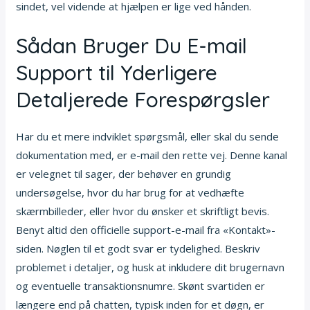
sindet, vel vidende at hjælpen er lige ved hånden.
Sådan Bruger Du E-mail
Support til Yderligere
Detaljerede Forespørgsler
Har du et mere indviklet spørgsmål, eller skal du sende
dokumentation med, er e-mail den rette vej. Denne kanal
er velegnet til sager, der behøver en grundig
undersøgelse, hvor du har brug for at vedhæfte
skærmbilleder, eller hvor du ønsker et skriftligt bevis.
Benyt altid den officielle support-e-mail fra «Kontakt»-
siden. Nøglen til et godt svar er tydelighed. Beskriv
problemet i detaljer, og husk at inkludere dit brugernavn
og eventuelle transaktionsnumre. Skønt svartiden er
længere end på chatten, typisk inden for et døgn, er