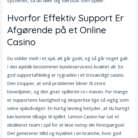
systemet, så du føler dig værdsat som spiller.
Hvorfor Effektiv Support Er
Afgørende på et Online
Casino
Du sidder midt i et spil, alt går godt, og så går noget galt.
I det øjeblik bestemmer kundeservicens kvalitet alt. En
god supportafdeling er rygraden i et troværdigt casino.
Den stopper, at små problemer bliver til store
hovedpiner, og den giver spilleren ro i maven. For mange
er supportens hastighed og ekspertise lige så vigtig som
selve spiludvalget. En hurtig løsning betyder, at du hurtigt
kan komme tilbage til spillet. Lemon Casino har sat et
dedikeret team i spil for at løse netop din forespørgsel.
Det genererer tillid og loyalitet i en branche, hvor god