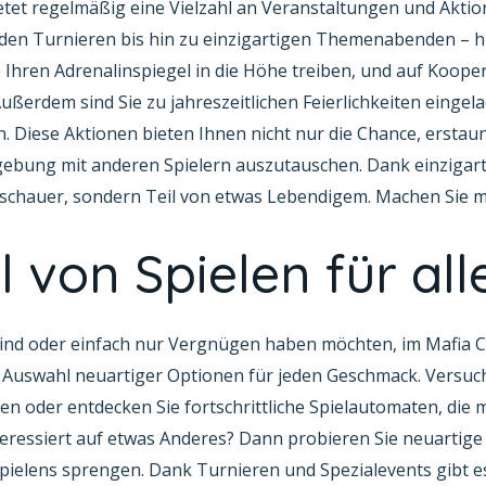
tet regelmäßig eine Vielzahl an Veranstaltungen und Aktione
en Turnieren bis hin zu einzigartigen Themenabenden – hie
e Ihren Adrenalinspiegel in die Höhe treiben, und auf Koop
erdem sind Sie zu jahreszeitlichen Feierlichkeiten eingela
 Diese Aktionen bieten Ihnen nicht nur die Chance, erstau
ebung mit anderen Spielern auszutauschen. Dank einzigartig
uschauer, sondern Teil von etwas Lebendigem. Machen Sie m
l von Spielen für all
 sind oder einfach nur Vergnügen haben möchten, im Mafia C
e Auswahl neuartiger Optionen für jeden Geschmack. Versuch
 oder entdecken Sie fortschrittliche Spielautomaten, die m
teressiert auf etwas Anderes? Dann probieren Sie neuartige V
Spielens sprengen. Dank Turnieren und Spezialevents gibt e