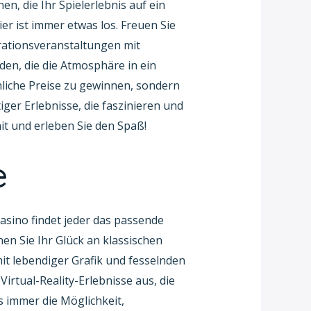
n, die Ihr Spielerlebnis auf ein
r ist immer etwas los. Freuen Sie
erationsveranstaltungen mit
den, die die Atmosphäre in ein
nliche Preise zu gewinnen, sondern
er Erlebnisse, die faszinieren und
it und erleben Sie den Spaß!
e
asino findet jeder das passende
en Sie Ihr Glück an klassischen
it lebendiger Grafik und fesselnden
irtual-Reality-Erlebnisse aus, die
s immer die Möglichkeit,