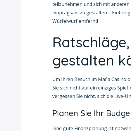
teilzunehmen und sich mit anderen S
einprägsam zu gestalten – Eintönigk
Würfelwurf entfernt!
Ratschläge,
gestalten 
Um Ihren Besuch im Mafia Casino opt
Sie sich nicht auf ein einziges Spie
vergessen Sie nicht, sich die Live-
Planen Sie Ihr Budge
Eine gute Finanzplanung ist notwen