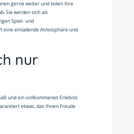
hnen gerne weiter und teilen ihre
. Sie werden sich als
tigen Spiel- und
fft eine einladende Atmosphäre und
ch nur
paß und ein vollkommenes Erlebnis
garantiert etwas, das Ihnen Freude