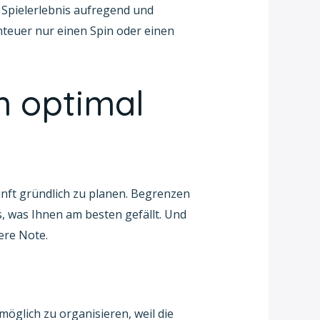
r Spielerlebnis aufregend und
nteuer nur einen Spin oder einen
h optimal
unft gründlich zu planen. Begrenzen
us, was Ihnen am besten gefällt. Und
ere Note.
öglich zu organisieren, weil die