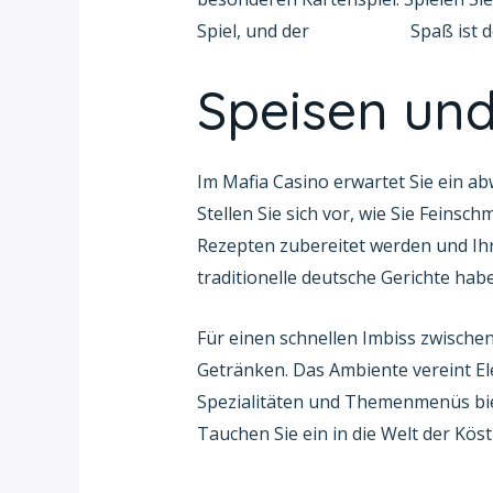
Spiel, und der
forbes.com
Spaß ist d
Speisen und
Im Mafia Casino erwartet Sie ein ab
Stellen Sie sich vor, wie Sie Feins
Rezepten zubereitet werden und Ih
traditionelle deutsche Gerichte hab
Für einen schnellen Imbiss zwische
Getränken. Das Ambiente vereint El
Spezialitäten und Themenmenüs biet
Tauchen Sie ein in die Welt der Köst