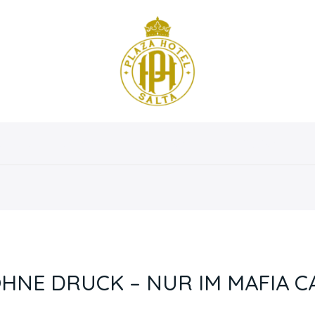
osotros
Servicios
Instalaciones
Habitaciones
NE DRUCK – NUR IM MAFIA CA