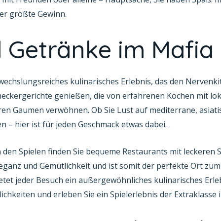
er größte Gewinn.
 Getränke im Mafia
wechslungsreiches kulinarisches Erlebnis, das den Nervenkit
chmeckergerichte genießen, die von erfahrenen Köchen mit lo
ren Gaumen verwöhnen. Ob Sie Lust auf mediterrane, asiat
en – hier ist für jeden Geschmack etwas dabei.
n den Spielen finden Sie bequeme Restaurants mit leckeren 
eganz und Gemütlichkeit und ist somit der perfekte Ort zum
et jeder Besuch ein außergewöhnliches kulinarisches Erleb
lichkeiten und erleben Sie ein Spielerlebnis der Extraklasse 