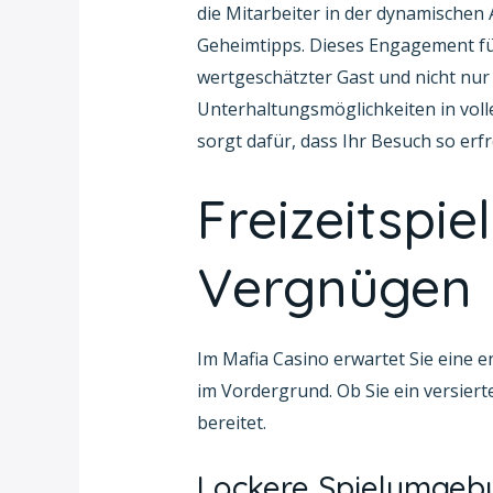
die Mitarbeiter in der dynamischen 
Geheimtipps. Dieses Engagement für
wertgeschätzter Gast und nicht nur a
Unterhaltungsmöglichkeiten in voll
sorgt dafür, dass Ihr Besuch so erfre
Freizeitspie
Vergnügen
Im Mafia Casino erwartet Sie eine 
im Vordergrund. Ob Sie ein versiert
bereitet.
Lockere Spielumgeb