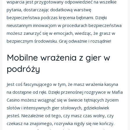
wsparcia jest przygotowany odpowiedzieć na wszelkie
pytania, dostarczając dodatkową warstwę
bezpieczeństwa podczas kręcenia bębnami. Dzięki
nieustannym innowacjom w procedurach bezpieczeństwa
możesz zanurzyć się w emocjach, wiedząc, że grasz w
bezpiecznym środowisku. Graj odważnie i rozsądnie!
Mobilne wrażenia z gier w
podróży
Jest coś fascynującego w tym, że masz wrażenia kasyna
na dostępne od ręki. Dzięki przenośnej rozgrywce w Mafia
Casino możesz wciągnąć się w świecie tętniących życiem
slotów i intensywnych gier stołowych, gdziekolwiek
jesteś. Niezależnie od tego, czy masz czas wolny, czy
czekasz na znajomego, rozrywka nigdy się nie kończy.