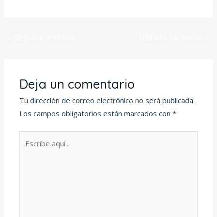
←
Entrada anterior
Entrada siguiente
→
Deja un comentario
Tu dirección de correo electrónico no será publicada.
Los campos obligatorios están marcados con
*
Escribe
aquí...