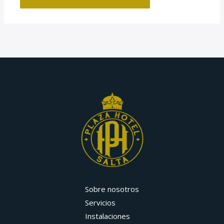
Sobre nosotros
Servicios
Instalaciones