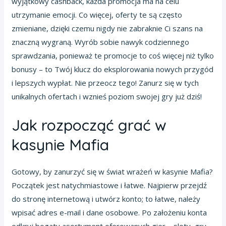
wyjątkowy cashback, każda promocja ma na celu
utrzymanie emocji. Co więcej, oferty te są często
zmieniane, dzięki czemu nigdy nie zabraknie Ci szans na
znaczną wygraną. Wyrób sobie nawyk codziennego
sprawdzania, ponieważ te promocje to coś więcej niż tylko
bonusy – to Twój klucz do eksplorowania nowych przygód
i lepszych wypłat. Nie przeocz tego! Zanurz się w tych
unikalnych ofertach i wznieś poziom swojej gry już dziś!
Jak rozpocząć grać w
kasynie Mafia
Gotowy, by zanurzyć się w świat wrażeń w kasynie Mafia?
Początek jest natychmiastowe i łatwe. Najpierw przejdź
do stronę internetową i utwórz konto; to łatwe, należy
wpisać adres e-mail i dane osobowe. Po założeniu konta