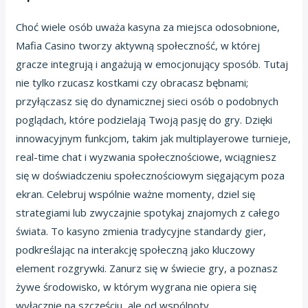
Choć wiele osób uważa kasyna za miejsca odosobnione,
Mafia Casino tworzy aktywną społeczność, w której
gracze integrują i angażują w emocjonujący sposób. Tutaj
nie tylko rzucasz kostkami czy obracasz bębnami;
przyłączasz się do dynamicznej sieci osób o podobnych
poglądach, które podzielają Twoją pasję do gry. Dzięki
innowacyjnym funkcjom, takim jak multiplayerowe turnieje,
real-time chat i wyzwania społecznościowe, wciągniesz
się w doświadczeniu społecznościowym sięgającym poza
ekran. Celebruj wspólnie ważne momenty, dziel się
strategiami lub zwyczajnie spotykaj znajomych z całego
świata. To kasyno zmienia tradycyjne standardy gier,
podkreślając na interakcję społeczną jako kluczowy
element rozgrywki. Zanurz się w świecie gry, a poznasz
żywe środowisko, w którym wygrana nie opiera się
wyłącznie na szczęściu, ale od wspólnoty.