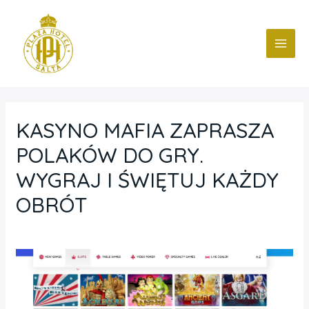
Ir
Navegación
MAI
al
de
ME
contenido
entradas
KASYNO MAFIA ZAPRASZA
POLAKÓW DO GRY.
WYGRAJ I ŚWIĘTUJ KAŻDY
OBRÓT
Deja un comentario
/
Blog
/ Por
fcc