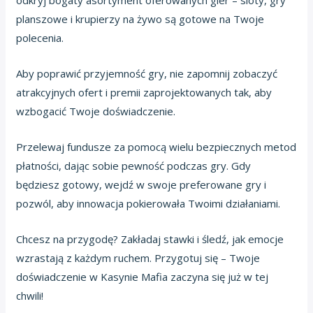
odkryj bogaty asortyment oferowanych gier – sloty, gry
planszowe i krupierzy na żywo są gotowe na Twoje
polecenia.
Aby poprawić przyjemność gry, nie zapomnij zobaczyć
atrakcyjnych ofert i premii zaprojektowanych tak, aby
wzbogacić Twoje doświadczenie.
Przelewaj fundusze za pomocą wielu bezpiecznych metod
płatności, dając sobie pewność podczas gry. Gdy
będziesz gotowy, wejdź w swoje preferowane gry i
pozwól, aby innowacja pokierowała Twoimi działaniami.
Chcesz na przygodę? Zakładaj stawki i śledź, jak emocje
wzrastają z każdym ruchem. Przygotuj się – Twoje
doświadczenie w Kasynie Mafia zaczyna się już w tej
chwili!