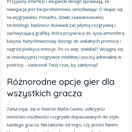
Przyjazny interfejs i elegancki design sprawiają, że
nawigacja jest bezproblemowa, umożliwiając Ci skupić się
na wygrywaniu. Ponadto, dzięki zaawansowanej
technologii, będziesz doświadczać płynną rozgrywką i
zachwycającą grafiką, która przywraca do życia atmosferę
kasyna. Natychmiastowy dostęp do unikalnych promocji i
nagród podsyca emocje. Po co więc zwlekać? Wciągnij się
w rewolucyjnej rozgrywce mobilnej i poczuj adrenalinę w
podróży – nadszedł Twój czas, by zabłysnąć!
Różnorodne opcje gier dla
wszystkich gracza
Zanurzając się w świecie Mafia Casino, odkryjesz
mnóstwo możliwości rozgrywki dopasowanych do stylu
każdego gracza. Niezależnie od tego, czy jesteś fanem