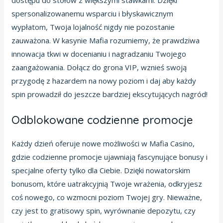
dostępu do stołów z większymi stawkami. Dzięki
spersonalizowanemu wsparciu i błyskawicznym
wypłatom, Twoja lojalność nigdy nie pozostanie
zauważona. W kasynie Mafia rozumiemy, że prawdziwa
innowacja tkwi w docenianiu i nagradzaniu Twojego
zaangażowania. Dołącz do grona VIP, wznieś swoją
przygodę z hazardem na nowy poziom i daj aby każdy
spin prowadził do jeszcze bardziej ekscytujących nagród!
Odblokowane codzienne promocje
Każdy dzień oferuje nowe możliwości w Mafia Casino,
gdzie codzienne promocje ujawniają fascynujące bonusy i
specjalne oferty tylko dla Ciebie. Dzięki nowatorskim
bonusom, które uatrakcyjnią Twoje wrażenia, odkryjesz
coś nowego, co wzmocni poziom Twojej gry. Nieważne,
czy jest to gratisowy spin, wyrównanie depozytu, czy