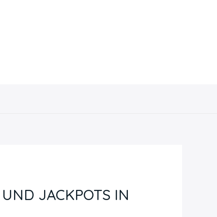
Contacto
 UND JACKPOTS IN