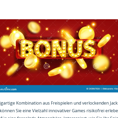
igartige Kombination aus Freispielen und verlockenden Jackp
önnen Sie eine Vielzahl innovativer Games risikofrei erleben