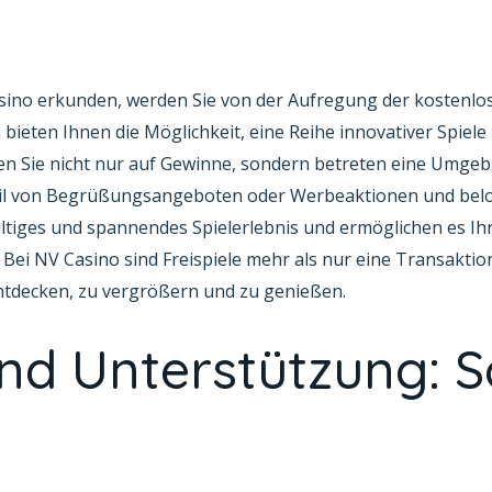
no erkunden, werden Sie von der Aufregung der kostenlose
 bieten Ihnen die Möglichkeit, eine Reihe innovativer Spiele
n Sie nicht nur auf Gewinne, sondern betreten eine Umgebun
t Teil von Begrüßungsangeboten oder Werbeaktionen und bel
ltiges und spannendes Spielerlebnis und ermöglichen es Ihn
i NV Casino sind Freispiele mehr als nur eine Transaktion; 
ntdecken, zu vergrößern und zu genießen.
und Unterstützung: S