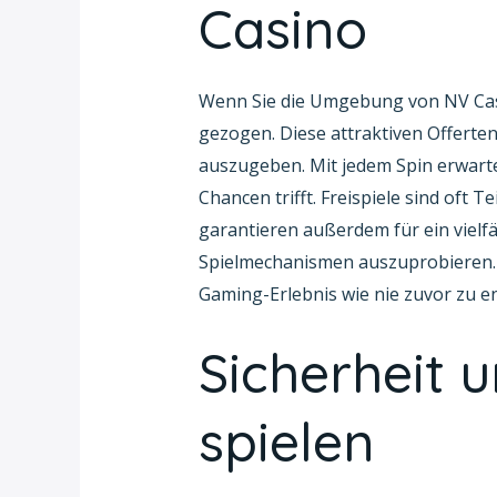
Casino
Wenn Sie die Umgebung von NV Casi
gezogen. Diese attraktiven Offerten
auszugeben. Mit jedem Spin erwarte
Chancen trifft. Freispiele sind of
garantieren außerdem für ein vielfä
Spielmechanismen auszuprobieren. Be
Gaming-Erlebnis wie nie zuvor zu e
Sicherheit 
spielen