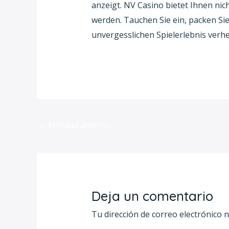
anzeigt. NV Casino bietet Ihnen ni
werden. Tauchen Sie ein, packen Sie
unvergesslichen Spielerlebnis verhe
←
Entrada anterior
Deja un comentario
Tu dirección de correo electrónico n