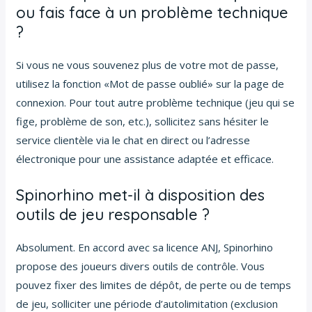
ou fais face à un problème technique
?
Si vous ne vous souvenez plus de votre mot de passe,
utilisez la fonction «Mot de passe oublié» sur la page de
connexion. Pour tout autre problème technique (jeu qui se
fige, problème de son, etc.), sollicitez sans hésiter le
service clientèle via le chat en direct ou l’adresse
électronique pour une assistance adaptée et efficace.
Spinorhino met-il à disposition des
outils de jeu responsable ?
Absolument. En accord avec sa licence ANJ, Spinorhino
propose des joueurs divers outils de contrôle. Vous
pouvez fixer des limites de dépôt, de perte ou de temps
de jeu, solliciter une période d’autolimitation (exclusion