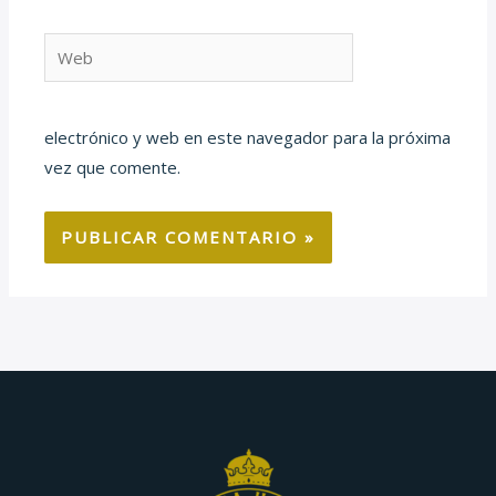
Web
electrónico y web en este navegador para la próxima
vez que comente.