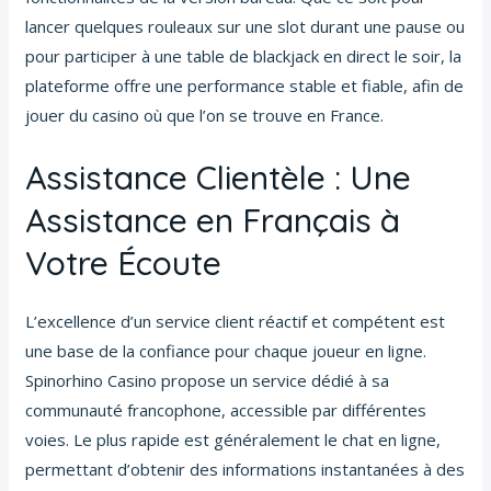
lancer quelques rouleaux sur une slot durant une pause ou
pour participer à une table de blackjack en direct le soir, la
plateforme offre une performance stable et fiable, afin de
jouer du casino où que l’on se trouve en France.
Assistance Clientèle : Une
Assistance en Français à
Votre Écoute
L’excellence d’un service client réactif et compétent est
une base de la confiance pour chaque joueur en ligne.
Spinorhino Casino propose un service dédié à sa
communauté francophone, accessible par différentes
voies. Le plus rapide est généralement le chat en ligne,
permettant d’obtenir des informations instantanées à des