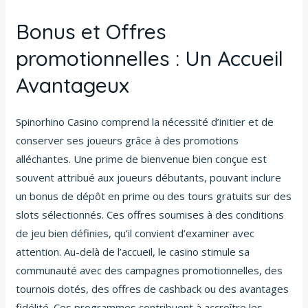
Bonus et Offres
promotionnelles : Un Accueil
Avantageux
Spinorhino Casino comprend la nécessité d’initier et de
conserver ses joueurs grâce à des promotions
alléchantes. Une prime de bienvenue bien conçue est
souvent attribué aux joueurs débutants, pouvant inclure
un bonus de dépôt en prime ou des tours gratuits sur des
slots sélectionnés. Ces offres soumises à des conditions
de jeu bien définies, qu’il convient d’examiner avec
attention. Au-delà de l’accueil, le casino stimule sa
communauté avec des campagnes promotionnelles, des
tournois dotés, des offres de cashback ou des avantages
fidélité. Ces programmes contribuent à accroître les