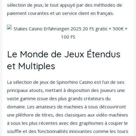
sélection de jeux, le tout appuyé par des méthodes de
paiement courantes et un service client en français.
Le Monde de Jeux Étendus
et Multiples
La sélection de jeux de Spinorhino Casino est l’un de ses
principaux atouts, mettant à disposition des joueurs une
vaste gamme issue des plus grands créateurs du
domaine. Les amateurs de machines à sous découvriront
une pléthore de titres, des classiques aux vidéo machines
à sous les plus récentes avec des graphismes à couper le
souffle et des fonctionnalités innovantes comme les tours