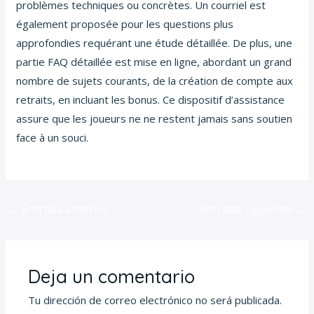
problèmes techniques ou concrètes. Un courriel est
également proposée pour les questions plus
approfondies requérant une étude détaillée. De plus, une
partie FAQ détaillée est mise en ligne, abordant un grand
nombre de sujets courants, de la création de compte aux
retraits, en incluant les bonus. Ce dispositif d’assistance
assure que les joueurs ne ne restent jamais sans soutien
face à un souci.
←
Entrada anterior
Entrada siguiente
→
Deja un comentario
Tu dirección de correo electrónico no será publicada.