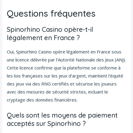
Questions fréquentes
Spinorhino Casino opère-t-il
légalement en France ?
Oui, Spinorhino Casino opère légalement en France sous
une licence délivrée par l’Autorité Nationale des Jeux (ANJ).
Cette licence confirme que la plateforme se conforme à
les lois françaises sur les jeux d’argent, maintient l’équité
des jeux via des RNG certifiés et sécurise les joueurs
avec des mesures de sécurité strictes, incluant le
cryptage des données financières.
Quels sont les moyens de paiement
acceptés sur Spinorhino ?