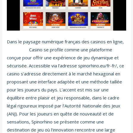
Dans le paysage numérique français des casinos en ligne,
spinorhino
Casino se profile comme une plateforme
conçue pour offrir une expérience de jeu dynamique et
sécurisée. Accessible via l’adresse spinorhino.eu/fr-fr/, ce
casino s’adresse directement à le marché hexagonal en
proposant une interface adaptée et une méthode taillée
pour les joueurs du pays. L’accent est mis sur une
équilibre entre plaisir et jeu responsable, dans le cadre
légal rigoureux imposé par l’Autorité Nationale des Jeux
(ANJ). Pour les joueurs en quête de nouveauté et de
sensations, Spinorhino se présente comme une
destination de jeu où l’innovation rencontre une large