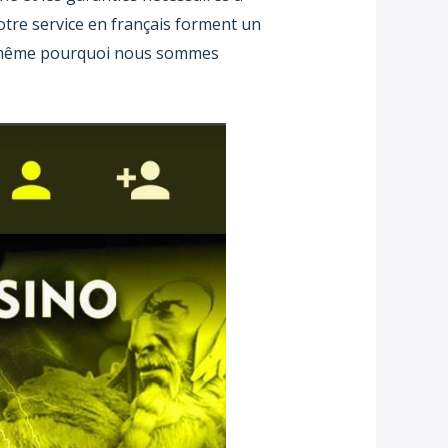
notre service en français forment un
us-même pourquoi nous sommes