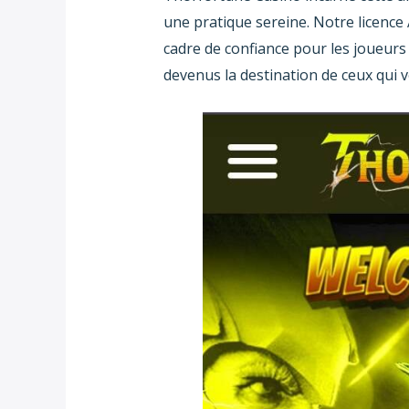
une pratique sereine. Notre licence 
cadre de confiance pour les joueu
devenus la destination de ceux qui ve