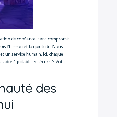
elation de confiance, sans compromis
is l’frisson et la quiétude. Nous
 et un service humain. Ici, chaque
cadre équitable et sécurisé. Votre
nauté des
hui