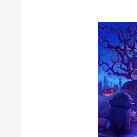
Deja un comentario
/
Blog
/ Por
fcc