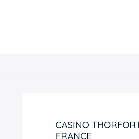
Ir
Navegación
al
de
contenido
entradas
Sobre n
CASINO THORFORTU
FRANCE