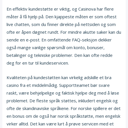
En effektiv kundestøtte er viktig, og Casinova har flere
måter å få hjelp på. Den kjappeste måten er som oftest
live chatten, som du finner direkte på nettsiden og som
ofte er åpen døgnet rundt. For mindre akutte saker kan du
sende en e-post. En omfattende FAQ-seksjon dekker
også mange vanlige spørsmål om konto, bonuser,
betalinger og tekniske problemer. Den kan ofte redde
deg for en tur til kundeservicen.
Kvaliteten på kundestøtten kan virkelig adskille et bra
casino fra et middelmådig. Supportteamet bør svare
raskt, være behjelpelige og faktisk hjelpe deg med å løse
problemet. De fleste språk støttes, inkludert engelsk og
ofte de skandinaviske språkene. For norske spillere er det
en bonus om de også har norsk språkstøtte, men engelsk
virker alltid. Det kan være lurt å prøve servicen med et