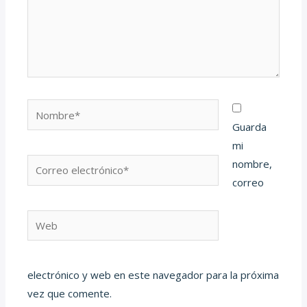
Nombre*
Guarda
mi
Correo
nombre,
electrónico*
correo
Web
electrónico y web en este navegador para la próxima
vez que comente.