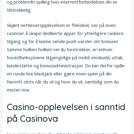
og problemfri spilling hvis internettforbindelsen din er
tilstrekkelig.
Skjønt nettleseropplevelsen er fleksibel, ser på noen
casinoer å skape dedikerte apper for ytterligere raskere
tilgang og for å kunne sende push-varsler om bonuser.
Samme hvilken hvilken vei du foretrekker, er enhver
hovedfunksjonene tilgjengelige på mobil: innskudd, uttak,
kundestøtte og bonusadministrasjon. Du kan derfor spille
en runde live blackjack eller gjøre noen spinn på din
favoritt-slots når du vil og hvor du vil, samtidig som du
mister noe.
Casino-opplevelsen i sanntid
på Casinova