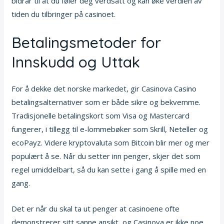
bidrar til at du føler deg verdsatt og kan øke verdien av
tiden du tilbringer på casinoet.
Betalingsmetoder for
Innskudd og Uttak
For å dekke det norske markedet, gir Casinova Casino
betalingsalternativer som er både sikre og bekvemme.
Tradisjonelle betalingskort som Visa og Mastercard
fungerer, i tillegg til e-lommebøker som Skrill, Neteller og
ecoPayz. Videre kryptovaluta som Bitcoin blir mer og mer
populært å se. Når du setter inn penger, skjer det som
regel umiddelbart, så du kan sette i gang å spille med en
gang.
Det er når du skal ta ut penger at casinoene ofte
demonstrerer sitt sanne ansikt, og Casinova er ikke noe