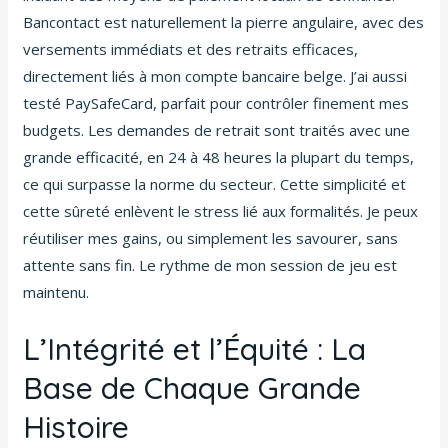
Bancontact est naturellement la pierre angulaire, avec des
versements immédiats et des retraits efficaces,
directement liés à mon compte bancaire belge. J’ai aussi
testé PaySafeCard, parfait pour contrôler finement mes
budgets. Les demandes de retrait sont traités avec une
grande efficacité, en 24 à 48 heures la plupart du temps,
ce qui surpasse la norme du secteur. Cette simplicité et
cette sûreté enlèvent le stress lié aux formalités. Je peux
réutiliser mes gains, ou simplement les savourer, sans
attente sans fin. Le rythme de mon session de jeu est
maintenu.
L’Intégrité et l’Équité : La
Base de Chaque Grande
Histoire