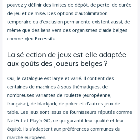
pouvez y définir des limites de dépôt, de perte, de durée
de jeu et de mise. Des options d’autolimitation
temporaire ou d’exclusion permanente existent aussi, de
même que des liens vers des organismes d’aide belges
comme «Jeu Excessif».
La sélection de jeux est-elle adaptée
aux goûts des joueurs belges ?
Oui, le catalogue est large et varié. Il contient des
centaines de machines à sous thématiques, de
nombreuses variantes de roulette (européenne,
française), de blackjack, de poker et d’autres jeux de
table. Les jeux sont issus de fournisseurs réputés comme
NetEnt et Play’n GO, ce qui garantit leur qualité et leur
équité. Ils s’adaptent aux préférences communes du
marché européen.