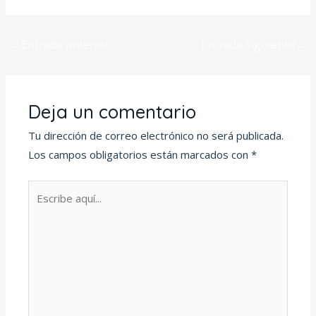
←
Entrada anterior
Entrada siguiente
→
Deja un comentario
Tu dirección de correo electrónico no será publicada.
Los campos obligatorios están marcados con
*
Escribe
aquí...