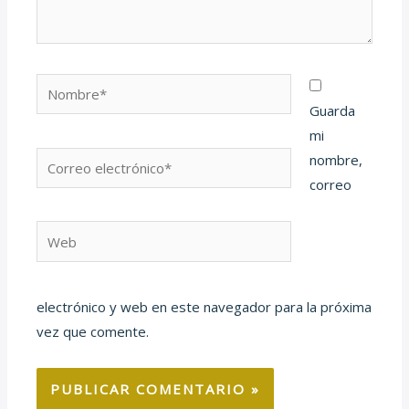
Nombre*
Guarda
mi
Correo
nombre,
electrónico*
correo
Web
electrónico y web en este navegador para la próxima
vez que comente.