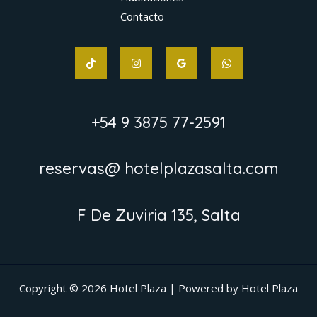
Contacto
+54 9 3875 77-2591
reservas@ hotelplazasalta.com
F De Zuviria 135, Salta
Copyright © 2026 Hotel Plaza | Powered by Hotel Plaza