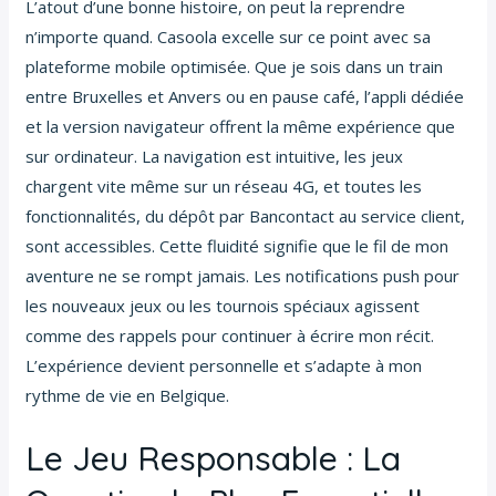
L’atout d’une bonne histoire, on peut la reprendre
n’importe quand. Casoola excelle sur ce point avec sa
plateforme mobile optimisée. Que je sois dans un train
entre Bruxelles et Anvers ou en pause café, l’appli dédiée
et la version navigateur offrent la même expérience que
sur ordinateur. La navigation est intuitive, les jeux
chargent vite même sur un réseau 4G, et toutes les
fonctionnalités, du dépôt par Bancontact au service client,
sont accessibles. Cette fluidité signifie que le fil de mon
aventure ne se rompt jamais. Les notifications push pour
les nouveaux jeux ou les tournois spéciaux agissent
comme des rappels pour continuer à écrire mon récit.
L’expérience devient personnelle et s’adapte à mon
rythme de vie en Belgique.
Le Jeu Responsable : La