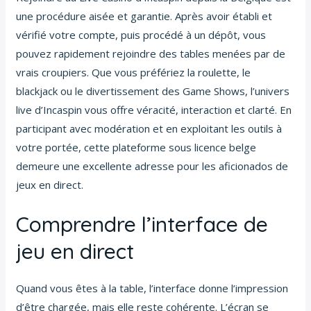
une procédure aisée et garantie. Après avoir établi et
vérifié votre compte, puis procédé à un dépôt, vous
pouvez rapidement rejoindre des tables menées par de
vrais croupiers. Que vous préfériez la roulette, le
blackjack ou le divertissement des Game Shows, l’univers
live d’Incaspin vous offre véracité, interaction et clarté. En
participant avec modération et en exploitant les outils à
votre portée, cette plateforme sous licence belge
demeure une excellente adresse pour les aficionados de
jeux en direct.
Comprendre l’interface de
jeu en direct
Quand vous êtes à la table, l’interface donne l’impression
d’être chargée, mais elle reste cohérente. L’écran se