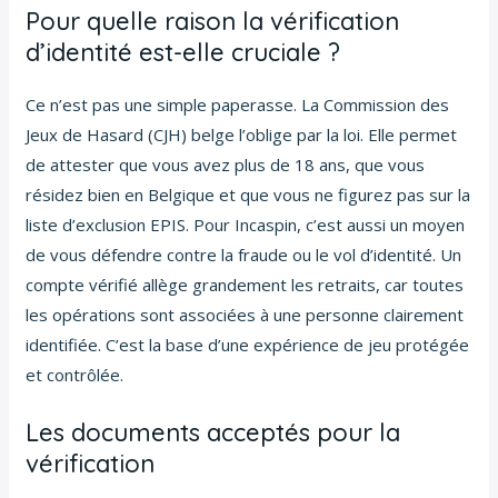
Pour quelle raison la vérification
d’identité est-elle cruciale ?
Ce n’est pas une simple paperasse. La Commission des
Jeux de Hasard (CJH) belge l’oblige par la loi. Elle permet
de attester que vous avez plus de 18 ans, que vous
résidez bien en Belgique et que vous ne figurez pas sur la
liste d’exclusion EPIS. Pour Incaspin, c’est aussi un moyen
de vous défendre contre la fraude ou le vol d’identité. Un
compte vérifié allège grandement les retraits, car toutes
les opérations sont associées à une personne clairement
identifiée. C’est la base d’une expérience de jeu protégée
et contrôlée.
Les documents acceptés pour la
vérification