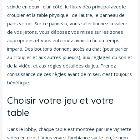
scinde en deux : d’un côté, le flux vidéo principal avec le
croupier et la table physique ; de l’autre, le panneau de
paris virtuel. Sur ce panneau, vous sélectionnez la valeur
de vos jetons, vous déposez vos mises sur les zones
appropriées et vous entérinez avant la fin du temps
imparti. Des boutons donnent accès au chat (pour parler
au croupier et aux autres joueurs), aux réglages du son et
de la vidéo, et aux règles détaillées du jeu. Prenez
connaissance de ces règles avant de miser, c’est toujours
bénéfique.
Choisir votre jeu et votre
table
Dans le lobby, chaque table est montrée par une vignette
vidéo en direct. Vous voyez l’ambiance sur le jeu, le nom