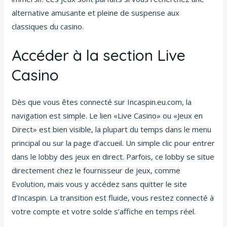
alternative amusante et pleine de suspense aux
classiques du casino.
Accéder à la section Live
Casino
Dès que vous êtes connecté sur Incaspin.eu.com, la
navigation est simple. Le lien «Live Casino» ou «Jeux en
Direct» est bien visible, la plupart du temps dans le menu
principal ou sur la page d’accueil. Un simple clic pour entrer
dans le lobby des jeux en direct. Parfois, ce lobby se situe
directement chez le fournisseur de jeux, comme
Evolution, mais vous y accédez sans quitter le site
d’Incaspin. La transition est fluide, vous restez connecté à
votre compte et votre solde s’affiche en temps réel.