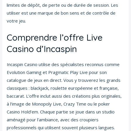
limites de dépôt, de perte ou de durée de session. Les
utiliser est une marque de bon sens et de contrôle de
votre jeu.
Comprendre l’offre Live
Casino d’Incaspin
Incaspin Casino utilise des spécialistes reconnus comme
Evolution Gaming et Pragmatic Play Live pour son
catalogue de jeux en direct. Vous y trouverez les grands
classiques : blackjack, roulette européenne et française,
baccarat. L’offre inclut aussi des créations plus originales,
à l’image de Monopoly Live, Crazy Time ou le poker
Casino Hold’em. Chaque partie se joue dans un studio
aménagé pour l’ambiance, avec des croupiers
professionnels qui utilisent souvent plusieurs langues.