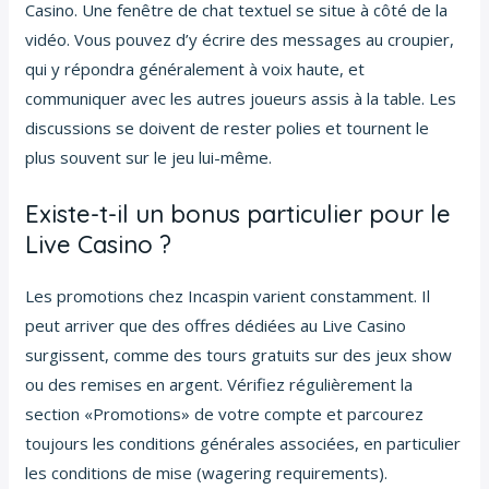
Casino. Une fenêtre de chat textuel se situe à côté de la
vidéo. Vous pouvez d’y écrire des messages au croupier,
qui y répondra généralement à voix haute, et
communiquer avec les autres joueurs assis à la table. Les
discussions se doivent de rester polies et tournent le
plus souvent sur le jeu lui-même.
Existe-t-il un bonus particulier pour le
Live Casino ?
Les promotions chez Incaspin varient constamment. Il
peut arriver que des offres dédiées au Live Casino
surgissent, comme des tours gratuits sur des jeux show
ou des remises en argent. Vérifiez régulièrement la
section «Promotions» de votre compte et parcourez
toujours les conditions générales associées, en particulier
les conditions de mise (wagering requirements).