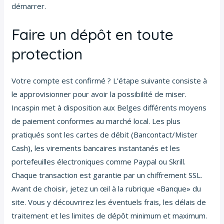
démarrer.
Faire un dépôt en toute
protection
Votre compte est confirmé ? L’étape suivante consiste à
le approvisionner pour avoir la possibilité de miser.
Incaspin met à disposition aux Belges différents moyens
de paiement conformes au marché local. Les plus
pratiqués sont les cartes de débit (Bancontact/Mister
Cash), les virements bancaires instantanés et les
portefeuilles électroniques comme Paypal ou Skrill.
Chaque transaction est garantie par un chiffrement SSL.
Avant de choisir, jetez un œil à la rubrique «Banque» du
site. Vous y découvrirez les éventuels frais, les délais de
traitement et les limites de dépôt minimum et maximum.