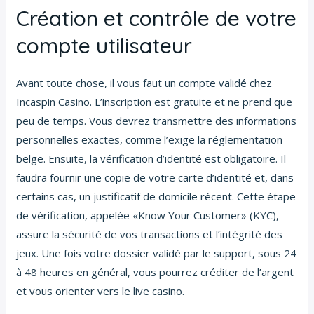
Création et contrôle de votre
compte utilisateur
Avant toute chose, il vous faut un compte validé chez
Incaspin Casino. L’inscription est gratuite et ne prend que
peu de temps. Vous devrez transmettre des informations
personnelles exactes, comme l’exige la réglementation
belge. Ensuite, la vérification d’identité est obligatoire. Il
faudra fournir une copie de votre carte d’identité et, dans
certains cas, un justificatif de domicile récent. Cette étape
de vérification, appelée «Know Your Customer» (KYC),
assure la sécurité de vos transactions et l’intégrité des
jeux. Une fois votre dossier validé par le support, sous 24
à 48 heures en général, vous pourrez créditer de l’argent
et vous orienter vers le live casino.