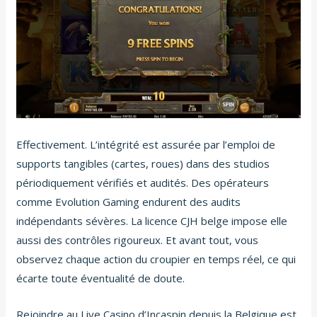
Effectivement. L’intégrité est assurée par l’emploi de
supports tangibles (cartes, roues) dans des studios
périodiquement vérifiés et audités. Des opérateurs
comme Evolution Gaming endurent des audits
indépendants sévères. La licence CJH belge impose elle
aussi des contrôles rigoureux. Et avant tout, vous
observez chaque action du croupier en temps réel, ce qui
écarte toute éventualité de doute.
Rejoindre au Live Casino d’Incaspin depuis la Belgique est