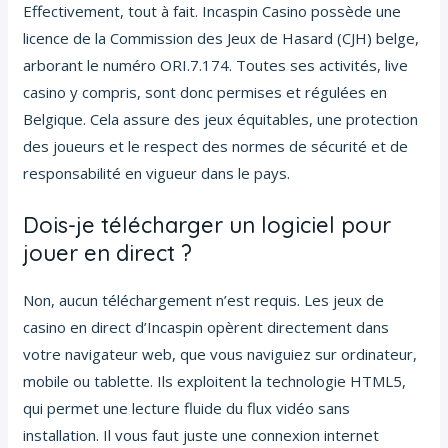
Effectivement, tout à fait. Incaspin Casino possède une
licence de la Commission des Jeux de Hasard (CJH) belge,
arborant le numéro ORI.7.174. Toutes ses activités, live
casino y compris, sont donc permises et régulées en
Belgique. Cela assure des jeux équitables, une protection
des joueurs et le respect des normes de sécurité et de
responsabilité en vigueur dans le pays.
Dois-je télécharger un logiciel pour
jouer en direct ?
Non, aucun téléchargement n’est requis. Les jeux de
casino en direct d’Incaspin opèrent directement dans
votre navigateur web, que vous naviguiez sur ordinateur,
mobile ou tablette. Ils exploitent la technologie HTML5,
qui permet une lecture fluide du flux vidéo sans
installation. Il vous faut juste une connexion internet