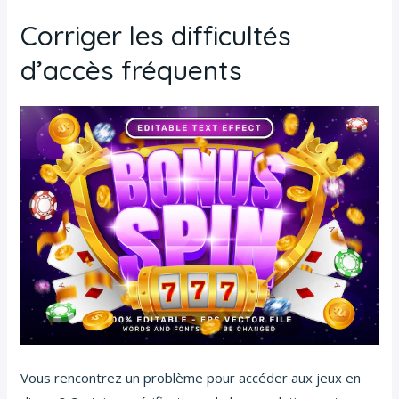
Corriger les difficultés
d’accès fréquents
Vous rencontrez un problème pour accéder aux jeux en