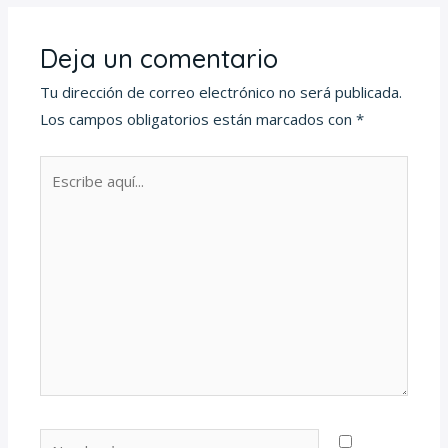
Deja un comentario
Tu dirección de correo electrónico no será publicada.
Los campos obligatorios están marcados con
*
Escribe
aquí...
Nombre*