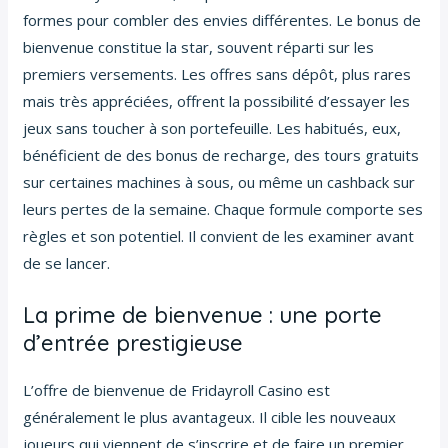
formes pour combler des envies différentes. Le bonus de
bienvenue constitue la star, souvent réparti sur les
premiers versements. Les offres sans dépôt, plus rares
mais très appréciées, offrent la possibilité d’essayer les
jeux sans toucher à son portefeuille. Les habitués, eux,
bénéficient de des bonus de recharge, des tours gratuits
sur certaines machines à sous, ou même un cashback sur
leurs pertes de la semaine. Chaque formule comporte ses
règles et son potentiel. Il convient de les examiner avant
de se lancer.
La prime de bienvenue : une porte
d’entrée prestigieuse
L’offre de bienvenue de Fridayroll Casino est
généralement le plus avantageux. Il cible les nouveaux
joueurs qui viennent de s’inscrire et de faire un premier