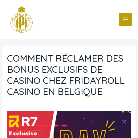
Ir
Navegación
MAI
al
de
ME
contenido
entradas
COMMENT RÉCLAMER DES
BONUS EXCLUSIFS DE
CASINO CHEZ FRIDAYROLL
CASINO EN BELGIQUE
Deja un comentario
/
Blog
/ Por
fcc