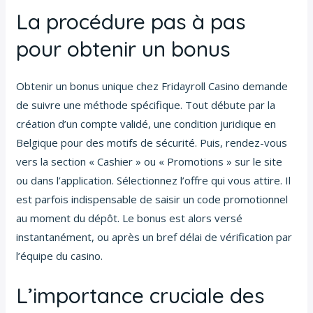
La procédure pas à pas
pour obtenir un bonus
Obtenir un bonus unique chez Fridayroll Casino demande
de suivre une méthode spécifique. Tout débute par la
création d’un compte validé, une condition juridique en
Belgique pour des motifs de sécurité. Puis, rendez-vous
vers la section « Cashier » ou « Promotions » sur le site
ou dans l’application. Sélectionnez l’offre qui vous attire. Il
est parfois indispensable de saisir un code promotionnel
au moment du dépôt. Le bonus est alors versé
instantanément, ou après un bref délai de vérification par
l’équipe du casino.
L’importance cruciale des