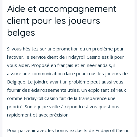
Aide et accompagnement
client pour les joueurs
belges
Si vous hésitez sur une promotion ou un problème pour
l’activer, le service client de Fridayroll Casino est là pour
vous aider. Proposé en français et en néerlandais, il
assure une communication claire pour tous les joueurs de
Belgique. Le joindre avant un problème peut aussi vous
fournir des éclaircissements utiles. Un exploitant sérieux
comme Fridayroll Casino fait de la transparence une
priorité. Son équipe veille à répondre à vos questions
rapidement et avec précision.
Pour parvenir avec les bonus exclusifs de Fridayroll Casino