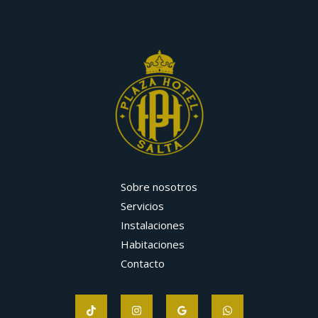
Sobre nosotros
Servicios
Instalaciones
Habitaciones
Contacto